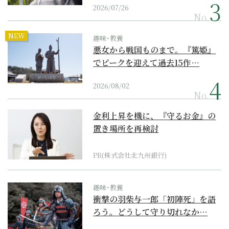
2026/07/26
No.
NEW
趣味･教養
悪女から戦国ものまで。『篤姫』
でピークを迎えて過去15作…
2026/08/02
No.
金利上昇を機に、『守るお金』の
置き場所を再検討
PR(株式会社北九州銀行)
趣味･教養
衝撃の羽柴与一郎「初陣死」を語
ろう。どうして守り切れなか…