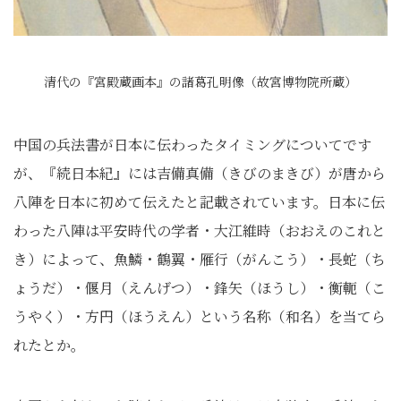
清代の『宮殿蔵画本』の諸葛孔明像（故宮博物院所蔵）
中国の兵法書が日本に伝わったタイミングについてです
が、『続日本紀』には吉備真備（きびのまきび）が唐から
八陣を日本に初めて伝えたと記載されています。日本に伝
わった八陣は平安時代の学者・大江維時（おおえのこれと
き）によって、魚鱗・鶴翼・雁行（がんこう）・長蛇（ち
ょうだ）・偃月（えんげつ）・鋒矢（ほうし）・衡軛（こ
うやく）・方円（ほうえん）という名称（和名）を当てら
れたとか。