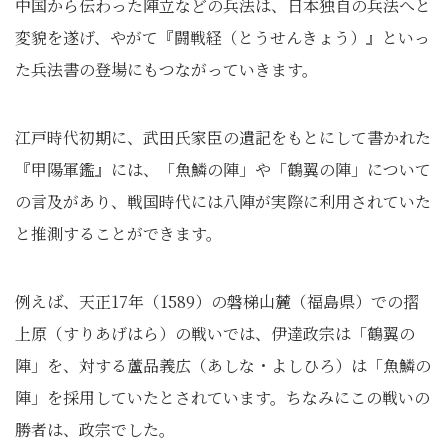
中国から伝わった陣立などの兵法は、日本独自の兵法へと
変貌を遂げ、やがて『闘戦経（とうせんきょう）』といっ
た兵法書の登場にもつながっていきます。
江戸時代初期に、武田氏家臣の遺記をもとにして書かれた
『甲陽軍鑑』には、「魚鱗の陣」や「鶴翼の陣」について
の言及があり、戦国時代には八陣が実際に利用されていた
と推測することができます。
例えば、天正17年（1589）の磐梯山麓（福島県）での摺
上原（すりあげはら）の戦いでは、伊達政宗は「鶴翼の
陣」を、対する蘆品義広（あしな・よしひろ）は「魚鱗の
陣」を採用していたとされています。ちなみにこの戦いの
勝者は、政宗でした。