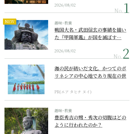
2026/08/02
No.
NEW
趣味･教養
戦国大名・武田信玄の事績を描い
た『甲陽軍鑑』が国を滅ぼす…
2026/08/02
No.
海の民が紡いだ文化。かつてのポ
リネシアの中心地であり現在の世
界遺産からみえてくる...
PR(エア タヒチ ヌイ)
趣味･教養
豊臣秀吉の甥・秀次の切腹はどの
ように行われたのか？