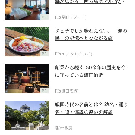
海が広がる『西表島ホテル by 星
野リゾート』
PR
PR(星野リゾート)
タヒチでしか味わえない、「海の
民」の記憶へとつながる旅
PR
PR(エア タヒチ ヌイ)
創業から続く150余年の歴史を今
に守っている濵田酒造
PR
PR(濵田酒造)
戦国時代の名前とは？ 幼名・通り
名・諱・偏諱の違いを解説
趣味･教養