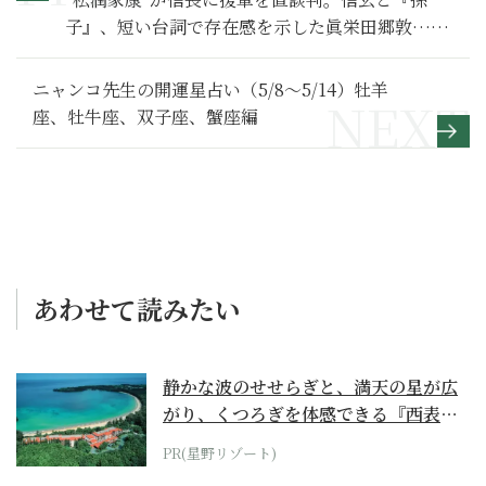
子』、短い台詞で存在感を示した眞栄田郷敦…。
盛り沢山の第17回を振り返る【どうする家康 満喫
リポート】17
ニャンコ先生の開運星占い（5/8～5/14）牡羊
座、牡牛座、双子座、蟹座編
あわせて読みたい
静かな波のせせらぎと、満天の星が広
がり、くつろぎを体感できる『西表島
ホテル by...
PR(星野リゾート)