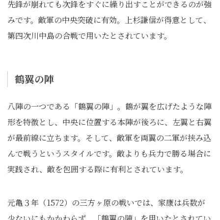
先鋒が崩れても次鋒をすぐに繰り出すことができるのが強
みです。敵軍の中央突破に有効。上杉謙信が得意として、
第四次川中島の合戦で用いたとされています。
鶴翼の陣
八陣の一つである「鶴翼の陣」。鶴が翼を広げたような陣
形を特徴とし、中央に位置する本陣が後ろに、左翼と右翼
が最前線に立ちます。そして、敵軍を両翼の二軍が挟み込
んで戦うというスタイルです。敵よりも兵力で勝る場合に
実践され、敵を包囲する際に有利とされています。
元亀３年（1572）の三方ヶ原の戦いでは、家康は兵数が
少ないにもかかわらず、「鶴翼の陣」を用いたとされてい