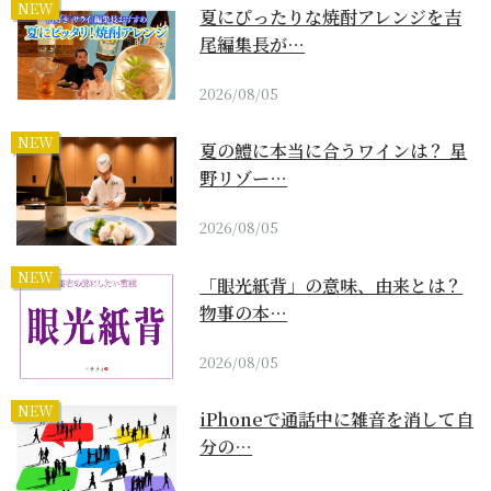
NEW
夏にぴったりな焼酎アレンジを吉
尾編集長が…
2026/08/05
NEW
夏の鱧に本当に合うワインは？ 星
野リゾー…
2026/08/05
NEW
「眼光紙背」の意味、由来とは？
物事の本…
2026/08/05
NEW
iPhoneで通話中に雑音を消して自
分の…