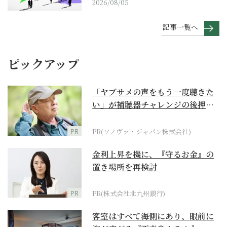
2026/08/05
記事一覧へ
ピックアップ
「ヤブサメの声をもう一度聴きた
い」が補聴器チャレンジの後押し
に
PR
PR(ソノヴァ・ジャパン株式会社)
金利上昇を機に、『守るお金』の
置き場所を再検討
PR
PR(株式会社北九州銀行)
客室はすべて海側にあり、眼前に