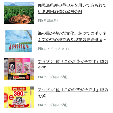
鹿児島県産の芋のみを用いて造られて
いる濵田酒造の本格焼酎
PR(濵田酒造)
海の民が紡いだ文化。かつてのポリネ
シアの中心地であり現在の世界遺産か
らみえてくる...
PR(エア タヒチ ヌイ)
アマゾン1位「このお茶ガチです」噂の
お茶
PR(ハーブ健康本舗)
アマゾン1位「このお茶ガチです」噂の
お茶
PR(ハーブ健康本舗)