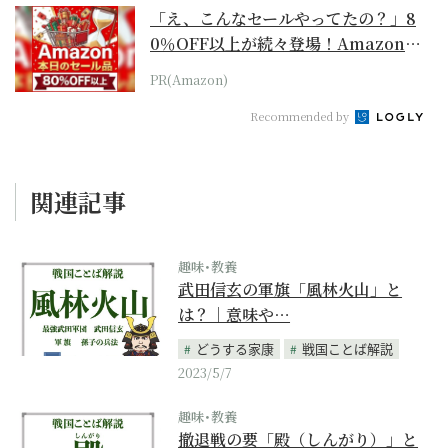
「え、こんなセールやってたの？」8
0％OFF以上が続々登場！Amazonの
本気が...
PR(Amazon)
Recommended by
関連記事
趣味･教養
武田信玄の軍旗「風林火山」と
は？｜意味や…
どうする家康
戦国ことば解説
2023/5/7
趣味･教養
撤退戦の要「殿（しんがり）」と