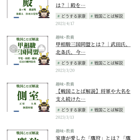
は？｜殿を…
どうする家康
戦国ことば解説
2023/4/17
趣味･教養
甲相駿三国同盟とは？｜武田氏、
北条氏、今…
どうする家康
戦国ことば解説
2023/3/20
趣味･教養
【戦国ことば解説】将軍や大名を
支え続けた…
どうする家康
戦国ことば解説
2023/3/13
趣味･教養
家康が愛した「鷹狩」とは？「鷹