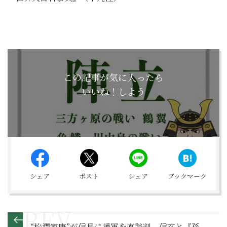
この記事が気に入ったら
いいね！しよう
シェア
ポスト
シェア
ブックマーク
“松潤家康”が信長に援軍を直談判。信玄と『孫