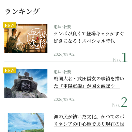
ランキング
NEW
趣味･教養
テンポが良くて登場キャラがすぐ
好きになる！スペシャル時代…
2026/08/02
No.
NEW
趣味･教養
戦国大名・武田信玄の事績を描い
た『甲陽軍鑑』が国を滅ぼす…
2026/08/02
No.
海の民が紡いだ文化。かつてのポ
リネシアの中心地であり現在の世
界遺産からみえてくる...