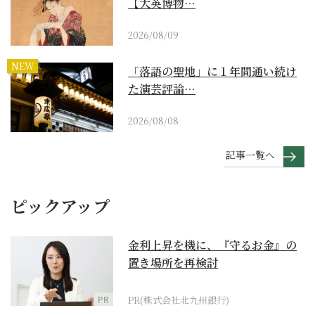
【大英博物…
2026/08/09
NEW
「落語の聖地」に１年間通い続け
た演芸評論…
2026/08/08
記事一覧へ
ピックアップ
金利上昇を機に、『守るお金』の
置き場所を再検討
PR
PR(株式会社北九州銀行)