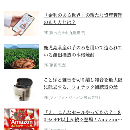
「金利のある世界」の新たな資産管理
のあり方とは？
PR(株式会社北九州銀行)
鹿児島県産の芋のみを用いて造られて
いる濵田酒造の本格焼酎
PR(濵田酒造)
ことばと雑音を切り離し雑音を最大限
に除去する、フォナック補聴器の最上
位モデル
PR(ソノヴァ・ジャパン株式会社)
「え、こんなセールやってたの？」8
0％OFF以上が続々登場！Amazonの
本気が...
PR(Amazon)