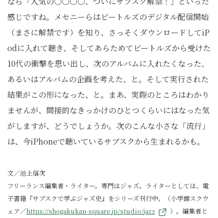
なら「人気の○○○○、ついにサブスク解禁！」といった
感じですね。メセニーらはビートルズのデジタル配信開始
（まさに解禁です）を知り、さっそくダウンロードしてiP
odに入れて聴き、そしてあらためてビートルズから受けた
10代の衝撃を思い出し、次のアルバムに入れたくなった、
あるいはアルバムの企画を考えた、と。そして実行された
結果がこの形になった、と。まあ、実際のところはわかり
ませんが、間接的なきっかけのひとつくらいにはなった気
がしますが、どうでしょうか。次のこんな小さな「流行」
は、今iPhoneで聴いているサブスクから生まれるかも。
文／池上信次
フリーランス編集者・ライター。専門はジャズ。ライターとしては、電
子書籍『サブスクで学ぶジャズ史』をシリーズ刊行中。（小学館スクウ
ェア／
https://shogakukan-square.jp/studio/jazz
）。編集者と