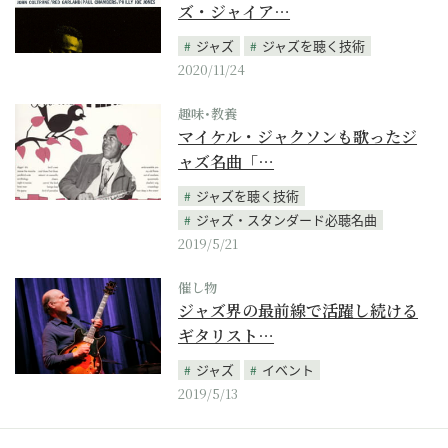
ズ・ジャイア…
ジャズ
ジャズを聴く技術
2020/11/24
趣味･教養
マイケル・ジャクソンも歌ったジ
ャズ名曲「…
ジャズを聴く技術
ジャズ・スタンダード必聴名曲
2019/5/21
催し物
ジャズ界の最前線で活躍し続ける
ギタリスト…
ジャズ
イベント
2019/5/13