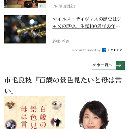
PR
PR(濵田酒造)
マイルス・デイヴィスの歴史はジ
ャズの歴史。生誕100周年の年に
再確認するべき多大...
趣味･教養
Recommended by
記事一覧へ
市毛良枝『百歳の景色見たいと母は言
い』