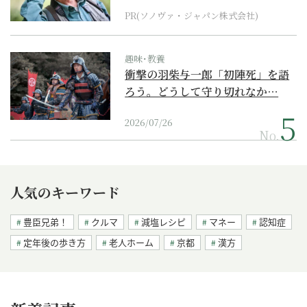
PR(ソノヴァ・ジャパン株式会社)
趣味･教養
衝撃の羽柴与一郎「初陣死」を語
ろう。どうして守り切れなか…
2026/07/26
No.
人気のキーワード
豊臣兄弟！
クルマ
減塩レシピ
マネー
認知症
定年後の歩き方
老人ホーム
京都
漢方