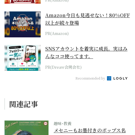
Amazon今日も見逃せない！80%OFF
以上が続々登場
PR(Amazon)
SNSアカウントを着実に成長。実はみ
んなココ使ってます。
PR(Dreaw合同会社)
Recommended by
関連記事
趣味･教養
メセニーもお墨付きのポップス名