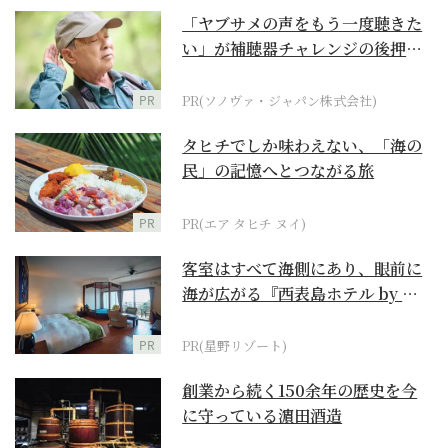
「ヤブサメの声をもう一度聴きた
い」が補聴器チャレンジの後押し
に
PR
PR(ソノヴァ・ジャパン株式会社)
タヒチでしか味わえない、「海の
民」の記憶へとつながる旅
PR
PR(エア タヒチ ヌイ)
客室はすべて海側にあり、眼前に
海が広がる『西表島ホテル by 星
野リゾート』
PR
PR(星野リゾート)
創業から続く150余年の歴史を今
に守っている濵田酒造