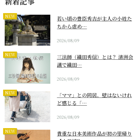
新着記事
NEW
若い頃の豊臣秀吉が主人の小姓た
ちから虐め…
2026/08/09
NEW
三法師（織田秀信）とは？ 清洲会
議で織田…
2026/08/09
NEW
「ママ」との同居。壁はないけれ
ど感じる「…
2026/08/09
NEW
貴重な日本美術作品が初の里帰り