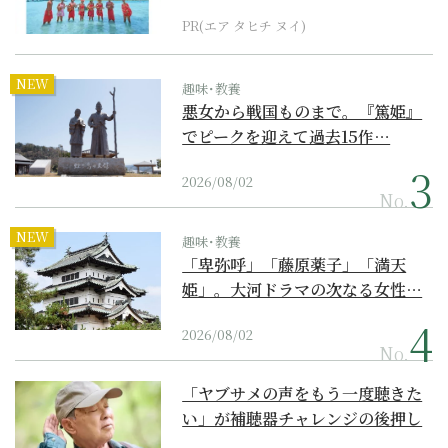
PR(エア タヒチ ヌイ)
NEW
趣味･教養
悪女から戦国ものまで。『篤姫』
でピークを迎えて過去15作…
2026/08/02
No.
NEW
趣味･教養
「卑弥呼」「藤原薬子」「満天
姫」。大河ドラマの次なる女性…
2026/08/02
No.
「ヤブサメの声をもう一度聴きた
い」が補聴器チャレンジの後押し
に