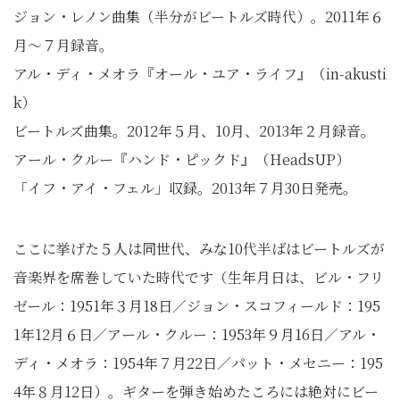
ジョン・レノン曲集（半分がビートルズ時代）。2011年６
月〜７月録音。
アル・ディ・メオラ『オール・ユア・ライフ』（in-akusti
k）
ビートルズ曲集。2012年５月、10月、2013年２月録音。
アール・クルー『ハンド・ピックド』（HeadsUP）
「イフ・アイ・フェル」収録。2013年７月30日発売。
ここに挙げた５人は同世代、みな10代半ばはビートルズが
音楽界を席巻していた時代です（生年月日は、ビル・フリ
ゼール：1951年３月18日／ジョン・スコフィールド：195
1年12月６日／アール・クルー：1953年９月16日／アル・
ディ・メオラ：1954年７月22日／パット・メセニー：195
4年８月12日）。ギターを弾き始めたころには絶対にビー