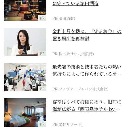
に守っている濵田酒造
PR
PR(濵田酒造)
金利上昇を機に、『守るお金』の
置き場所を再検討
PR
PR(株式会社北九州銀行)
最先端の技術と技術者たちの熱い
気持ちによって作られているオー
ダーメイド補聴器
PR
PR(ソノヴァ・ジャパン株式会社)
客室はすべて海側にあり、眼前に
海が広がる『西表島ホテル by 星
野リゾート』
PR
PR(星野リゾート)