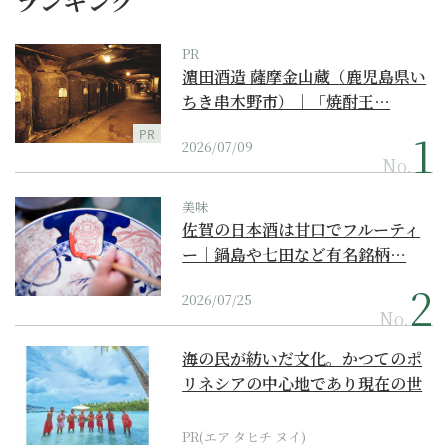
ランキング
PR
濵田酒造 薩摩金山蔵（鹿児島県い
ちき串木野市）｜「焼酎王…
PR
2026/07/09
No.
美味
佐賀の日本酒は甘口でフルーティ
ー｜鍋島や七田など有名銘柄…
2026/07/25
No.
海の民が紡いだ文化。かつてのポ
リネシアの中心地であり現在の世
界遺産からみえてくる...
PR(エア タヒチ ヌイ)