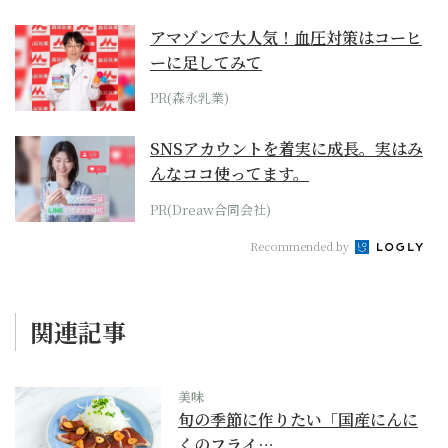
アマゾンで大人気！血圧対策はコーヒ
ーに足してみて
PR(森永乳業)
SNSアカウントを着実に成長。実はみ
んなココ使ってます。
PR(Dreaw合同会社)
Recommended by
関連記事
美味
旬の季節に作りたい「国産にんに
くのフライ…