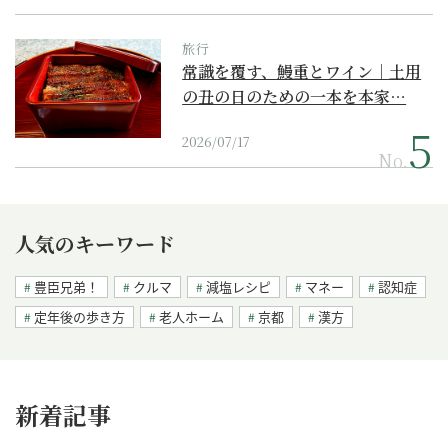
旅行
常識を覆す、鰻重とワイン｜土用
の丑の日のための一本を本家…
2026/07/17
No.
人気のキーワード
豊臣兄弟！
クルマ
減塩レシピ
マネー
認知症
定年後の歩き方
老人ホーム
京都
漢方
新着記事