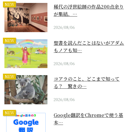
NEW
稀代の浮世絵師の作品200点余り
が集結。…
2026/08/06
NEW
聖書を読んだことはないがアダム
もノアも知…
2026/08/06
NEW
コアラのこと、どこまで知って
る？ 驚きの…
2026/08/06
NEW
Google翻訳をChromeで使う基
本…