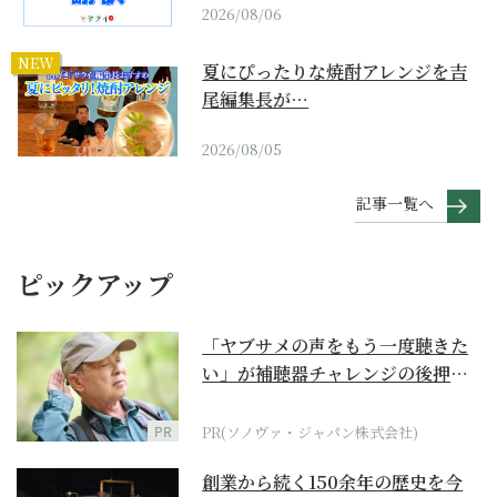
2026/08/06
NEW
夏にぴったりな焼酎アレンジを吉
尾編集長が…
2026/08/05
記事一覧へ
ピックアップ
「ヤブサメの声をもう一度聴きた
い」が補聴器チャレンジの後押し
に
PR
PR(ソノヴァ・ジャパン株式会社)
創業から続く150余年の歴史を今