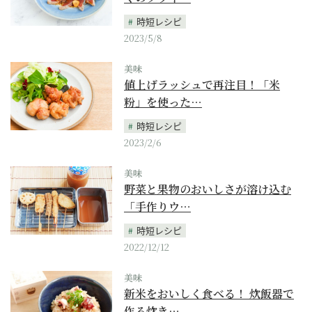
時短レシピ
2023/5/8
美味
値上げラッシュで再注目！「米
粉」を使った…
時短レシピ
2023/2/6
美味
野菜と果物のおいしさが溶け込む
「手作りウ…
時短レシピ
2022/12/12
美味
新米をおいしく食べる！ 炊飯器で
作る炊き…