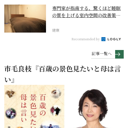
専門家が指南する、驚くほど睡眠
の質を上げる室内空間の改善策と
は
健康
Recommended by
記事一覧へ
市毛良枝『百歳の景色見たいと母は言
い』