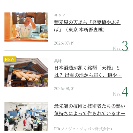
サライ
蕎麦屋の天ぷら「吾妻橋やぶそ
ば」（東京 本所吾妻橋）
2026/07/19
No.
NEW
美味
日本酒通が頷く銘柄「天穏」と
は？ 出雲の地から届く、穏や…
2026/08/01
No.
最先端の技術と技術者たちの熱い
気持ちによって作られているオー
ダーメイド補聴器
PR(ソノヴァ・ジャパン株式会社)