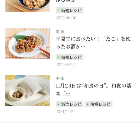
時短レシピ
2022/10/10
美味
半夏生に食べたい！「たこ」を使
ったお酒が…
時短レシピ
2022/6/27
美味
11月24日は“和食の日”。和食の基
本「…
減塩レシピ
時短レシピ
2021/11/22