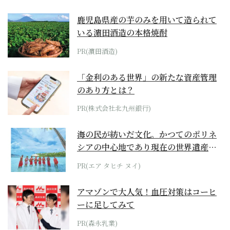
鹿児島県産の芋のみを用いて造られて
いる濵田酒造の本格焼酎
PR(濵田酒造)
「金利のある世界」の新たな資産管理
のあり方とは？
PR(株式会社北九州銀行)
海の民が紡いだ文化。かつてのポリネ
シアの中心地であり現在の世界遺産か
らみえてくる...
PR(エア タヒチ ヌイ)
アマゾンで大人気！血圧対策はコーヒ
ーに足してみて
PR(森永乳業)