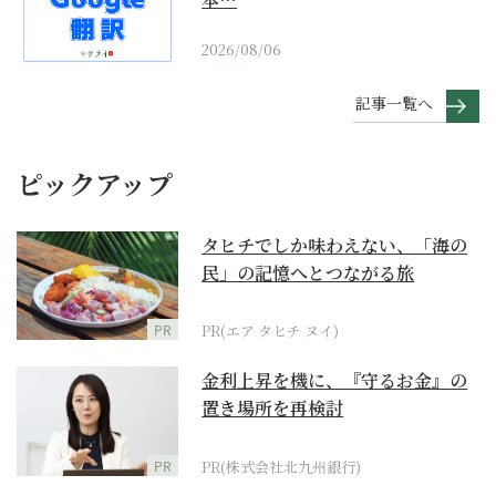
2026/08/06
記事一覧へ
ピックアップ
タヒチでしか味わえない、「海の
民」の記憶へとつながる旅
PR
PR(エア タヒチ ヌイ)
金利上昇を機に、『守るお金』の
置き場所を再検討
PR
PR(株式会社北九州銀行)