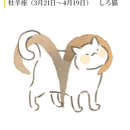
牡羊座（3月21日～4月19日） しろ猫