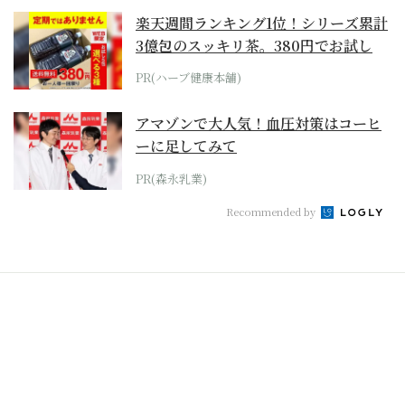
楽天週間ランキング1位！シリーズ累計
3億包のスッキリ茶。380円でお試し
PR(ハーブ健康本舗)
アマゾンで大人気！血圧対策はコーヒ
ーに足してみて
PR(森永乳業)
Recommended by