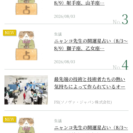
8/9）射手座、山羊座…
2026/08/03
No.
NEW
生活
ニャンコ先生の開運星占い（8/3～
8/9）獅子座、乙女座…
2026/08/03
No.
最先端の技術と技術者たちの熱い
気持ちによって作られているオー
ダーメイド補聴器
PR(ソノヴァ・ジャパン株式会社)
NEW
生活
ニャンコ先生の開運星占い（8/3～