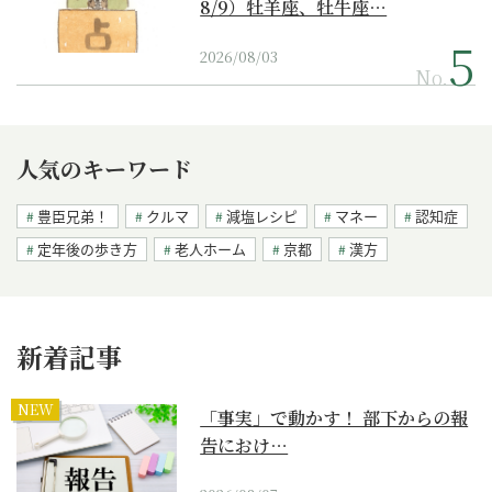
8/9）牡羊座、牡牛座…
2026/08/03
No.
人気のキーワード
豊臣兄弟！
クルマ
減塩レシピ
マネー
認知症
定年後の歩き方
老人ホーム
京都
漢方
新着記事
NEW
「事実」で動かす！ 部下からの報
告におけ…