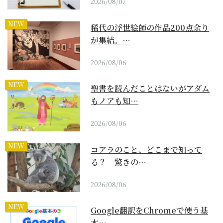
2026/08/07
NEW
稀代の浮世絵師の作品200点余り
が集結。…
2026/08/06
NEW
聖書を読んだことはないがアダム
もノアも知…
2026/08/06
NEW
コアラのこと、どこまで知って
る？ 驚きの…
2026/08/06
NEW
Google翻訳をChromeで使う基
本…