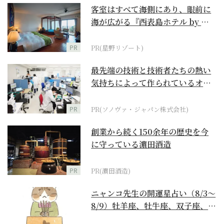
客室はすべて海側にあり、眼前に
海が広がる『西表島ホテル by 星
野リゾート』
PR
PR(星野リゾート)
最先端の技術と技術者たちの熱い
気持ちによって作られているオー
ダーメイド補聴器
PR
PR(ソノヴァ・ジャパン株式会社)
創業から続く150余年の歴史を今
に守っている濵田酒造
PR
PR(濵田酒造)
ニャンコ先生の開運星占い（8/3～
8/9）牡羊座、牡牛座、双子座、蟹
座編