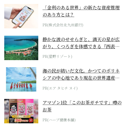
「金利のある世界」の新たな資産管理
のあり方とは？
PR(株式会社北九州銀行)
静かな波のせせらぎと、満天の星が広
がり、くつろぎを体感できる『西表島
ホテル by...
PR(星野リゾート)
海の民が紡いだ文化。かつてのポリネ
シアの中心地であり現在の世界遺産か
らみえてくる...
PR(エア タヒチ ヌイ)
アマゾン1位「このお茶ガチです」噂の
お茶
PR(ハーブ健康本舗)