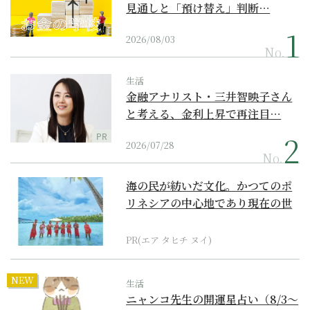
見通しと「預け替え」判断…
2026/08/03
No.
生活
金融アナリスト・三井智映子さん
と考える、金利上昇で再注目…
PR
2026/07/28
No.
海の民が紡いだ文化。かつてのポ
リネシアの中心地であり現在の世
界遺産からみえてくる...
PR(エア タヒチ ヌイ)
NEW
生活
ニャンコ先生の開運星占い（8/3～