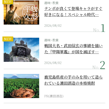
NEW
趣味･教養
テンポが良くて登場キャラがすぐ
好きになる！スペシャル時代…
2026/08/02
No.
NEW
趣味･教養
戦国大名・武田信玄の事績を描い
た『甲陽軍鑑』が国を滅ぼす…
2026/08/02
No.
鹿児島県産の芋のみを用いて造ら
れている濵田酒造の本格焼酎
PR(濵田酒造)