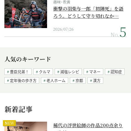
趣味･教養
衝撃の羽柴与一郎「初陣死」を語
ろう。どうして守り切れなか…
2026/07/26
No.
人気のキーワード
豊臣兄弟！
クルマ
減塩レシピ
マネー
認知症
定年後の歩き方
老人ホーム
京都
漢方
新着記事
NEW
稀代の浮世絵師の作品200点余り