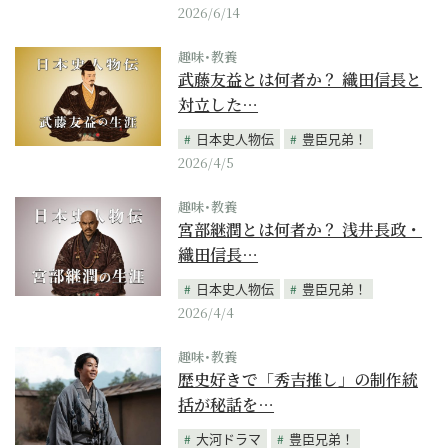
2026/6/14
趣味･教養
武藤友益とは何者か？ 織田信長と
対立した…
日本史人物伝
豊臣兄弟！
2026/4/5
趣味･教養
宮部継潤とは何者か？ 浅井長政・
織田信長…
日本史人物伝
豊臣兄弟！
2026/4/4
趣味･教養
歴史好きで「秀吉推し」の制作統
括が秘話を…
大河ドラマ
豊臣兄弟！