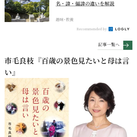
名・諱・偏諱の違いを解説
趣味･教養
Recommended by
記事一覧へ
市毛良枝『百歳の景色見たいと母は言
い』