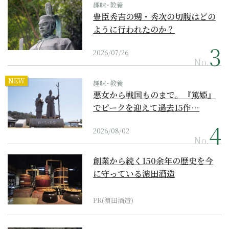
趣味･教養
豊臣秀吉の甥・秀次の切腹はどの
ように行われたのか？
2026/07/26
No.
NEW
趣味･教養
悪女から戦国ものまで。『篤姫』
でピークを迎えて過去15作…
2026/08/02
No.
創業から続く150余年の歴史を今
に守っている濵田酒造
PR(濵田酒造)