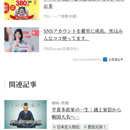
お茶
PR(ハーブ健康本舗)
SNSアカウントを着実に成長。実はみ
んなココ使ってます。
PR(Dreaw合同会社)
Recommended by
関連記事
趣味･教養
宇喜多直家の一生｜浦上家臣から
戦国大名へ…
日本史人物伝
豊臣兄弟！