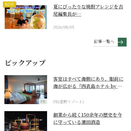
NEW
夏にぴったりな焼酎アレンジを吉
尾編集長が…
2026/08/05
記事一覧へ
ピックアップ
客室はすべて海側にあり、眼前に
海が広がる『西表島ホテル by 星
野リゾート』
PR
PR(星野リゾート)
創業から続く150余年の歴史を今
に守っている濵田酒造