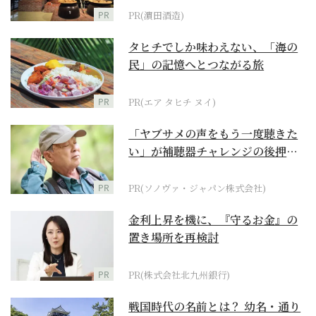
PR
PR(濵田酒造)
タヒチでしか味わえない、「海の
民」の記憶へとつながる旅
PR
PR(エア タヒチ ヌイ)
「ヤブサメの声をもう一度聴きた
い」が補聴器チャレンジの後押し
に
PR
PR(ソノヴァ・ジャパン株式会社)
金利上昇を機に、『守るお金』の
置き場所を再検討
PR
PR(株式会社北九州銀行)
戦国時代の名前とは？ 幼名・通り