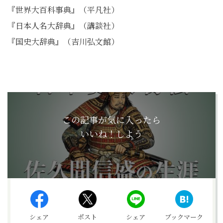
『世界⼤百科事典』（平凡社）
『日本人名大辞典』（講談社）
『国史大辞典』（吉川弘文館）
この記事が気に入ったら
いいね！しよう
シェア
ポスト
シェア
ブックマーク