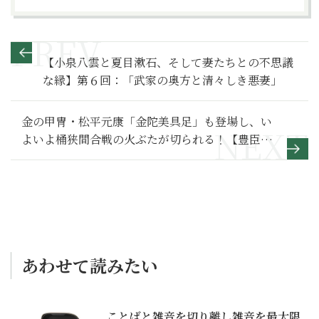
【小泉八雲と夏目漱石、そして妻たちとの不思議
な縁】第６回：「武家の奥方と清々しき悪妻」
金の甲冑・松平元康「金陀美具足」も登場し、い
よいよ桶狭間合戦の火ぶたが切られる！【豊臣兄
弟！ 満喫リポート】３
あわせて読みたい
ことばと雑音を切り離し雑音を最大限