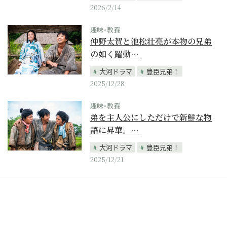
2026/2/14
趣味･教養
仲野太賀と池松壮亮が本物の兄弟
の如く躍動…
大河ドラマ
豊臣兄弟！
2025/12/28
趣味･教養
弟を主人公にしただけで新鮮な物
語に昇華。…
大河ドラマ
豊臣兄弟！
2025/12/21