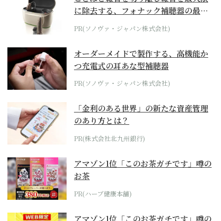
に除去する、フォナック補聴器の最上
位モデル
PR(ソノヴァ・ジャパン株式会社)
オーダーメイドで製作する、高機能か
つ充電式の耳あな型補聴器
PR(ソノヴァ・ジャパン株式会社)
「金利のある世界」の新たな資産管理
のあり方とは？
PR(株式会社北九州銀行)
アマゾン1位「このお茶ガチです」噂の
お茶
PR(ハーブ健康本舗)
アマゾン1位「このお茶ガチです」噂の