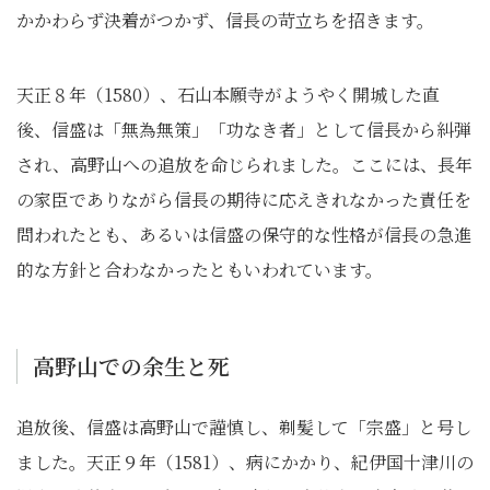
かかわらず決着がつかず、信長の苛立ちを招きます。
天正８年（1580）、石山本願寺がようやく開城した直
後、信盛は「無為無策」「功なき者」として信長から糾弾
され、高野山への追放を命じられました。ここには、長年
の家臣でありながら信長の期待に応えきれなかった責任を
問われたとも、あるいは信盛の保守的な性格が信長の急進
的な方針と合わなかったともいわれています。
高野山での余生と死
追放後、信盛は高野山で謹慎し、剃髪して「宗盛」と号し
ました。天正９年（1581）、病にかかり、紀伊国十津川の