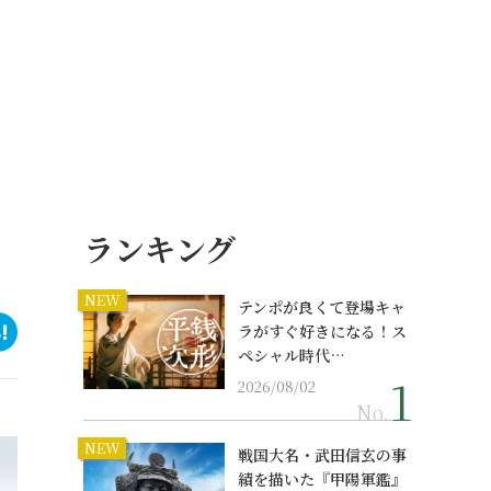
ランキング
NEW
テンポが良くて登場キャ
ラがすぐ好きになる！ス
ペシャル時代…
2026/08/02
No.
NEW
戦国大名・武田信玄の事
績を描いた『甲陽軍鑑』