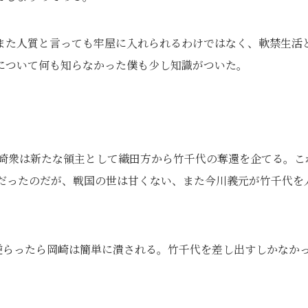
また人質と言っても牢屋に入れられるわけではなく、軟禁生活
について何も知らなかった僕も少し知識がついた。
と岡崎衆は新たな領主として織田方から竹千代の奪還を企てる。こ
だったのだが、戦国の世は甘くない、また今川義元が竹千代を
逆らったら岡崎は簡単に潰される。竹千代を差し出すしかなか