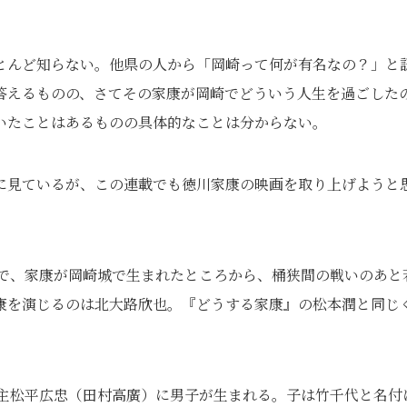
とんど知らない。他県の人から「岡崎って何が有名なの？」と
答えるものの、さてその家康が岡崎でどういう人生を過ごした
いたことはあるものの具体的なことは分からない。
に見ているが、この連載でも徳川家康の映画を取り上げようと
作で、家康が岡崎城で生まれたところから、桶狭間の戦いのあと
康を演じるのは北大路欣也。『どうする家康』の松本潤と同じ
崎領主松平広忠（田村高廣）に男子が生まれる。子は竹千代と名付