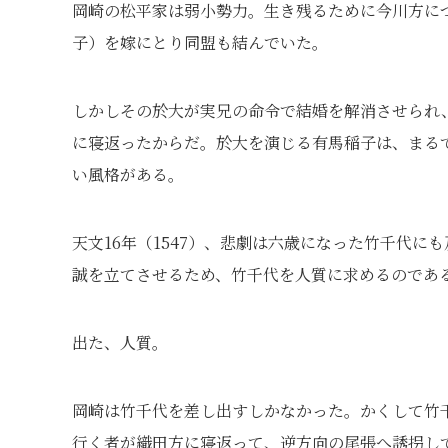
岡崎の松平家は弱小勢力。生き残るために今川方に
子）を嫁にとり同盟も結んでいた。
しかしその於大が実兄の命令で結婚を解消させられ
に寝返ったからだ。於大を演じる有馬稲子は、まる
い風格がある。
天文16年（1547）、悲劇は六歳になった竹千代
誠を立てさせるため、竹千代を人質に求めるのであ
出た、人質。
岡崎は竹千代を差し出すしかなかった。かくして竹
行く者が織田方に寝返って、逆方向の尾張へ誘拐し