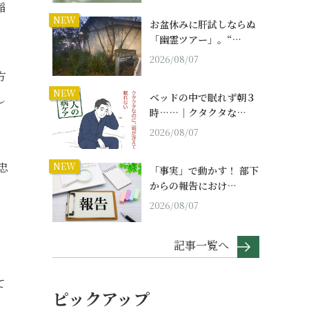
稲
NEW
お盆休みに肝試しならぬ
「幽霊ツアー」。“…
2026/08/07
方
NEW
し
ベッドの中で眠れず朝３
時……｜クタクタな…
2026/08/07
忠
NEW
「事実」で動かす！ 部下
からの報告におけ…
2026/08/07
記事一覧へ
て
ピックアップ