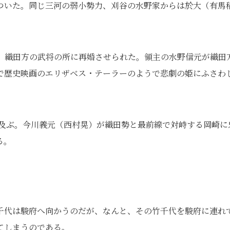
ついた。同じ三河の弱小勢力、刈谷の水野家からは於大（有馬
、織田方の武将の所に再婚させられた。領主の水野信元が織田
で歴史映画のエリザベス・テーラーのようで悲劇の姫にふさわ
にも及ぶ。今川義元（西村晃）が織田勢と最前線で対峙する岡崎に
る。
千代は駿府へ向かうのだが、なんと、その竹千代を駿府に連れ
てしまうのである。