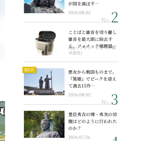
が国を滅ぼす…
2026/08/02
No.
ことばと雑音を切り離し
雑音を最大限に除去す
る、フォナック補聴器の
PR(ソノヴァ・ジャパン株
最上位モデル
式会社)
NEW
悪女から戦国ものまで。
『篤姫』でピークを迎え
て過去15作…
2026/08/02
No.
豊臣秀吉の甥・秀次の切
腹はどのように行われた
のか？
2026/07/26