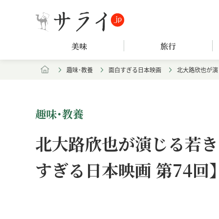
美味
旅行
趣味･教養
面白すぎる日本映画
北大路欣也が演
趣味･教養
北大路欣也が演じる若き
すぎる日本映画 第74回
Loaded
:
/
Unmute
8.25%