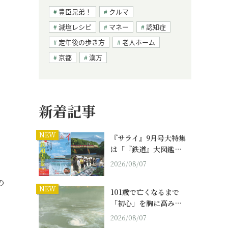
豊臣兄弟！
クルマ
減塩レシピ
マネー
認知症
定年後の歩き方
老人ホーム
京都
漢方
新着記事
NEW
『サライ』9月号大特集
は「『鉄道』大図鑑…
2026/08/07
の
NEW
101歳で亡くなるまで
「初心」を胸に高み…
2026/08/07