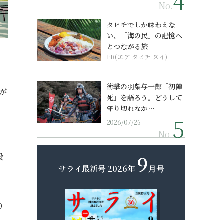
No.
タヒチでしか味わえな
い、「海の民」の記憶へ
とつながる旅
PR(エア タヒチ ヌイ)
衝撃の羽柴与一郎「初陣
が
死」を語ろう。どうして
守り切れなか…
2026/07/26
No.
バ
9
段
サライ最新号
2026年
月号
り