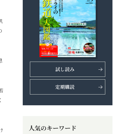
訊
の
思
試し読み
定期購読
若
く
人気のキーワード
け