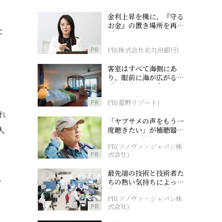
金利上昇を機に、『守る
お金』の置き場所を再検
と
討
PR
PR(株式会社北九州銀行)
客室はすべて海側にあ
り、眼前に海が広がる
『西表島ホテル by 星野
リゾート』
PR
PR(星野リゾート)
れ
「ヤブサメの声をもう一
人
度聴きたい」が補聴器チ
ャレンジの後押しに
PR(ソノヴァ・ジャパン株
PR
式会社)
最先端の技術と技術者た
っ
ちの熱い気持ちによって
作られているオーダーメ
PR(ソノヴァ・ジャパン株
イド補聴器
PR
式会社)