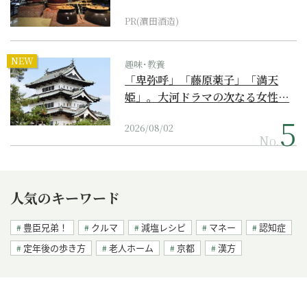
PR(濵田酒造)
NEW
趣味･教養
「卑弥呼」「藤原薬子」「満天
姫」。大河ドラマの次なる女性…
2026/08/02
No.
人気のキーワード
豊臣兄弟！
クルマ
減塩レシピ
マネー
認知症
定年後の歩き方
老人ホーム
京都
漢方