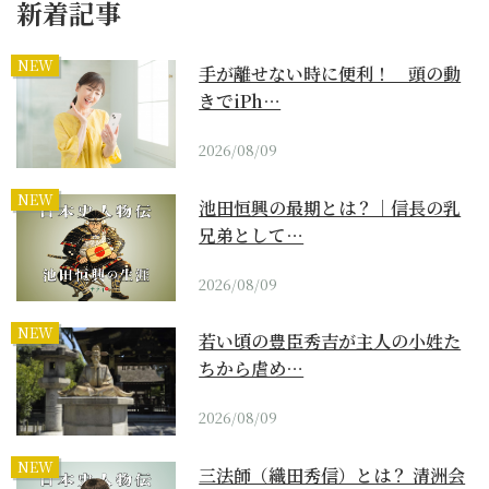
新着記事
NEW
手が離せない時に便利！ 頭の動
きでiPh…
2026/08/09
NEW
池田恒興の最期とは？｜信長の乳
兄弟として…
2026/08/09
NEW
若い頃の豊臣秀吉が主人の小姓た
ちから虐め…
2026/08/09
NEW
三法師（織田秀信）とは？ 清洲会