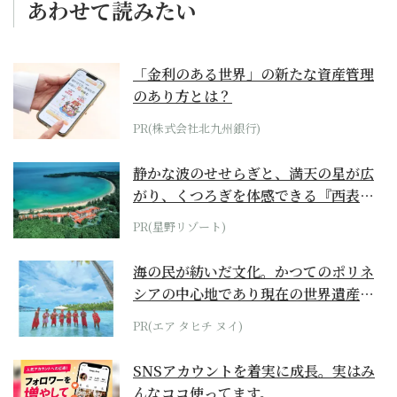
あわせて読みたい
「金利のある世界」の新たな資産管理
のあり方とは？
PR(株式会社北九州銀行)
静かな波のせせらぎと、満天の星が広
がり、くつろぎを体感できる『西表島
ホテル by...
PR(星野リゾート)
海の民が紡いだ文化。かつてのポリネ
シアの中心地であり現在の世界遺産か
らみえてくる...
PR(エア タヒチ ヌイ)
SNSアカウントを着実に成長。実はみ
んなココ使ってます。