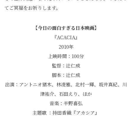
てご冥福をお祈りします。
【今日の面白すぎる日本映画】
『ACACIA』
2010年
上映時間：100分
監督：辻仁成
脚本：辻仁成
出演：アントニオ猪木、林凌雅、北村一輝、坂井真紀、川
津祐介、石田えり、ほか
音楽：半野喜弘
主題歌 ：持田香織『アカシア』