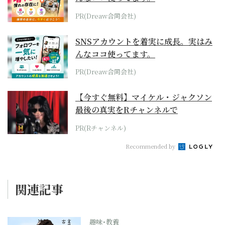
PR(Dreaw合同会社)
SNSアカウントを着実に成長。実はみ
んなココ使ってます。
PR(Dreaw合同会社)
【今すぐ無料】マイケル・ジャクソン
最後の真実をRチャンネルで
PR(Rチャンネル)
Recommended by
関連記事
趣味･教養