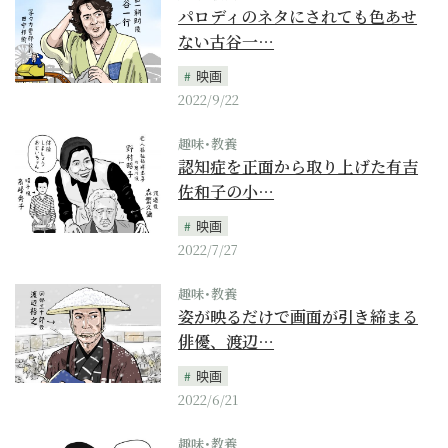
パロディのネタにされても色あせ
ない古谷一…
映画
2022/9/22
趣味･教養
認知症を正面から取り上げた有吉
佐和子の小…
映画
2022/7/27
趣味･教養
姿が映るだけで画面が引き締まる
俳優、渡辺…
映画
2022/6/21
趣味･教養