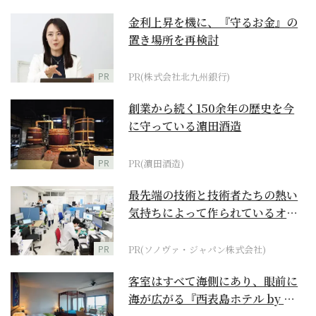
金利上昇を機に、『守るお金』の
置き場所を再検討
PR
PR(株式会社北九州銀行)
創業から続く150余年の歴史を今
に守っている濵田酒造
PR
PR(濵田酒造)
最先端の技術と技術者たちの熱い
気持ちによって作られているオー
ダーメイド補聴器
PR
PR(ソノヴァ・ジャパン株式会社)
客室はすべて海側にあり、眼前に
海が広がる『西表島ホテル by 星