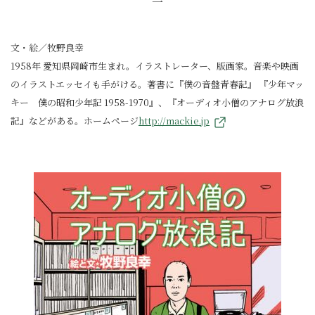
一
文・絵／牧野良幸
1958年 愛知県岡崎市生まれ。イラストレーター、版画家。音楽や映画
のイラストエッセイも手がける。著書に『僕の音盤青春記』 『少年マッ
キー 僕の昭和少年記 1958-1970』、『オーディオ小僧のアナログ放浪
記』などがある。ホームページ
http://mackie.jp