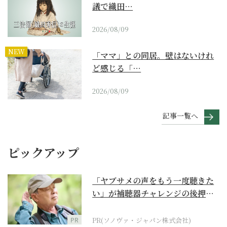
議で織田…
2026/08/09
NEW
「ママ」との同居。壁はないけれ
ど感じる「…
2026/08/09
記事一覧へ
ピックアップ
「ヤブサメの声をもう一度聴きた
い」が補聴器チャレンジの後押し
に
PR
PR(ソノヴァ・ジャパン株式会社)