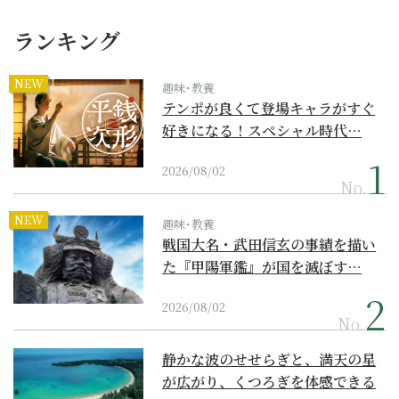
ランキング
NEW
趣味･教養
テンポが良くて登場キャラがすぐ
好きになる！スペシャル時代…
2026/08/02
No.
NEW
趣味･教養
戦国大名・武田信玄の事績を描い
た『甲陽軍鑑』が国を滅ぼす…
2026/08/02
No.
静かな波のせせらぎと、満天の星
が広がり、くつろぎを体感できる