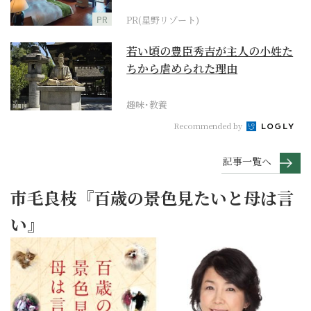
野リゾート』
PR
PR(星野リゾート)
若い頃の豊臣秀吉が主人の小姓た
ちから虐められた理由
趣味･教養
Recommended by
記事一覧へ
市毛良枝『百歳の景色見たいと母は言
い』