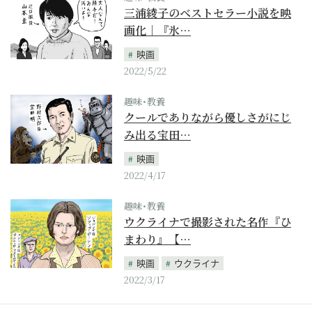
三浦綾子のベストセラー小説を映
画化｜『氷…
映画
2022/5/22
趣味･教養
クールでありながら優しさがにじ
み出る宝田…
映画
2022/4/17
趣味･教養
ウクライナで撮影された名作『ひ
まわり』【…
映画
ウクライナ
2022/3/17