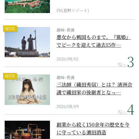
『西表島ホテル by...
PR(星野リゾート)
NEW
趣味･教養
悪女から戦国ものまで。『篤姫』
でピークを迎えて過去15作…
2026/08/02
No.
NEW
趣味･教養
三法師（織田秀信）とは？ 清洲会
議で織田家の後継者となっ…
2026/08/09
No.
創業から続く150余年の歴史を今
に守っている濵田酒造