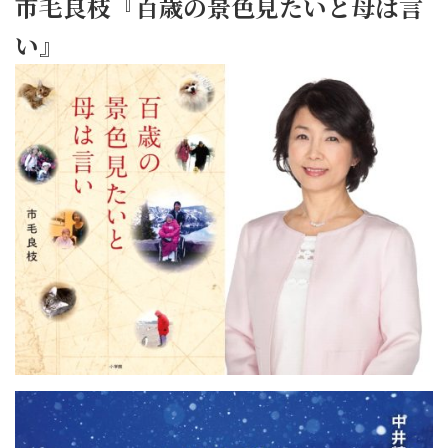
市毛良枝『百歳の景色見たいと母は言
い』