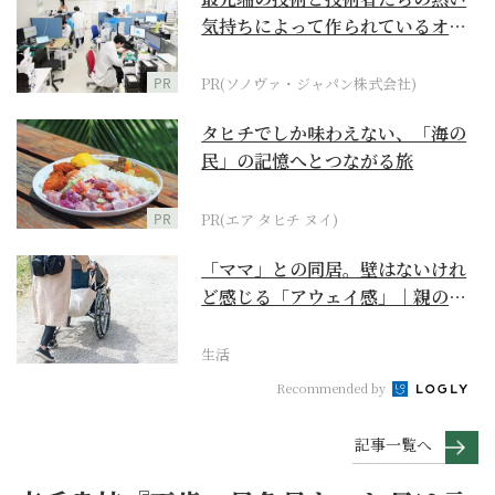
気持ちによって作られているオー
ダーメイド補聴器
PR
PR(ソノヴァ・ジャパン株式会社)
タヒチでしか味わえない、「海の
民」の記憶へとつながる旅
PR
PR(エア タヒチ ヌイ)
「ママ」との同居。壁はないけれ
ど感じる「アウェイ感」｜親の終
の棲家をどう選ぶ？【...
生活
Recommended by
記事一覧へ