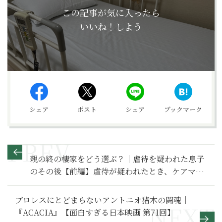
この記事が気に入ったら
いいね！しよう
シェア
ポスト
シェア
ブックマーク
親の終の棲家をどう選ぶ？｜虐待を疑われた息子
のその後【前編】虐待が疑われたとき、ケアマネ
ジャーはどうする？
プロレスにとどまらないアントニオ猪木の闘魂｜
『ACACIA』【面白すぎる日本映画 第71回】