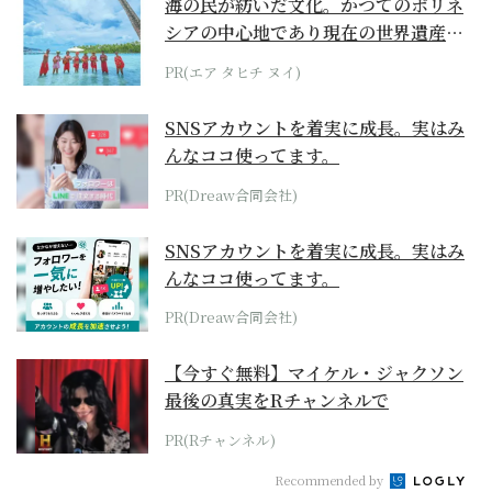
海の民が紡いだ文化。かつてのポリネ
シアの中心地であり現在の世界遺産か
らみえてくる...
PR(エア タヒチ ヌイ)
SNSアカウントを着実に成長。実はみ
んなココ使ってます。
PR(Dreaw合同会社)
SNSアカウントを着実に成長。実はみ
んなココ使ってます。
PR(Dreaw合同会社)
【今すぐ無料】マイケル・ジャクソン
最後の真実をRチャンネルで
PR(Rチャンネル)
Recommended by