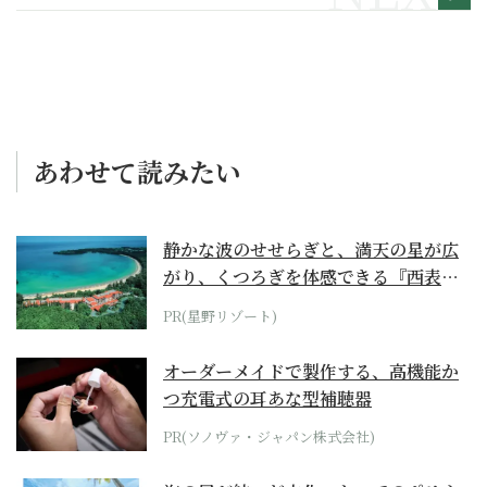
あわせて読みたい
静かな波のせせらぎと、満天の星が広
がり、くつろぎを体感できる『西表島
ホテル by...
PR(星野リゾート)
オーダーメイドで製作する、高機能か
つ充電式の耳あな型補聴器
PR(ソノヴァ・ジャパン株式会社)