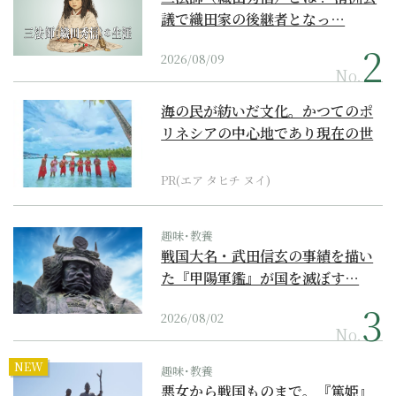
議で織田家の後継者となっ…
2026/08/09
No.
海の民が紡いだ文化。かつてのポ
リネシアの中心地であり現在の世
界遺産からみえてくる...
PR(エア タヒチ ヌイ)
趣味･教養
戦国大名・武田信玄の事績を描い
た『甲陽軍鑑』が国を滅ぼす…
2026/08/02
No.
NEW
趣味･教養
悪女から戦国ものまで。『篤姫』