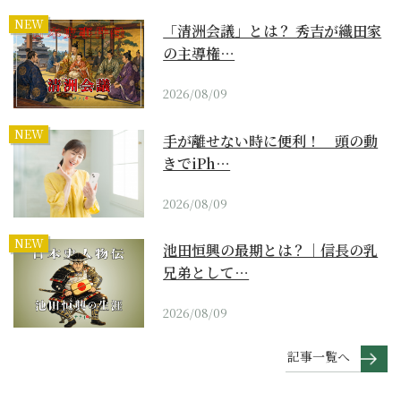
NEW
「清洲会議」とは？ 秀吉が織田家
の主導権…
2026/08/09
NEW
手が離せない時に便利！ 頭の動
きでiPh…
2026/08/09
NEW
池田恒興の最期とは？｜信長の乳
兄弟として…
2026/08/09
記事一覧へ