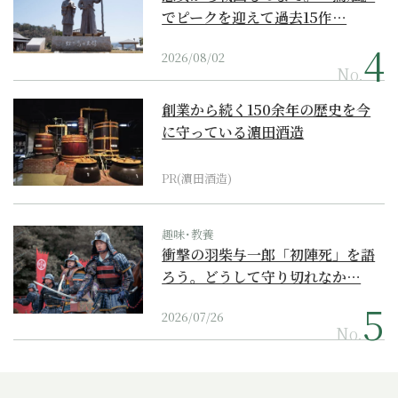
でピークを迎えて過去15作…
2026/08/02
No.
創業から続く150余年の歴史を今
に守っている濵田酒造
PR(濵田酒造)
趣味･教養
衝撃の羽柴与一郎「初陣死」を語
ろう。どうして守り切れなか…
2026/07/26
No.