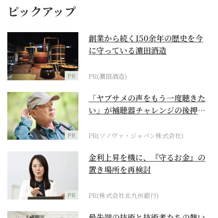
ピックアップ
創業から続く150余年の歴史を今
に守っている濵田酒造
PR
PR(濵田酒造)
「ヤブサメの声をもう一度聴きた
い」が補聴器チャレンジの後押し
に
PR
PR(ソノヴァ・ジャパン株式会社)
金利上昇を機に、『守るお金』の
置き場所を再検討
PR
PR(株式会社北九州銀行)
最先端の技術と技術者たちの熱い