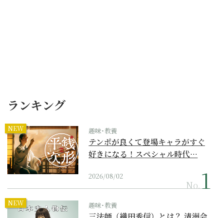
ランキング
NEW
趣味･教養
テンポが良くて登場キャラがすぐ
好きになる！スペシャル時代…
2026/08/02
No.
NEW
趣味･教養
三法師（織田秀信）とは？ 清洲会