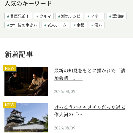
人気のキーワード
豊臣兄弟！
クルマ
減塩レシピ
マネー
認知症
定年後の歩き方
老人ホーム
京都
漢方
新着記事
NEW
最新の知見をもとに描かれた「清
須会議」。…
2026/08/09
NEW
けっこうハチャメチャだった過去
作大河の「…
2026/08/09