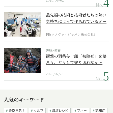
2026/08/02
No.
最先端の技術と技術者たちの熱い
気持ちによって作られているオー
ダーメイド補聴器
PR(ソノヴァ・ジャパン株式会社)
趣味･教養
衝撃の羽柴与一郎「初陣死」を語
ろう。どうして守り切れなか…
2026/07/26
No.
人気のキーワード
豊臣兄弟！
クルマ
減塩レシピ
マネー
認知症