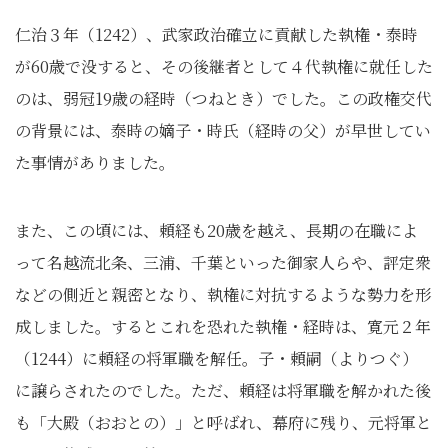
仁治３年（1242）、武家政治確立に貢献した執権・泰時
が60歳で没すると、その後継者として４代執権に就任した
のは、弱冠19歳の経時（つねとき）でした。この政権交代
の背景には、泰時の嫡子・時氏（経時の父）が早世してい
た事情がありました。
また、この頃には、頼経も20歳を越え、長期の在職によ
って名越流北条、三浦、千葉といった御家人らや、評定衆
などの側近と親密となり、執権に対抗するような勢力を形
成しました。するとこれを恐れた執権・経時は、寛元２年
（1244）に頼経の将軍職を解任。子・頼嗣（よりつぐ）
に譲らされたのでした。ただ、頼経は将軍職を解かれた後
も「大殿（おおとの）」と呼ばれ、幕府に残り、元将軍と