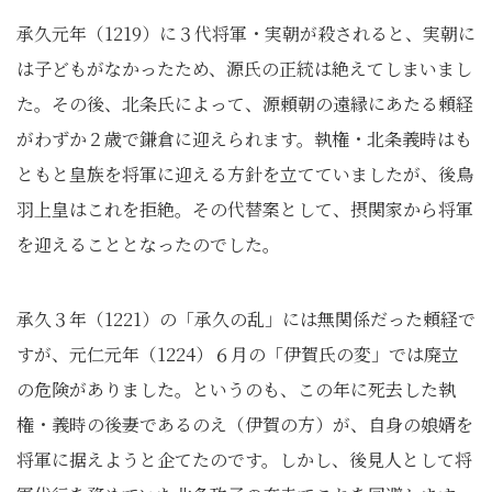
承久元年（1219）に３代将軍・実朝が殺されると、実朝に
は子どもがなかったため、源氏の正統は絶えてしまいまし
た。その後、北条氏によって、源頼朝の遠縁にあたる頼経
がわずか２歳で鎌倉に迎えられます。執権・北条義時はも
ともと皇族を将軍に迎える方針を立てていましたが、後鳥
羽上皇はこれを拒絶。その代替案として、摂関家から将軍
を迎えることとなったのでした。
承久３年（1221）の「承久の乱」には無関係だった頼経で
すが、元仁元年（1224）６月の「伊賀氏の変」では廃立
の危険がありました。というのも、この年に死去した執
権・義時の後妻であるのえ（伊賀の方）が、自身の娘婿を
将軍に据えようと企てたのです。しかし、後見人として将