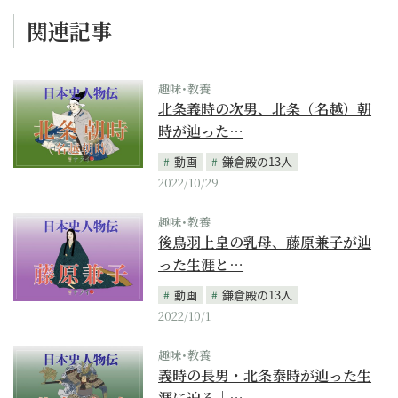
関連記事
趣味･教養
北条義時の次男、北条（名越）朝
時が辿った…
動画
鎌倉殿の13人
2022/10/29
趣味･教養
後鳥羽上皇の乳母、藤原兼子が辿
った生涯と…
動画
鎌倉殿の13人
2022/10/1
趣味･教養
義時の長男・北条泰時が辿った生
涯に迫る｜…