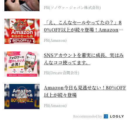
PR(ソノヴァ・ジャパン株式会社)
「え、こんなセールやってたの？」8
0％OFF以上が続々登場！Amazonの
本気が...
PR(Amazon)
SNSアカウントを着実に成長。実はみ
んなココ使ってます。
PR(Dreaw合同会社)
Amazon今日も見逃せない！80%OFF
以上が続々登場
PR(Amazon)
Recommended by