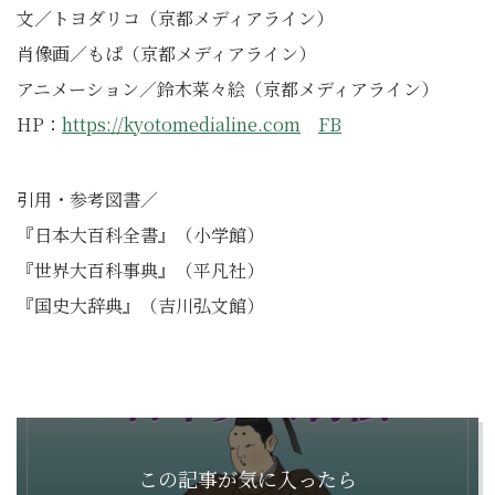
文／トヨダリコ（京都メディアライン）
肖像画／もぱ（京都メディアライン）
アニメーション／鈴木菜々絵（京都メディアライン）
HP：
https://kyotomedialine.com
FB
引用・参考図書／
『⽇本⼤百科全書』（⼩学館）
『世界⼤百科事典』（平凡社）
『国史⼤辞典』（吉川弘⽂館）
この記事が気に入ったら