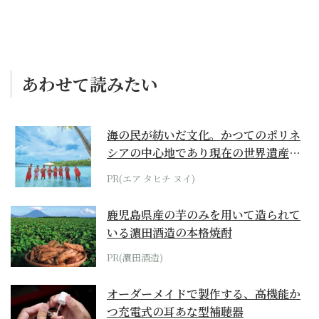
あわせて読みたい
海の民が紡いだ文化。かつてのポリネ
シアの中心地であり現在の世界遺産か
らみえてくる...
PR(エア タヒチ ヌイ)
鹿児島県産の芋のみを用いて造られて
いる濵田酒造の本格焼酎
PR(濵田酒造)
オーダーメイドで製作する、高機能か
つ充電式の耳あな型補聴器