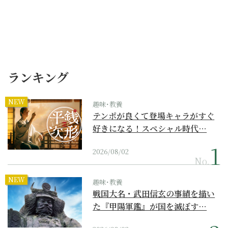
ランキング
NEW
趣味･教養
テンポが良くて登場キャラがすぐ
好きになる！スペシャル時代…
2026/08/02
No.
NEW
趣味･教養
戦国大名・武田信玄の事績を描い
た『甲陽軍鑑』が国を滅ぼす…