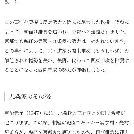
動」）。
この事件を契機に反対勢力の除去に尽力した執権・時頼に
よって、頼経は鎌倉を追われ、京都へと送還されました。
京都でも頼経の実家・九条家の勢力は一掃されています。
この事件によって、父・道家も関東申次（もうしつぎ）を
解任されて権勢を失い、失脚。代わって関東申次を世襲す
ることになった西園寺家の勢力が伸張しました。
九条家のその後
宝治元年（1247）には、北条氏と三浦氏との間で合戦が
起こります。この際、頼経の寵臣であった三浦泰村・光村
兄弟らが、頼経を京都まで護送したのち、再び鎌倉に迎え