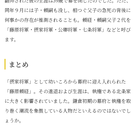
翻弄された彼の生涯は39歳で幕を閉じたのでした。ただ、
同年９月には子・頼嗣も没し、相つぐ父子の急死の背後に
何事かの存在が推測されることも。頼経・頼嗣父子２代を
「藤原将軍・摂家将軍・公卿将軍・七条将軍」などと呼び
ます。
まとめ
「摂家将軍」として幼いころから幕府に迎え入れられた
「藤原頼経」。その進退および生涯は、執権である北条家
に大きく影響されていました。鎌倉初期の幕府と執権を取
り巻く潮流を象徴している人物だといえるのではないでし
ょうか。