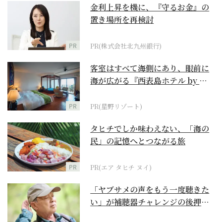
金利上昇を機に、『守るお金』の
置き場所を再検討
PR
PR(株式会社北九州銀行)
客室はすべて海側にあり、眼前に
海が広がる『西表島ホテル by 星
野リゾート』
PR
PR(星野リゾート)
タヒチでしか味わえない、「海の
民」の記憶へとつながる旅
PR
PR(エア タヒチ ヌイ)
「ヤブサメの声をもう一度聴きた
い」が補聴器チャレンジの後押し
に