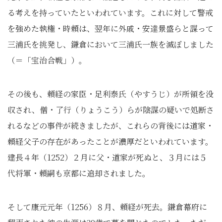
る考えを持っていたといわれています。これに対して警戒
を強めた執権・時頼は、翌年に外戚・安達景盛らと謀って
三浦氏を挑発し、鎌倉において三浦氏一族を滅ぼしました
（＝「宝治合戦」）。
その後も、頼経の家臣・足利泰氏（やすうじ）が所領を没
収され、僧・了行（りょうこう）らが陰謀の疑いで処断さ
れるなどの事件が続きましたが、これらの背後には道家・
頼経父子の存在があったことが濃厚だといわれています。
建長４年（1252）２月に父・道家が死ぬと、３月には５
代将軍・頼嗣も京都に追却されました。
そして康元元年（1256）８月、頼経が死去。鎌倉幕府に