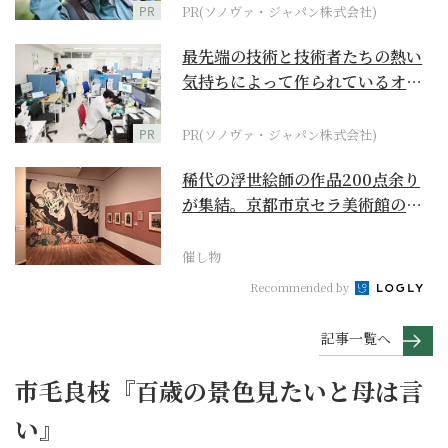
PR
PR(ソノヴァ・ジャパン株式会社)
最先端の技術と技術者たちの熱い
気持ちによって作られているオー
ダーメイド補聴器
PR
PR(ソノヴァ・ジャパン株式会社)
稀代の浮世絵師の作品200点余り
が集結。京都市京セラ美術館の
「浮世絵スーパークリ...
催し物
Recommended by
記事一覧へ
市毛良枝『百歳の景色見たいと母は言
い』