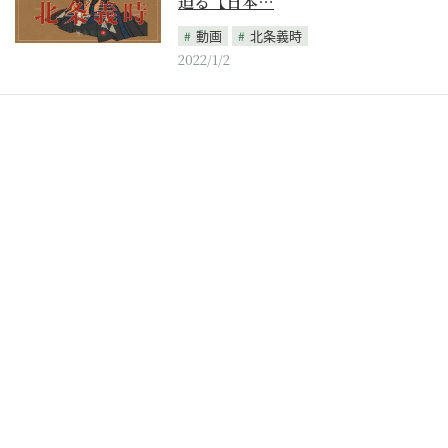
迫る【日本…
動画
北条義時
2022/1/2