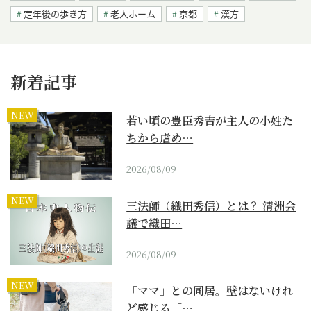
定年後の歩き方
老人ホーム
京都
漢方
新着記事
NEW
若い頃の豊臣秀吉が主人の小姓た
ちから虐め…
2026/08/09
NEW
三法師（織田秀信）とは？ 清洲会
議で織田…
2026/08/09
NEW
「ママ」との同居。壁はないけれ
ど感じる「…