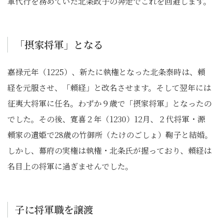
軍代行を務めていた北条政子の奔走でこれを回避します。
「摂家将軍」となる
嘉禄元年（1225）、新たに執権となった北条泰時は、頼
経を元服させ、「頼経」と改名させます。そして翌年には
征夷大将軍に任名。わずか９歳で「摂家将軍」となったの
でした。その後、寛喜２年（1230）12月、２代将軍・源
頼家の遺姫で28歳の竹御所（たけのごしょ）鞠子と結婚。
しかし、幕府の実権は執権・北条氏が握っており、頼経は
名目上の将軍に過ぎませんでした。
子に将軍職を譲渡