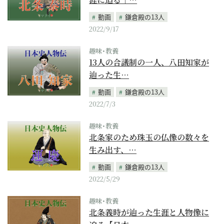
動画
鎌倉殿の13人
2022/9/17
趣味･教養
13人の合議制の一人、八田知家が
辿った生…
動画
鎌倉殿の13人
2022/7/3
趣味･教養
北条家のため珠玉の仏像の数々を
生み出す、…
動画
鎌倉殿の13人
2022/5/29
趣味･教養
北条義時が辿った生涯と人物像に