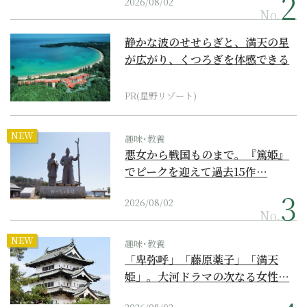
2026/08/02
No.
静かな波のせせらぎと、満天の星
が広がり、くつろぎを体感できる
『西表島ホテル by...
PR(星野リゾート)
NEW
趣味･教養
悪女から戦国ものまで。『篤姫』
でピークを迎えて過去15作…
2026/08/02
No.
NEW
趣味･教養
「卑弥呼」「藤原薬子」「満天
姫」。大河ドラマの次なる女性…