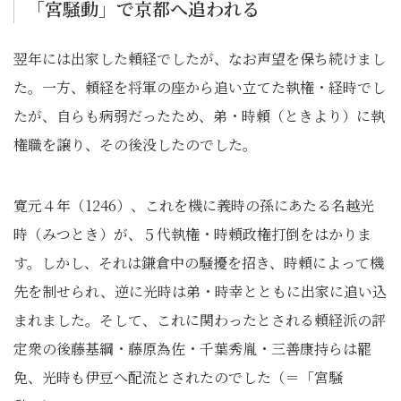
「宮騒動」で京都へ追われる
翌年には出家した頼経でしたが、なお声望を保ち続けまし
た。一方、頼経を将軍の座から追い立てた執権・経時でし
たが、自らも病弱だったため、弟・時頼（ときより）に執
権職を譲り、その後没したのでした。
寛元４年（1246）、これを機に義時の孫にあたる名越光
時（みつとき）が、５代執権・時頼政権打倒をはかりま
す。しかし、それは鎌倉中の騒擾を招き、時頼によって機
先を制せられ、逆に光時は弟・時幸とともに出家に追い込
まれました。そして、これに関わったとされる頼経派の評
定衆の後藤基綱・藤原為佐・千葉秀胤・三善康持らは罷
免、光時も伊豆へ配流とされたのでした（＝「宮騒