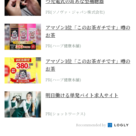
つ充電式の耳あな型補聴器
PR(ソノヴァ・ジャパン株式会社)
アマゾン1位「このお茶ガチです」噂の
お茶
PR(ハーブ健康本舗)
アマゾン1位「このお茶ガチです」噂の
お茶
PR(ハーブ健康本舗)
明日働ける単発バイト求人サイト
PR(ショットワークス)
Recommended by