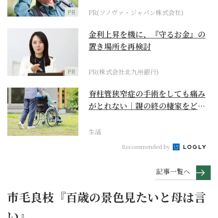
PR
PR(ソノヴァ・ジャパン株式会社)
金利上昇を機に、『守るお金』の
置き場所を再検討
PR
PR(株式会社北九州銀行)
脊柱管狭窄症の手術をしても痛み
がとれない｜親の終の棲家をどう
選ぶ？【２】
生活
Recommended by
記事一覧へ
市毛良枝『百歳の景色見たいと母は言
い』