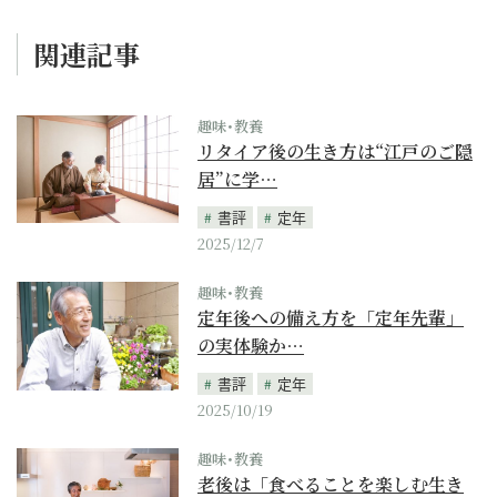
関連記事
趣味･教養
リタイア後の生き方は“江戸のご隠
居”に学…
書評
定年
2025/12/7
趣味･教養
定年後への備え方を「定年先輩」
の実体験か…
書評
定年
2025/10/19
趣味･教養
老後は「食べることを楽しむ生き