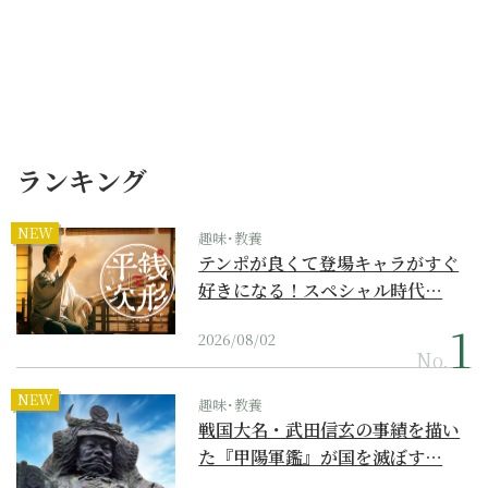
ランキング
NEW
趣味･教養
テンポが良くて登場キャラがすぐ
好きになる！スペシャル時代…
2026/08/02
No.
NEW
趣味･教養
戦国大名・武田信玄の事績を描い
た『甲陽軍鑑』が国を滅ぼす…