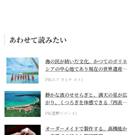
あわせて読みたい
海の民が紡いだ文化。かつてのポリネ
シアの中心地であり現在の世界遺産か
らみえてくる...
PR(エア タヒチ ヌイ)
静かな波のせせらぎと、満天の星が広
がり、くつろぎを体感できる『西表島
ホテル by...
PR(星野リゾート)
オーダーメイドで製作する、高機能か