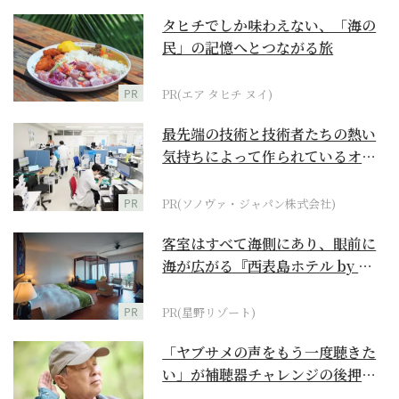
タヒチでしか味わえない、「海の
民」の記憶へとつながる旅
PR
PR(エア タヒチ ヌイ)
最先端の技術と技術者たちの熱い
気持ちによって作られているオー
ダーメイド補聴器
PR
PR(ソノヴァ・ジャパン株式会社)
客室はすべて海側にあり、眼前に
海が広がる『西表島ホテル by 星
野リゾート』
PR
PR(星野リゾート)
「ヤブサメの声をもう一度聴きた
い」が補聴器チャレンジの後押し
に