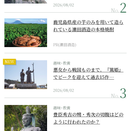
2026/08/02
No.
鹿児島県産の芋のみを用いて造ら
れている濵田酒造の本格焼酎
PR(濵田酒造)
NEW
趣味･教養
悪女から戦国ものまで。『篤姫』
でピークを迎えて過去15作…
2026/08/02
No.
趣味･教養
豊臣秀吉の甥・秀次の切腹はどの
ように行われたのか？