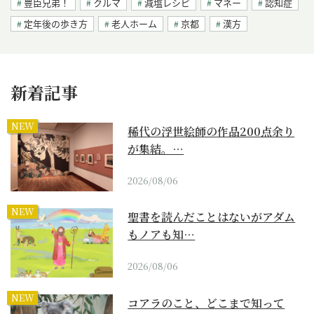
豊臣兄弟！
クルマ
減塩レシピ
マネー
認知症
定年後の歩き方
老人ホーム
京都
漢方
新着記事
NEW
稀代の浮世絵師の作品200点余り
が集結。…
2026/08/06
NEW
聖書を読んだことはないがアダム
もノアも知…
2026/08/06
NEW
コアラのこと、どこまで知って