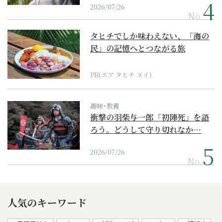
2026/07/26
No.
タヒチでしか味わえない、「海の
民」の記憶へとつながる旅
PR(エア タヒチ ヌイ)
趣味･教養
衝撃の羽柴与一郎「初陣死」を語
ろう。どうして守り切れなか…
2026/07/26
No.
人気のキーワード