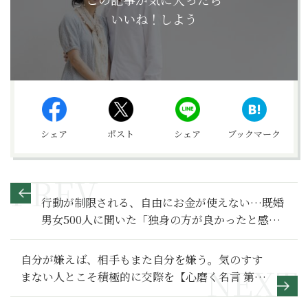
いいね！しよう
シェア
ポスト
シェア
ブックマーク
行動が制限される、自由にお金が使えない…既婚
男女500人に聞いた「独身の方が良かったと感じ
る瞬間」
自分が嫌えば、相手もまた自分を嫌う。気のすす
まない人とこそ積極的に交際を【心磨く名言 第六
回】五代友厚