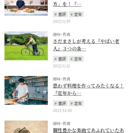
方」を！『…
書評
定年
2022/1/19
趣味･教養
さだまさしが考える『やばい老
人』３つの条…
書評
定年
2022/1/12
趣味･教養
思わず料理を作ってみたくなる！
『定年から…
書評
定年
2021/11/10
趣味･教養
個性豊かな楽曲であふれていたあ