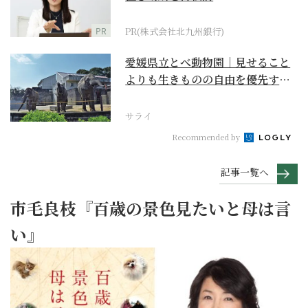
PR
PR(株式会社北九州銀行)
愛媛県立とべ動物園｜見せること
よりも生きものの自由を優先する
『動物中心主義』のあ...
サライ
Recommended by
記事一覧へ
市毛良枝『百歳の景色見たいと母は言
い』