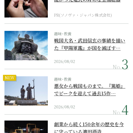
PR(ソノヴァ・ジャパン株式会社)
趣味･教養
戦国大名・武田信玄の事績を描い
た『甲陽軍鑑』が国を滅ぼす…
2026/08/02
No.
NEW
趣味･教養
悪女から戦国ものまで。『篤姫』
でピークを迎えて過去15作…
2026/08/02
No.
創業から続く150余年の歴史を今
に守っている濵田酒造