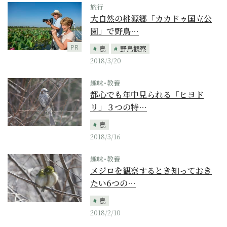
旅行
大自然の桃源郷「カカドゥ国立公
園」で野鳥…
PR
鳥
野鳥観察
2018/3/20
趣味･教養
都心でも年中見られる「ヒヨド
リ」３つの特…
鳥
2018/3/16
趣味･教養
メジロを観察するとき知っておき
たい6つの…
鳥
2018/2/10