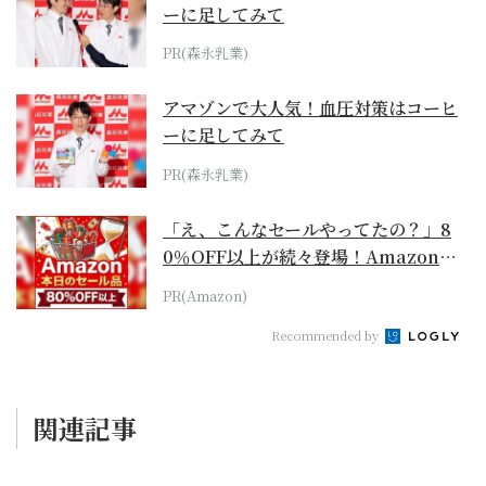
ーに足してみて
PR(森永乳業)
アマゾンで大人気！血圧対策はコーヒ
ーに足してみて
PR(森永乳業)
「え、こんなセールやってたの？」8
0％OFF以上が続々登場！Amazonの
本気が...
PR(Amazon)
Recommended by
関連記事