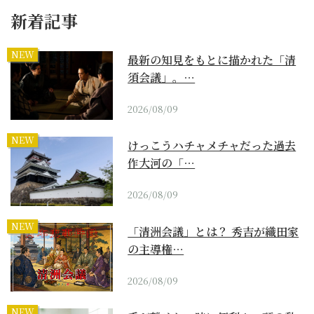
新着記事
NEW
最新の知見をもとに描かれた「清
須会議」。…
2026/08/09
NEW
けっこうハチャメチャだった過去
作大河の「…
2026/08/09
NEW
「清洲会議」とは？ 秀吉が織田家
の主導権…
2026/08/09
NEW