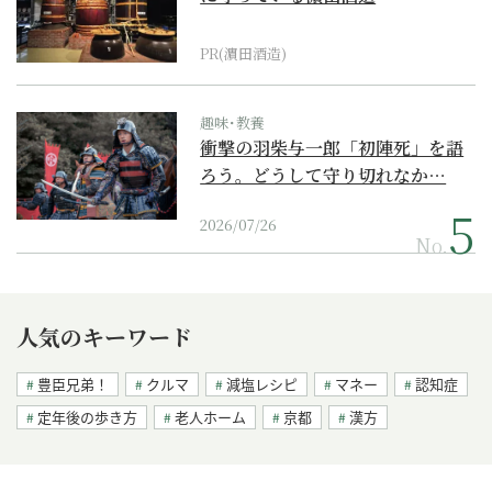
PR(濵田酒造)
趣味･教養
衝撃の羽柴与一郎「初陣死」を語
ろう。どうして守り切れなか…
2026/07/26
No.
人気のキーワード
豊臣兄弟！
クルマ
減塩レシピ
マネー
認知症
定年後の歩き方
老人ホーム
京都
漢方