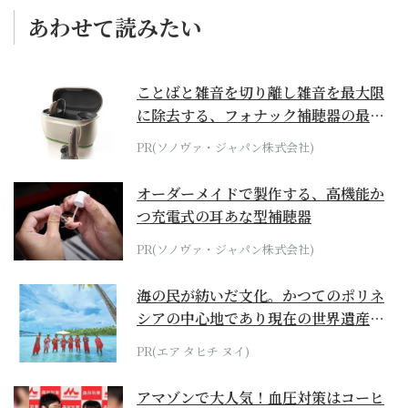
あわせて読みたい
ことばと雑音を切り離し雑音を最大限
に除去する、フォナック補聴器の最上
位モデル
PR(ソノヴァ・ジャパン株式会社)
オーダーメイドで製作する、高機能か
つ充電式の耳あな型補聴器
PR(ソノヴァ・ジャパン株式会社)
海の民が紡いだ文化。かつてのポリネ
シアの中心地であり現在の世界遺産か
らみえてくる...
PR(エア タヒチ ヌイ)
アマゾンで大人気！血圧対策はコーヒ