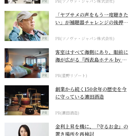
PR
PR(ソノヴァ・ジャパン株式会社)
「ヤブサメの声をもう一度聴きた
い」が補聴器チャレンジの後押し
に
PR
PR(ソノヴァ・ジャパン株式会社)
客室はすべて海側にあり、眼前に
海が広がる『西表島ホテル by 星
野リゾート』
PR
PR(星野リゾート)
創業から続く150余年の歴史を今
に守っている濵田酒造
PR
PR(濵田酒造)
金利上昇を機に、『守るお金』の
置き場所を再検討