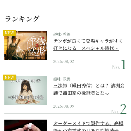
ランキング
NEW
趣味･教養
テンポが良くて登場キャラがすぐ
好きになる！スペシャル時代…
2026/08/02
No.
NEW
趣味･教養
三法師（織田秀信）とは？ 清洲会
議で織田家の後継者となっ…
2026/08/09
No.
オーダーメイドで製作する、高機
能かつ充電式の耳あな型補聴器