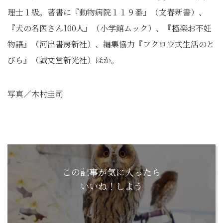
理士１級。著書に『動物病院１１９番』（文春新書）、
『犬の名医さん100人』（小学館ムック）、『極楽お不妊
物語』（河出書房新社）、編集協力『フクロウ式生活のと
びら』（誠文堂新光社）ほか。
写真／木村圭司
この記事が気に入ったら
いいね！しよう