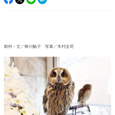
取材・文／柿川鮎子 写真／木村圭司