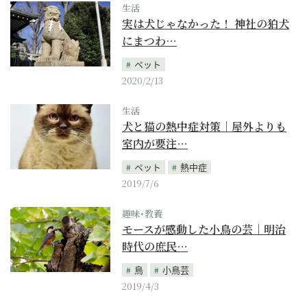
生活
実は犬じゃなかった！ 神社の狛犬
にまつわ…
ペット
2020/2/13
生活
犬と猫の熱中症対策｜屋外よりも
室内が要注…
ペット
熱中症
2019/7/6
趣味･教養
モースが感動した小鳥の芸｜明治
時代の庶民…
鳥
小鳥芸
2019/4/3