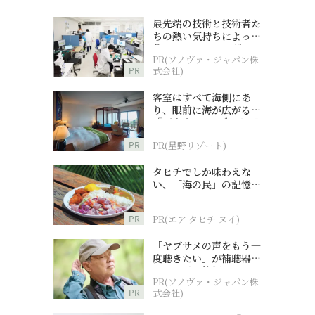
最先端の技術と技術者た
ちの熱い気持ちによって
作られているオーダーメ
PR(ソノヴァ・ジャパン株
イド補聴器
PR
式会社)
客室はすべて海側にあ
り、眼前に海が広がる
『西表島ホテル by 星野
リゾート』
PR
PR(星野リゾート)
タヒチでしか味わえな
い、「海の民」の記憶へ
とつながる旅
PR
PR(エア タヒチ ヌイ)
「ヤブサメの声をもう一
度聴きたい」が補聴器チ
ャレンジの後押しに
PR(ソノヴァ・ジャパン株
PR
式会社)