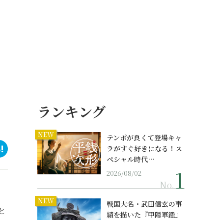
ランキング
NEW
テンポが良くて登場キャ
ラがすぐ好きになる！ス
ペシャル時代…
2026/08/02
No.
、
NEW
戦国大名・武田信玄の事
と
績を描いた『甲陽軍鑑』