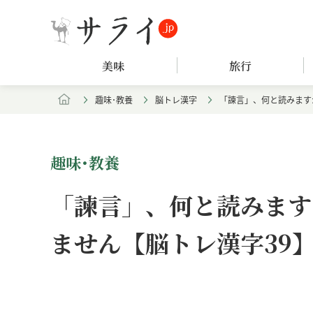
美味
旅行
趣味･教養
脳トレ漢字
「諫言」、何と読みます
趣味･教養
「諫言」、何と読みます
ません【脳トレ漢字39
Loaded
:
/
Unmute
8.25%