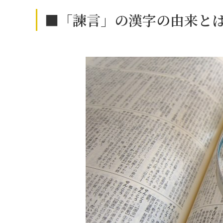
■「諫言」の漢字の由来と