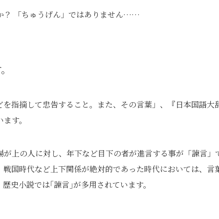
か？ 「ちゅうげん」ではありません……
す。
どを指摘して忠告すること。また、その言葉」、『日本国語大
います。
場が上の人に対し、年下など目下の者が進言する事が「諫言」
、戦国時代など上下関係が絶対的であった時代においては、言
歴史小説では｢諫言｣が多用されています。