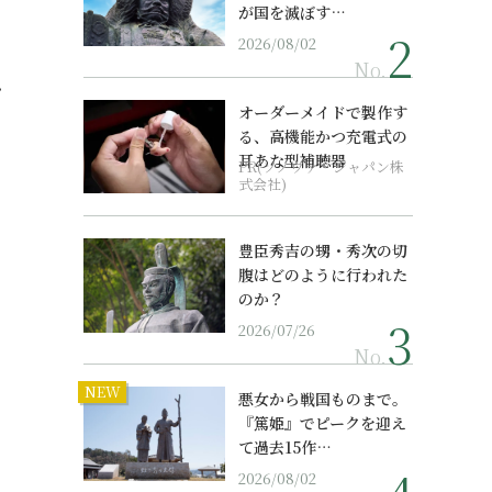
が国を滅ぼす…
2026/08/02
No.
・
オーダーメイドで製作す
る、高機能かつ充電式の
耳あな型補聴器
PR(ソノヴァ・ジャパン株
式会社)
豊臣秀吉の甥・秀次の切
腹はどのように行われた
のか？
2026/07/26
No.
NEW
悪女から戦国ものまで。
『篤姫』でピークを迎え
て過去15作…
2026/08/02