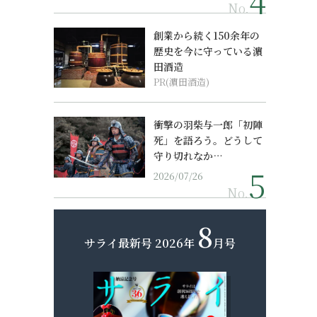
No.
創業から続く150余年の
歴史を今に守っている濵
田酒造
PR(濵田酒造)
衝撃の羽柴与一郎「初陣
死」を語ろう。どうして
守り切れなか…
2026/07/26
No.
8
サライ最新号
2026年
月号