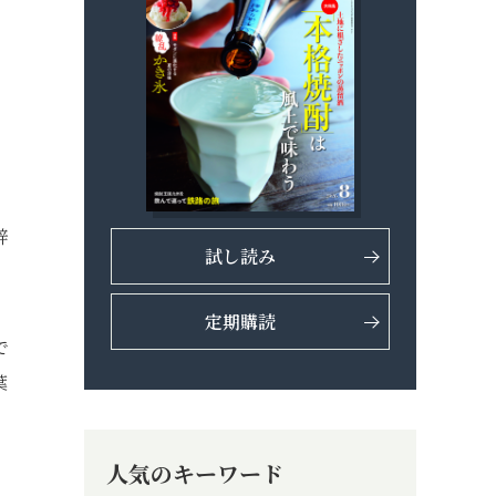
辞
試し読み
定期購読
で
葉
人気のキーワード