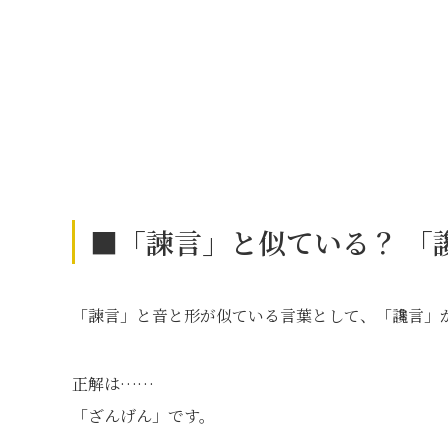
■「諫言」と似ている？ 「
「諫言」と音と形が似ている言葉として、「讒言」
正解は……
「ざんげん」です。