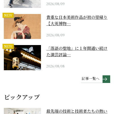
2026/08/09
NEW
貴重な日本美術作品が初の里帰り
【大英博物…
2026/08/09
NEW
「落語の聖地」に１年間通い続け
た演芸評論…
2026/08/08
記事一覧へ
ピックアップ
最先端の技術と技術者たちの熱い