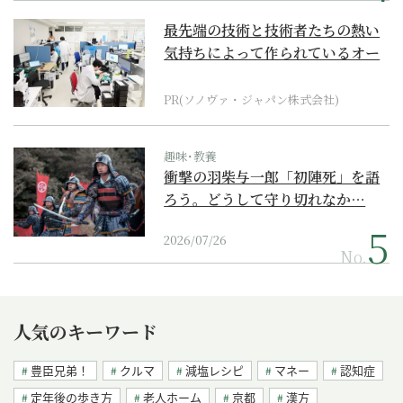
最先端の技術と技術者たちの熱い
気持ちによって作られているオー
ダーメイド補聴器
PR(ソノヴァ・ジャパン株式会社)
趣味･教養
衝撃の羽柴与一郎「初陣死」を語
ろう。どうして守り切れなか…
2026/07/26
No.
人気のキーワード
豊臣兄弟！
クルマ
減塩レシピ
マネー
認知症
定年後の歩き方
老人ホーム
京都
漢方