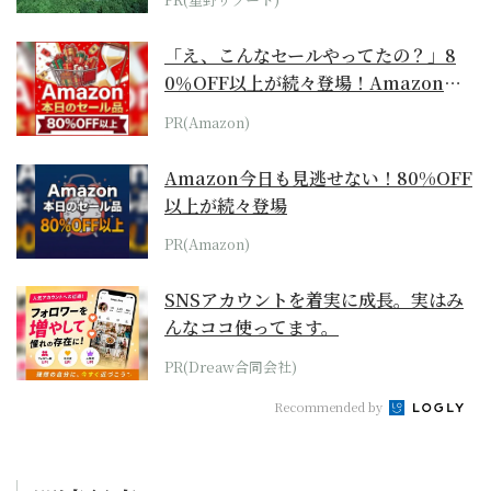
「え、こんなセールやってたの？」8
0％OFF以上が続々登場！Amazonの
本気が...
PR(Amazon)
Amazon今日も見逃せない！80%OFF
以上が続々登場
PR(Amazon)
SNSアカウントを着実に成長。実はみ
んなココ使ってます。
PR(Dreaw合同会社)
Recommended by