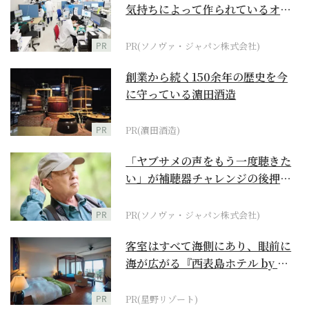
気持ちによって作られているオー
ダーメイド補聴器
PR
PR(ソノヴァ・ジャパン株式会社)
創業から続く150余年の歴史を今
に守っている濵田酒造
PR
PR(濵田酒造)
「ヤブサメの声をもう一度聴きた
い」が補聴器チャレンジの後押し
に
PR
PR(ソノヴァ・ジャパン株式会社)
客室はすべて海側にあり、眼前に
海が広がる『西表島ホテル by 星
野リゾート』
PR
PR(星野リゾート)