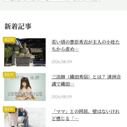
新着記事
NEW
若い頃の豊臣秀吉が主人の小姓た
ちから虐め…
2026/08/09
NEW
三法師（織田秀信）とは？ 清洲会
議で織田…
2026/08/09
NEW
「ママ」との同居。壁はないけれ
ど感じる「…