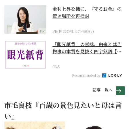
金利上昇を機に、『守るお金』の
置き場所を再検討
PR
PR(株式会社北九州銀行)
「眼光紙背」の意味、由来とは？
物事の本質を見抜く四字熟語【座
右の銘にしたい言葉...
生活
Recommended by
記事一覧へ
市毛良枝『百歳の景色見たいと母は言
い』