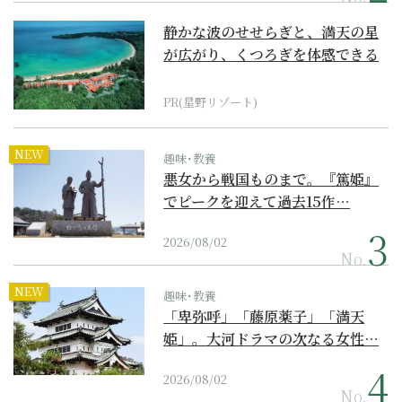
静かな波のせせらぎと、満天の星
が広がり、くつろぎを体感できる
『西表島ホテル by...
PR(星野リゾート)
NEW
趣味･教養
悪女から戦国ものまで。『篤姫』
でピークを迎えて過去15作…
2026/08/02
No.
NEW
趣味･教養
「卑弥呼」「藤原薬子」「満天
姫」。大河ドラマの次なる女性…
2026/08/02
No.