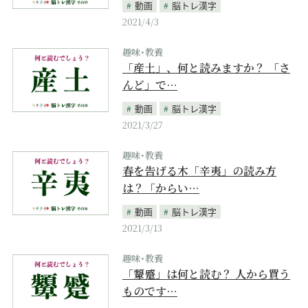
動画
脳トレ漢字
2021/4/3
趣味･教養
「産土」、何と読みますか？ 「さ
んど」で…
動画
脳トレ漢字
2021/3/27
趣味･教養
春を告げる木「辛夷」の読み方
は？「からい…
動画
脳トレ漢字
2021/3/13
趣味･教養
「顰蹙」は何と読む？ 人から買う
ものです…