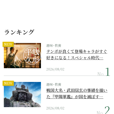
ランキング
NEW
趣味･教養
テンポが良くて登場キャラがすぐ
好きになる！スペシャル時代…
2026/08/02
No.
NEW
趣味･教養
戦国大名・武田信玄の事績を描い
た『甲陽軍鑑』が国を滅ぼす…
2026/08/02
No.