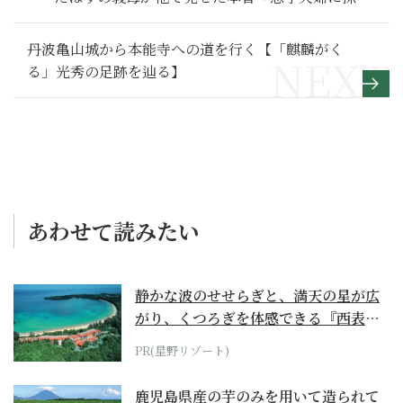
できない」～その１～
丹波亀山城から本能寺への道を行く【「麒麟がく
る」光秀の足跡を辿る】
あわせて読みたい
静かな波のせせらぎと、満天の星が広
がり、くつろぎを体感できる『西表島
ホテル by...
PR(星野リゾート)
鹿児島県産の芋のみを用いて造られて