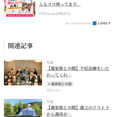
んなココ使ってます。
PR(Dreaw合同会社)
Recommended by
関連記事
生活
【義家族との間】不妊治療をいた
わってくれ…
義家族との間
2021/2/6
生活
【義家族との間】義父のリストラ
から義母が…