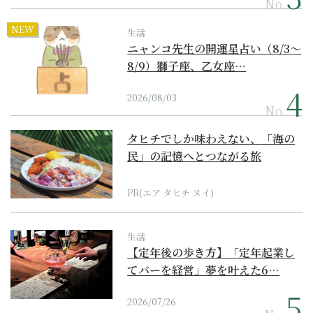
No.
NEW
生活
ニャンコ先生の開運星占い（8/3～
8/9）獅子座、乙女座…
2026/08/03
No.
タヒチでしか味わえない、「海の
民」の記憶へとつながる旅
PR(エア タヒチ ヌイ)
生活
【定年後の歩き方】「定年起業し
てバーを経営」夢を叶えた6…
2026/07/26