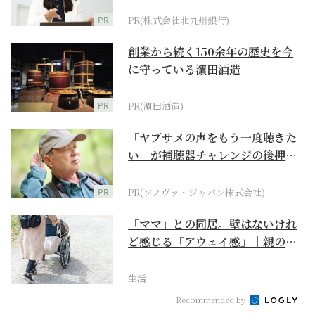
PR
PR(株式会社北九州銀行)
創業から続く150余年の歴史を今
に守っている濵田酒造
PR
PR(濵田酒造)
「ヤブサメの声をもう一度聴きた
い」が補聴器チャレンジの後押し
に
PR
PR(ソノヴァ・ジャパン株式会社)
「ママ」との同居。壁はないけれ
ど感じる「アウェイ感」｜親の終
の棲家をどう選ぶ？【...
生活
Recommended by