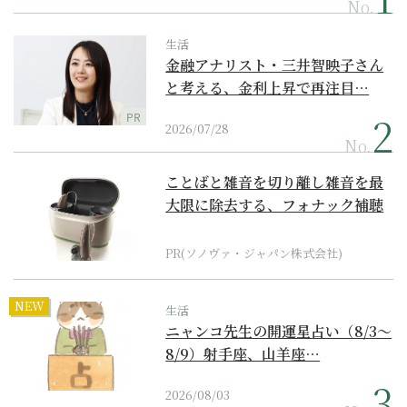
No.
生活
金融アナリスト・三井智映子さん
と考える、金利上昇で再注目…
PR
2026/07/28
No.
ことばと雑音を切り離し雑音を最
大限に除去する、フォナック補聴
器の最上位モデル
PR(ソノヴァ・ジャパン株式会社)
NEW
生活
ニャンコ先生の開運星占い（8/3～
8/9）射手座、山羊座…
2026/08/03