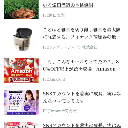
いる濵田酒造の本格焼酎
PR(濵田酒造)
ことばと雑音を切り離し雑音を最大限
に除去する、フォナック補聴器の最上
位モデル
PR(ソノヴァ・ジャパン株式会社)
「え、こんなセールやってたの？」8
0％OFF以上が続々登場！Amazonの
本気が...
PR(Amazon)
SNSアカウントを着実に成長。実はみ
んなココ使ってます。
PR(Dreaw合同会社)
SNSアカウントを着実に成長。実はみ