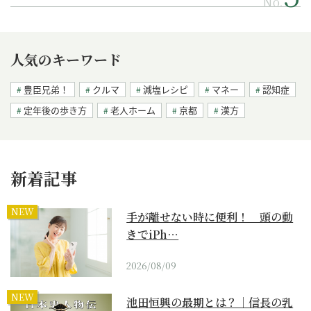
No.
人気のキーワード
豊臣兄弟！
クルマ
減塩レシピ
マネー
認知症
定年後の歩き方
老人ホーム
京都
漢方
新着記事
NEW
手が離せない時に便利！ 頭の動
きでiPh…
2026/08/09
NEW
池田恒興の最期とは？｜信長の乳