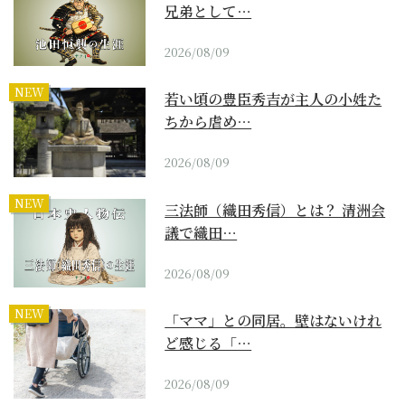
兄弟として…
2026/08/09
NEW
若い頃の豊臣秀吉が主人の小姓た
ちから虐め…
2026/08/09
NEW
三法師（織田秀信）とは？ 清洲会
議で織田…
2026/08/09
NEW
「ママ」との同居。壁はないけれ
ど感じる「…
2026/08/09