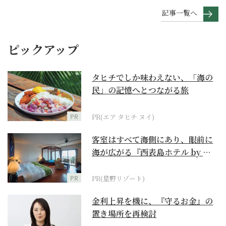
記事一覧へ
ピックアップ
タヒチでしか味わえない、「海の
民」の記憶へとつながる旅
PR
PR(エア タヒチ ヌイ)
客室はすべて海側にあり、眼前に
海が広がる『西表島ホテル by 星
野リゾート』
PR
PR(星野リゾート)
金利上昇を機に、『守るお金』の
置き場所を再検討