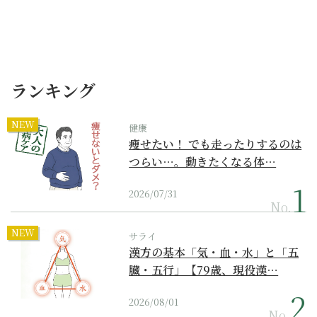
ランキング
NEW
健康
痩せたい！ でも走ったりするのは
つらい…。動きたくなる体…
2026/07/31
No.
NEW
サライ
漢方の基本「気・血・水」と「五
臓・五行」【79歳、現役漢…
2026/08/01
No.