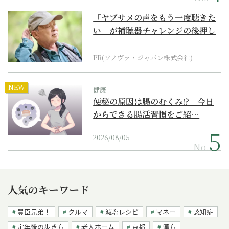
「ヤブサメの声をもう一度聴きた
い」が補聴器チャレンジの後押し
に
PR(ソノヴァ・ジャパン株式会社)
NEW
健康
便秘の原因は腸のむくみ!? 今日
からできる腸活習慣をご紹…
2026/08/05
No.
人気のキーワード
豊臣兄弟！
クルマ
減塩レシピ
マネー
認知症
定年後の歩き方
老人ホーム
京都
漢方