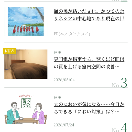
海の民が紡いだ文化。かつてのポ
リネシアの中心地であり現在の世
界遺産からみえてくる...
PR(エア タヒチ ヌイ)
NEW
健康
専門家が指南する、驚くほど睡眠
の質を上げる室内空間の改善…
2026/08/04
No.
健康
夫のにおいが気になる……今日か
らできる「におい対策」は？…
2026/07/24
No.