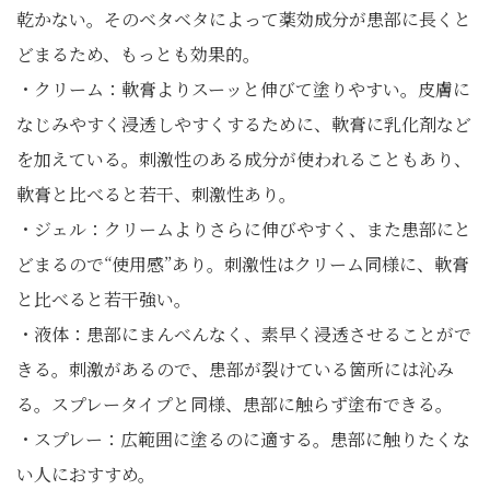
乾かない。そのベタベタによって薬効成分が患部に長くと
どまるため、もっとも効果的。
・クリーム：軟膏よりスーッと伸びて塗りやすい。皮膚に
なじみやすく浸透しやすくするために、軟膏に乳化剤など
を加えている。刺激性のある成分が使われることもあり、
軟膏と比べると若干、刺激性あり。
・ジェル：クリームよりさらに伸びやすく、また患部にと
どまるので“使用感”あり。刺激性はクリーム同様に、軟膏
と比べると若干強い。
・液体：患部にまんべんなく、素早く浸透させることがで
きる。刺激があるので、患部が裂けている箇所には沁み
る。スプレータイプと同様、患部に触らず塗布できる。
・スプレー：広範囲に塗るのに適する。患部に触りたくな
い人におすすめ。