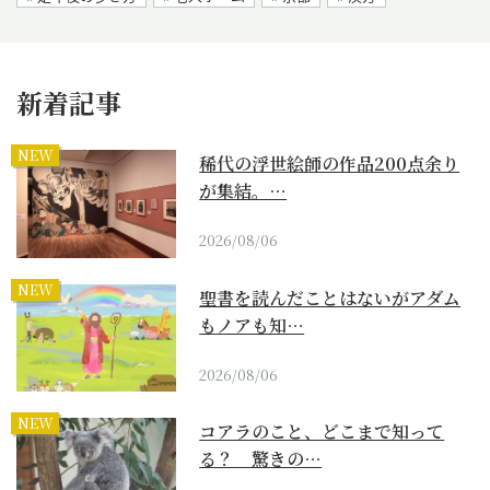
新着記事
NEW
稀代の浮世絵師の作品200点余り
が集結。…
2026/08/06
NEW
聖書を読んだことはないがアダム
もノアも知…
2026/08/06
NEW
コアラのこと、どこまで知って
る？ 驚きの…