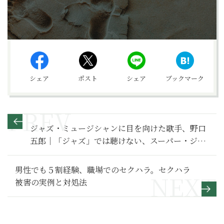
シェア
ポスト
シェア
ブックマーク
ジャズ・ミュージシャンに目を向けた歌手、野口
五郎｜「ジャズ」では聴けない、スーパー・ジャ
ズ・セッション（その２）【ジャズを聴く技術 〜
ジャズ「プロ・リスナー」への道59】
男性でも５割経験、職場でのセクハラ。セクハラ
被害の実例と対処法