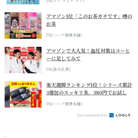
PR(エア タヒチ ヌイ)
アマゾン1位「このお茶ガチです」噂の
お茶
PR(ハーブ健康本舗)
アマゾンで大人気！血圧対策はコーヒ
ーに足してみて
PR(森永乳業)
楽天週間ランキング1位！シリーズ累計
3億包のスッキリ茶。380円でお試し
PR(ハーブ健康本舗)
Recommended by