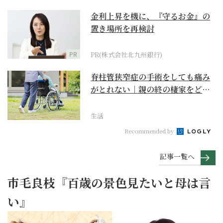
金利上昇を機に、『守るお金』の
置き場所を再検討
PR
PR(株式会社北九州銀行)
脊柱管狭窄症の手術をしても痛み
がとれない｜親の終の棲家をどう
選ぶ？【２】
生活
Recommended by
記事一覧へ
市毛良枝『百歳の景色見たいと母は言
い』