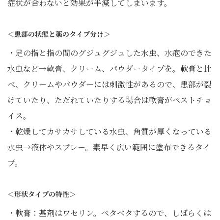
症状が合わないと効果が半減してしまいます。
＜患部の状態と薬のタイプ分け＞
・足の指と指の間のグジュグジュした水虫、水疱のできた
水虫など→軟膏、クリーム、パウダータイプを。軟膏と比
べ、クリームやパウダーには刺激性があるので、患部が裂
けていたり、ただれていたりする場合は軟膏がベストチョ
イス。
・乾燥してカサカサしている水虫、角質が厚くなっている
水虫→液体やスプレー。素早く広い範囲に塗布できるタイ
プ。
＜形状タイプの特性＞
・軟膏：基剤はワセリン。ベタベタするので、しばらくは