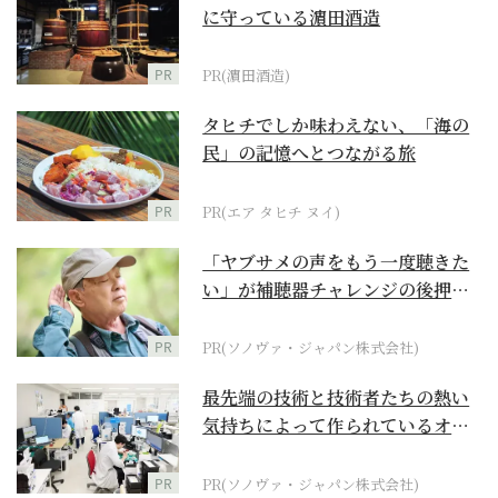
に守っている濵田酒造
PR
PR(濵田酒造)
タヒチでしか味わえない、「海の
民」の記憶へとつながる旅
PR
PR(エア タヒチ ヌイ)
「ヤブサメの声をもう一度聴きた
い」が補聴器チャレンジの後押し
に
PR
PR(ソノヴァ・ジャパン株式会社)
最先端の技術と技術者たちの熱い
気持ちによって作られているオー
ダーメイド補聴器
PR
PR(ソノヴァ・ジャパン株式会社)