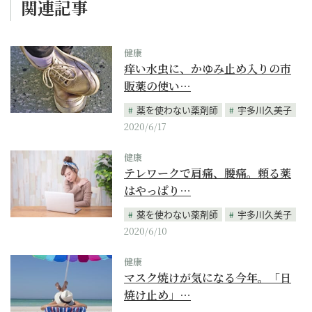
関連記事
健康
痒い水虫に、かゆみ止め入りの市
販薬の使い…
薬を使わない薬剤師
宇多川久美子
2020/6/17
健康
テレワークで肩痛、腰痛。頼る薬
はやっぱり…
薬を使わない薬剤師
宇多川久美子
2020/6/10
健康
マスク焼けが気になる今年。「日
焼け止め」…