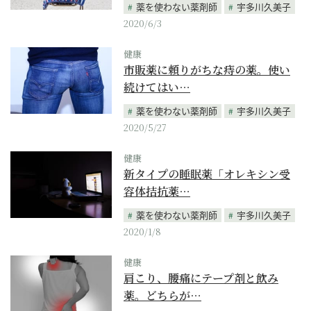
薬を使わない薬剤師
宇多川久美子
2020/6/3
健康
市販薬に頼りがちな痔の薬。使い
続けてはい…
薬を使わない薬剤師
宇多川久美子
2020/5/27
健康
新タイプの睡眠薬「オレキシン受
容体拮抗薬…
薬を使わない薬剤師
宇多川久美子
2020/1/8
健康
肩こり、腰痛にテープ剤と飲み
薬。どちらが…