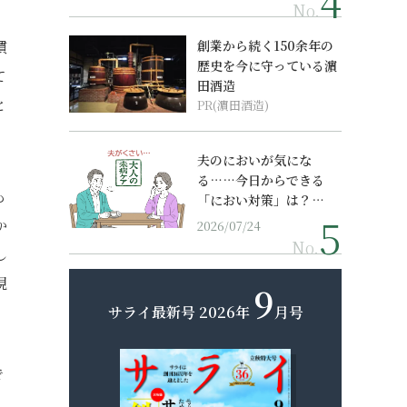
No.
慣
創業から続く150余年の
歴史を今に守っている濵
て
田酒造
と
PR(濵田酒造)
夫のにおいが気にな
る……今日からできる
も
「におい対策」は？…
か
2026/07/24
No.
し
現
9
。
サライ最新号
2026年
月号
で
、