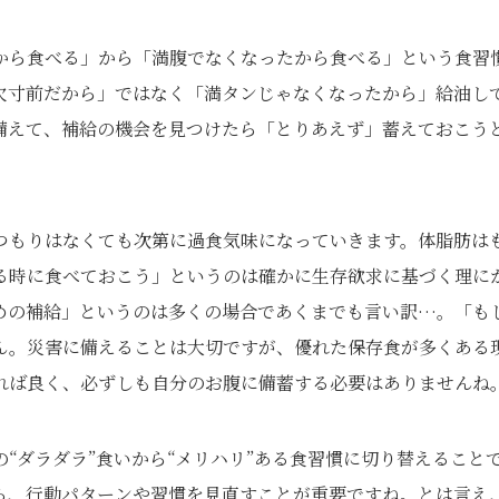
から食べる」から「満腹でなくなったから食べる」という食習
欠寸前だから」ではなく「満タンじゃなくなったから」給油し
備えて、補給の機会を見つけたら「とりあえず」蓄えておこう
つもりはなくても次第に過食気味になっていきます。体脂肪は
る時に食べておこう」というのは確かに生存欲求に基づく理に
めの補給」というのは多くの場合であくまでも言い訳…。「も
ん。災害に備えることは大切ですが、優れた保存食が多くある
れば良く、必ずしも自分のお腹に備蓄する必要はありませんね
“ダラダラ”食いから“メリハリ”ある食習慣に切り替えること
ら、行動パターンや習慣を見直すことが重要ですね。とは言え