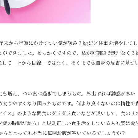
昨年末から年頭にかけてつい気が緩み３kgほど体重を増やしてし
とができました。せっかくですので、私が短期間で無理なく３k
決して「上から目線」ではなく、あくまで私自身の反省に基づ
会も増え、つい食べ過ぎてしまうもの。外出すれば誘惑が多い
め太りやすくなり困ったものです。何より良くないのは惰性で
アイス」のような間食のダラダラ食いなどが災いして、食のリ
夕飯の時間だから」と規則正しい食生活をしている人も実は要
からと言っても本当に毎回お腹が空いているでしょうか？