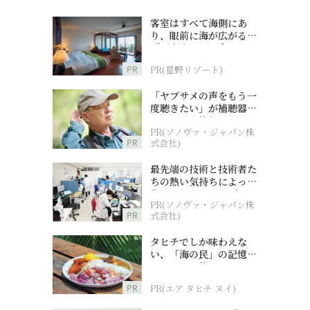
客室はすべて海側にあ
り、眼前に海が広がる
『西表島ホテル by 星野
リゾート』
PR
PR(星野リゾート)
「ヤブサメの声をもう一
度聴きたい」が補聴器チ
ャレンジの後押しに
PR(ソノヴァ・ジャパン株
PR
式会社)
最先端の技術と技術者た
ちの熱い気持ちによって
作られているオーダーメ
PR(ソノヴァ・ジャパン株
イド補聴器
PR
式会社)
タヒチでしか味わえな
い、「海の民」の記憶へ
とつながる旅
PR
PR(エア タヒチ ヌイ)