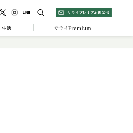
サライプレミアム倶楽部
生活
サライPremium
リ