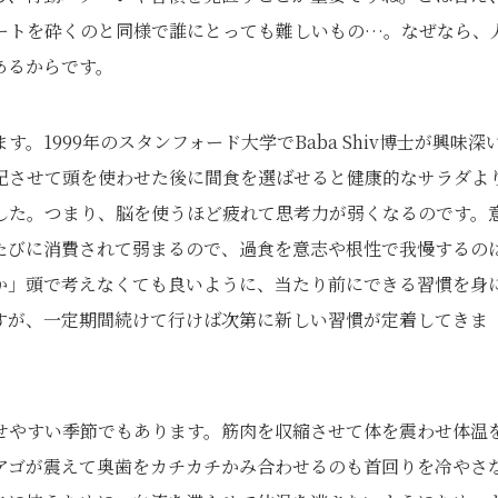
ートを砕くのと同様で誰にとっても難しいもの…。なぜなら、
あるからです。
1999年のスタンフォード大学でBaba Shiv博士が興味深
記させて頭を使わせた後に間食を選ばせると健康的なサラダよ
した。つまり、脳を使うほど疲れて思考力が弱くなるのです。
たびに消費されて弱まるので、過食を意志や根性で我慢するの
か」頭で考えなくても良いように、当たり前にできる習慣を身
すが、一定期間続けて行けば次第に新しい習慣が定着してきま
せやすい季節でもあります。筋肉を収縮させて体を震わせ体温
アゴが震えて奥歯をカチカチかみ合わせるのも首回りを冷やさ