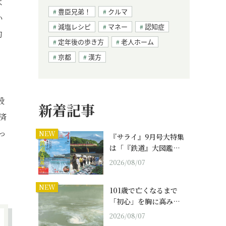
よ
豊臣兄弟！
クルマ
い
減塩レシピ
マネー
認知症
的
定年後の歩き方
老人ホーム
京都
漢方
般
新着記事
済
っ
NEW
『サライ』9月号大特集
は「『鉄道』大図鑑…
2026/08/07
NEW
101歳で亡くなるまで
「初心」を胸に高み…
2026/08/07