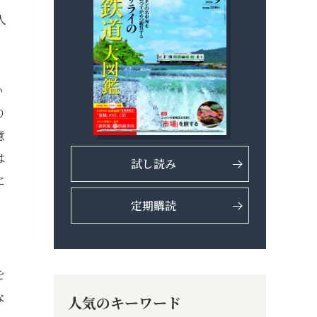
人
い
り
意
は
試し読み
に
定期購読
を
な
人気のキーワード