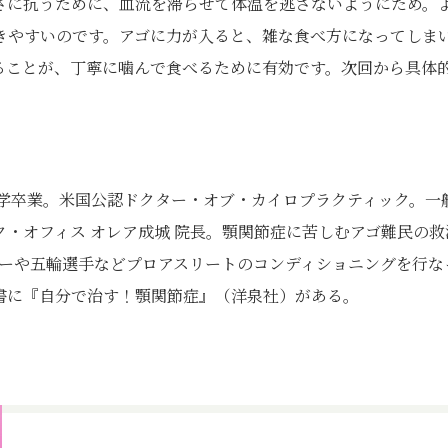
さに抗うために、血流を滞らせて体温を逃さないようにため。
きやすいのです。アゴに力が入ると、雑な食べ方になってしま
ることが、丁寧に噛んで食べるために有効です。次回から具体
大学卒業。米国公認ドクター・オブ・カイロプラクティック。一
・オフィス オレア成城 院長。顎関節症に苦しむアゴ難民の救
ガーや五輪選手などプロアスリートのコンディショニングを行な
書に『自分で治す！顎関節症』（洋泉社）がある。