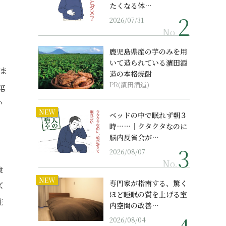
たくなる体…
2026/07/31
No.
鹿児島県産の芋のみを用
いて造られている濵田酒
ま
造の本格焼酎
PR(濵田酒造)
g
い
NEW
ベッドの中で眠れず朝３
時……｜クタクタなのに
脳内反省会が…
2026/08/07
No.
食
NEW
専門家が指南する、驚く
ズ
ほど睡眠の質を上げる室
注
内空間の改善…
2026/08/04