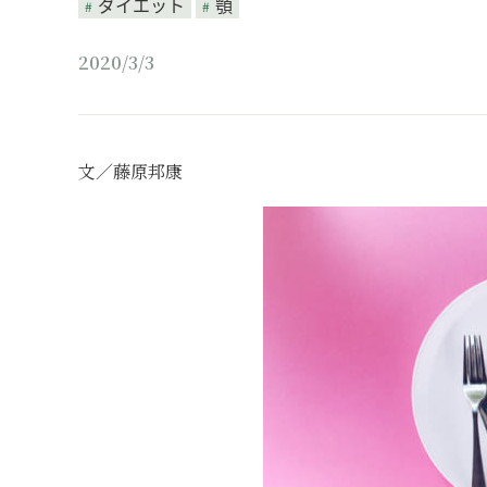
ダイエット
顎
2020/3/3
文／藤原邦康