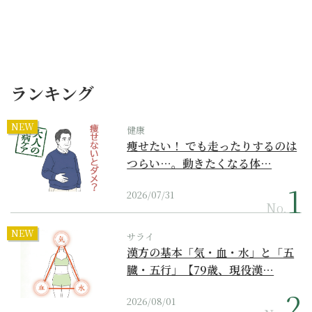
ランキング
NEW
健康
痩せたい！ でも走ったりするのは
つらい…。動きたくなる体…
2026/07/31
No.
NEW
サライ
漢方の基本「気・血・水」と「五
臓・五行」【79歳、現役漢…
2026/08/01