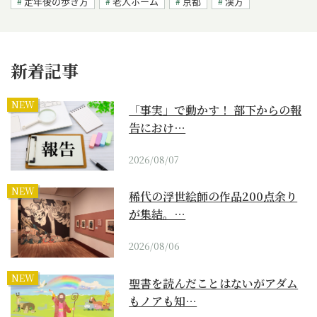
定年後の歩き方
老人ホーム
京都
漢方
新着記事
NEW
「事実」で動かす！ 部下からの報
告におけ…
2026/08/07
NEW
稀代の浮世絵師の作品200点余り
が集結。…
2026/08/06
NEW
聖書を読んだことはないがアダム
もノアも知…