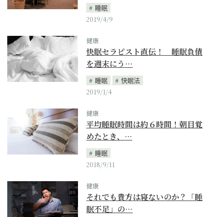
睡眠
2019/4/9
健康
快眠セラピスト直伝！ 睡眠負債
を週末にう…
睡眠
快眠法
2019/1/4
健康
平均睡眠時間は約６時間！朝目覚
めたとき、…
睡眠
2018/9/11
健康
それでも貴方は寝ないのか？「睡
眠不足」の…