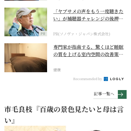
「ヤブサメの声をもう一度聴きた
い」が補聴器チャレンジの後押し
に
PR
PR(ソノヴァ・ジャパン株式会社)
専門家が指南する、驚くほど睡眠
の質を上げる室内空間の改善策と
は
健康
Recommended by
記事一覧へ
市毛良枝『百歳の景色見たいと母は言
い』