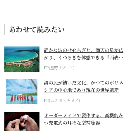
あわせて読みたい
静かな波のせせらぎと、満天の星が広
がり、くつろぎを体感できる『西表島
ホテル by...
PR(星野リゾート)
海の民が紡いだ文化。かつてのポリネ
シアの中心地であり現在の世界遺産か
らみえてくる...
PR(エア タヒチ ヌイ)
オーダーメイドで製作する、高機能か
つ充電式の耳あな型補聴器