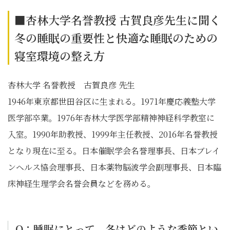
■杏林大学名誉教授 古賀良彦先生に聞く
冬の睡眠の重要性と快適な睡眠のための
寝室環境の整え方
杏林大学 名誉教授 古賀良彦 先生
1946年東京都世田谷区に生まれる。1971年慶応義塾大学
医学部卒業。1976年杏林大学医学部精神神経科学教室に
入室。1990年助教授、1999年主任教授、2016年名誉教授
となり現在に至る。日本催眠学会名誉理事長、日本ブレイ
ンヘルス協会理事長、日本薬物脳波学会副理事長、日本臨
床神経生理学会名誉会員などを務める。
Q：睡眠にとって、冬はどのような季節とい