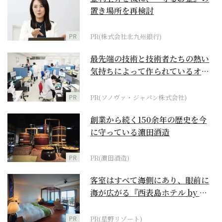
置き場所を再検討
PR
PR(株式会社北九州銀行)
最先端の技術と技術者たちの熱い
気持ちによって作られているオー
ダーメイド補聴器
PR
PR(ソノヴァ・ジャパン株式会社)
創業から続く150余年の歴史を今
に守っている濵田酒造
PR
PR(濵田酒造)
客室はすべて海側にあり、眼前に
海が広がる『西表島ホテル by 星
野リゾート』
PR
PR(星野リゾート)