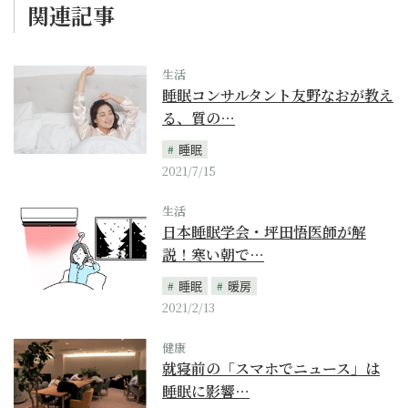
関連記事
生活
睡眠コンサルタント友野なおが教え
る、質の…
睡眠
2021/7/15
生活
日本睡眠学会・坪田悟医師が解
説！寒い朝で…
睡眠
暖房
2021/2/13
健康
就寝前の「スマホでニュース」は
睡眠に影響…