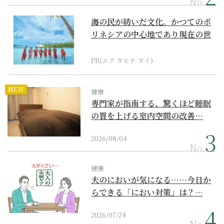
No.
海の民が紡いだ文化。かつてのポ
リネシアの中心地であり現在の世
界遺産からみえてくる...
PR(エア タヒチ ヌイ)
NEW
健康
専門家が指南する、驚くほど睡眠
の質を上げる室内空間の改善…
2026/08/04
No.
健康
夫のにおいが気になる……今日か
らできる「におい対策」は？…
2026/07/24