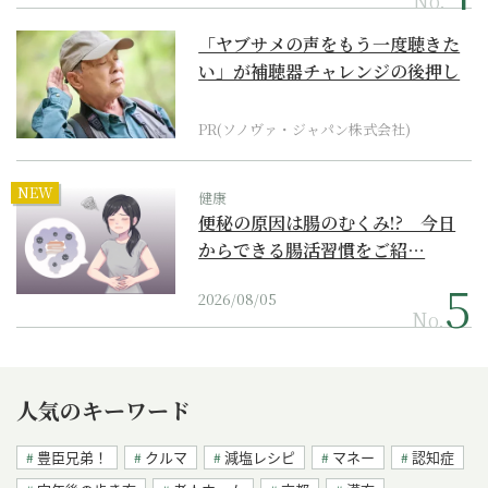
No.
「ヤブサメの声をもう一度聴きた
い」が補聴器チャレンジの後押し
に
PR(ソノヴァ・ジャパン株式会社)
NEW
健康
便秘の原因は腸のむくみ!? 今日
からできる腸活習慣をご紹…
2026/08/05
No.
人気のキーワード
豊臣兄弟！
クルマ
減塩レシピ
マネー
認知症