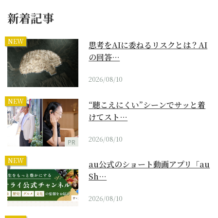
新着記事
NEW
思考をAIに委ねるリスクとは？AI
の回答…
2026/08/10
NEW
“聴こえにくい”シーンでサッと着
けてスト…
2026/08/10
PR
NEW
au公式のショート動画アプリ「au
Sh…
2026/08/10