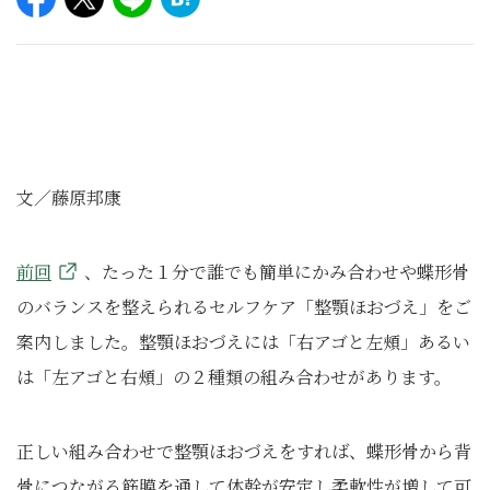
文／藤原邦康
前回
、たった１分で誰でも簡単にかみ合わせや蝶形骨
のバランスを整えられるセルフケア「整顎ほおづえ」をご
案内しました。整顎ほおづえには「右アゴと左頰」あるい
は「左アゴと右頰」の２種類の組み合わせがあります。
正しい組み合わせで整顎ほおづえをすれば、蝶形骨から背
骨につながる筋膜を通して体幹が安定し柔軟性が増して可