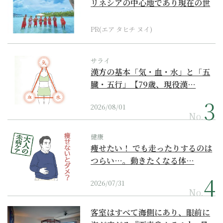
リネシアの中心地であり現在の世
界遺産からみえてくる...
PR(エア タヒチ ヌイ)
サライ
漢方の基本「気・血・水」と「五
臓・五行」【79歳、現役漢…
2026/08/01
No.
健康
痩せたい！ でも走ったりするのは
つらい…。動きたくなる体…
2026/07/31
No.
客室はすべて海側にあり、眼前に