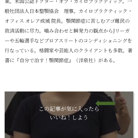
業。米国公認ドクター・オブ・カイロプラクティック。一
般社団法人日本整顎協会 理事。カイロプラクティック・
オフィス オレア成城 院長。顎関節症に苦しむアゴ難民の
救済活動に尽力。噛み合わせと瞬発力の観点からJリーガ
ーや五輪選手などプロアスリートのコンディショニングを
行なっている。格闘家や芸能人のクライアントも多数。著
書に『自分で治す！顎関節症』（洋泉社）がある。
この記事が気に入ったら
いいね！しよう