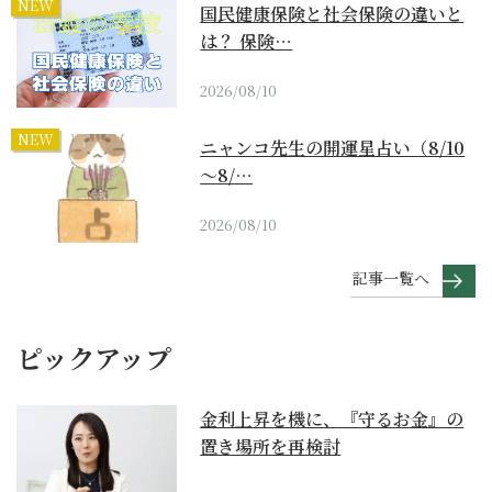
NEW
国民健康保険と社会保険の違いと
は？ 保険…
2026/08/10
NEW
ニャンコ先生の開運星占い（8/10
～8/…
2026/08/10
記事一覧へ
ピックアップ
金利上昇を機に、『守るお金』の
置き場所を再検討