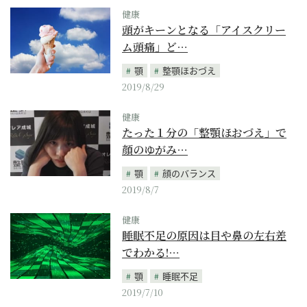
健康
頭がキーンとなる「アイスクリー
ム頭痛」ど…
顎
整顎ほおづえ
2019/8/29
健康
たった１分の「整顎ほおづえ」で
顔のゆがみ…
顎
顔のバランス
2019/8/7
健康
睡眠不足の原因は目や鼻の左右差
でわかる!…
顎
睡眠不足
2019/7/10