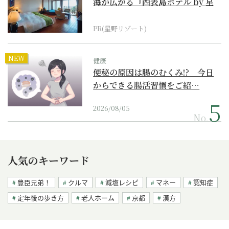
海が広がる『西表島ホテル by 星
野リゾート』
PR(星野リゾート)
NEW
健康
便秘の原因は腸のむくみ!? 今日
からできる腸活習慣をご紹…
2026/08/05
No.
人気のキーワード
豊臣兄弟！
クルマ
減塩レシピ
マネー
認知症
定年後の歩き方
老人ホーム
京都
漢方