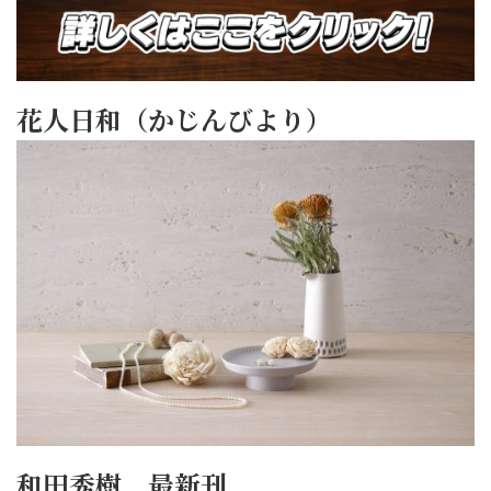
花人日和（かじんびより）
和田秀樹 最新刊