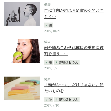
健康
声に年齢が現れる!? 喉のケアと同
じく…
顎
2019/10/21
健康
歯や噛み合わせは健康の重要な役
割を担う｜…
顎
整顎ほおづえ
2019/9/29
健康
「頭がキーン」だけじゃない。冷
たいものを…
顎
整顎ほおづえ
2019/9/10