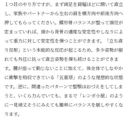
１つ目のやり方ですが、まず両足を肩幅ほどに開いて直立
し、家族やパートナーから左右の肩を横方向や前後方向へ
押してもらってください。蝶形骨バランスが整って頭位が
定まっていれば、頭から背骨の適度な安定性やしなりによ
って重力に対して安定性を保つことができます。「立ち直
り反射」という本能的な反応が起こるため、多少姿勢が崩
れても外圧に抗って直立姿勢を保ち続けることができま
す。腰が座って動じないことに加えて、体全体でしなやか
に衝撃を吸収できている「五重塔」のような理想的な状態
です。逆に、間違ったパターンで整顎ほおづえをしてしま
うと、いくら力んでいても、まるで「レンガ小屋」のよう
に一見頑丈そうにみえても簡単にバランスを崩しやすくな
ります。