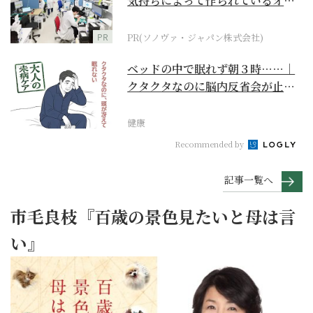
気持ちによって作られているオー
ダーメイド補聴器
PR
PR(ソノヴァ・ジャパン株式会社)
ベッドの中で眠れず朝３時……｜
クタクタなのに脳内反省会が止ま
らない【大人の未病ケ...
健康
Recommended by
記事一覧へ
市毛良枝『百歳の景色見たいと母は言
い』