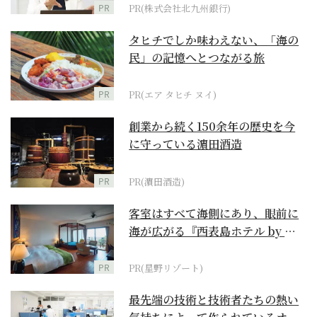
PR
PR(株式会社北九州銀行)
タヒチでしか味わえない、「海の
民」の記憶へとつながる旅
PR
PR(エア タヒチ ヌイ)
創業から続く150余年の歴史を今
に守っている濵田酒造
PR
PR(濵田酒造)
客室はすべて海側にあり、眼前に
海が広がる『西表島ホテル by 星
野リゾート』
PR
PR(星野リゾート)
最先端の技術と技術者たちの熱い