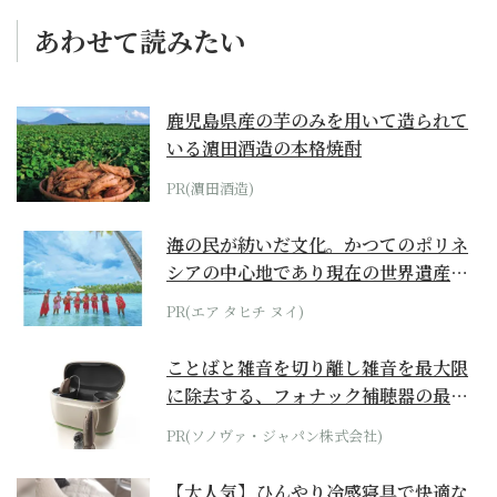
あわせて読みたい
鹿児島県産の芋のみを用いて造られて
いる濵田酒造の本格焼酎
PR(濵田酒造)
海の民が紡いだ文化。かつてのポリネ
シアの中心地であり現在の世界遺産か
らみえてくる...
PR(エア タヒチ ヌイ)
ことばと雑音を切り離し雑音を最大限
に除去する、フォナック補聴器の最上
位モデル
PR(ソノヴァ・ジャパン株式会社)
【大人気】ひんやり冷感寝具で快適な