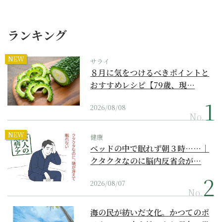
ランキング
NEW
サライ
８月に気をつけるべきポイントと
おすすめレシピ【79歳、現…
2026/08/08
No.
NEW
健康
ベッドの中で眠れず朝３時……｜
クタクタなのに脳内反省会が…
2026/08/07
No.
海の民が紡いだ文化。かつてのポ