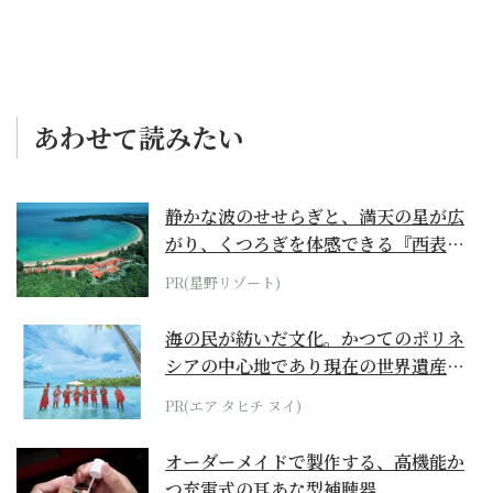
あわせて読みたい
静かな波のせせらぎと、満天の星が広
がり、くつろぎを体感できる『西表島
ホテル by...
PR(星野リゾート)
海の民が紡いだ文化。かつてのポリネ
シアの中心地であり現在の世界遺産か
らみえてくる...
PR(エア タヒチ ヌイ)
オーダーメイドで製作する、高機能か
つ充電式の耳あな型補聴器