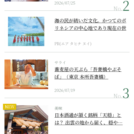
2026/07/25
No.
海の民が紡いだ文化。かつてのポ
リネシアの中心地であり現在の世
界遺産からみえてくる...
PR(エア タヒチ ヌイ)
サライ
蕎麦屋の天ぷら「吾妻橋やぶそ
ば」（東京 本所吾妻橋）
2026/07/19
No.
NEW
美味
日本酒通が頷く銘柄「天穏」と
は？ 出雲の地から届く、穏や…