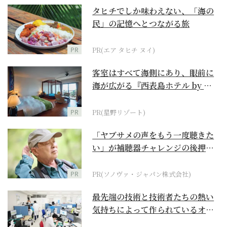
タヒチでしか味わえない、「海の
民」の記憶へとつながる旅
PR
PR(エア タヒチ ヌイ)
客室はすべて海側にあり、眼前に
海が広がる『西表島ホテル by 星
野リゾート』
PR
PR(星野リゾート)
「ヤブサメの声をもう一度聴きた
い」が補聴器チャレンジの後押し
に
PR
PR(ソノヴァ・ジャパン株式会社)
最先端の技術と技術者たちの熱い
気持ちによって作られているオー
ダーメイド補聴器