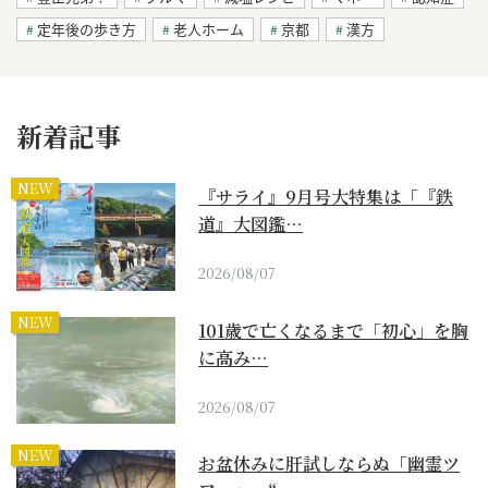
定年後の歩き方
老人ホーム
京都
漢方
新着記事
NEW
『サライ』9月号大特集は「『鉄
道』大図鑑…
2026/08/07
NEW
101歳で亡くなるまで「初心」を胸
に高み…
2026/08/07
NEW
お盆休みに肝試しならぬ「幽霊ツ