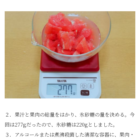
２．果汁と果肉の総量をはかり、氷砂糖の量を決める。今
回は277gだったので、氷砂糖は220gとしました。
３．アルコールまたは煮沸殺菌した清潔な容器に、果肉・