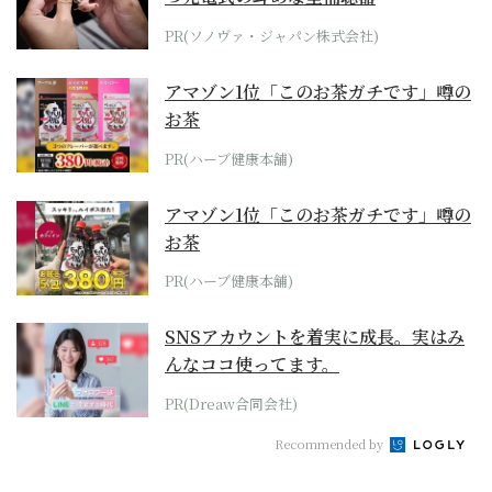
PR(ソノヴァ・ジャパン株式会社)
アマゾン1位「このお茶ガチです」噂の
お茶
PR(ハーブ健康本舗)
アマゾン1位「このお茶ガチです」噂の
お茶
PR(ハーブ健康本舗)
SNSアカウントを着実に成長。実はみ
んなココ使ってます。
PR(Dreaw合同会社)
Recommended by