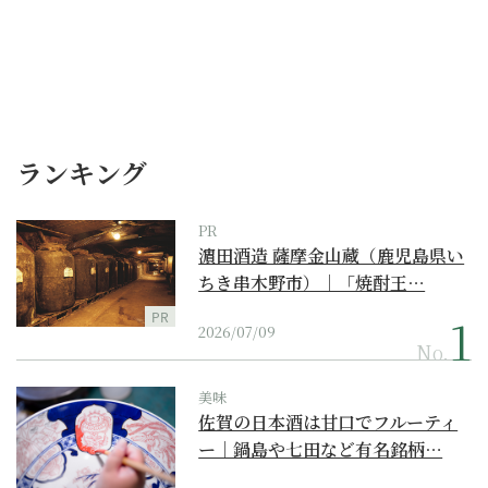
ランキング
PR
濵田酒造 薩摩金山蔵（鹿児島県い
ちき串木野市）｜「焼酎王…
PR
2026/07/09
No.
美味
佐賀の日本酒は甘口でフルーティ
ー｜鍋島や七田など有名銘柄…