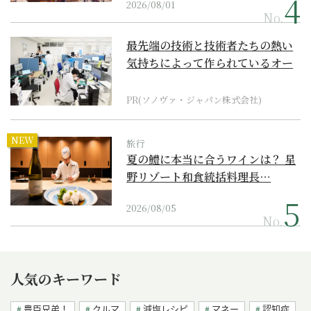
2026/08/01
No.
最先端の技術と技術者たちの熱い
気持ちによって作られているオー
ダーメイド補聴器
PR(ソノヴァ・ジャパン株式会社)
NEW
旅行
夏の鱧に本当に合うワインは？ 星
野リゾート和食統括料理長…
2026/08/05
No.
人気のキーワード
豊臣兄弟！
クルマ
減塩レシピ
マネー
認知症