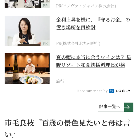
PR
PR(ソノヴァ・ジャパン株式会社)
金利上昇を機に、『守るお金』の
置き場所を再検討
PR
PR(株式会社北九州銀行)
夏の鱧に本当に合うワインは？ 星
野リゾート和食統括料理長が検証
【ワイン×和食 至...
旅行
Recommended by
記事一覧へ
市毛良枝『百歳の景色見たいと母は言
い』