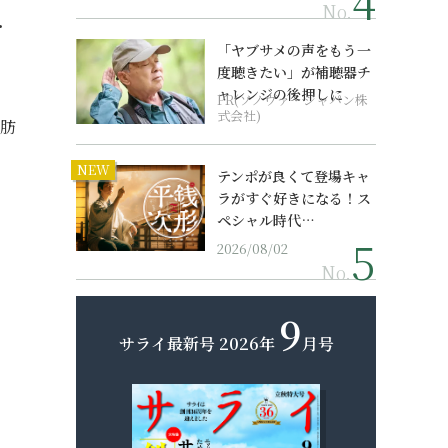
No.
・
「ヤブサメの声をもう一
度聴きたい」が補聴器チ
ャレンジの後押しに
PR(ソノヴァ・ジャパン株
式会社)
脂肪
NEW
テンポが良くて登場キャ
。
ラがすぐ好きになる！ス
ペシャル時代…
2026/08/02
No.
9
サライ最新号
2026年
月号