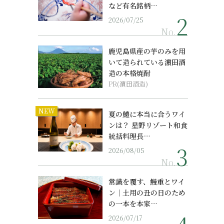
など有名銘柄…
2026/07/25
No.
鹿児島県産の芋のみを用
いて造られている濵田酒
造の本格焼酎
PR(濵田酒造)
NEW
夏の鱧に本当に合うワイ
ンは？ 星野リゾート和食
統括料理長…
2026/08/05
No.
常識を覆す、鰻重とワイ
ン｜土用の丑の日のため
の一本を本家…
2026/07/17