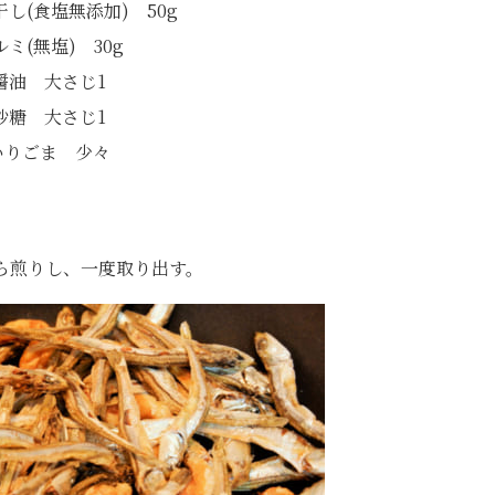
し(食塩無添加) 50g
ルミ(無塩) 30g
醤油 大さじ1
砂糖 大さじ1
いりごま 少々
ら煎りし、一度取り出す。