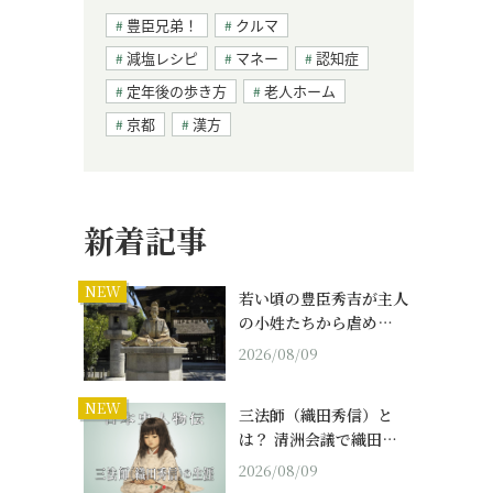
豊臣兄弟！
クルマ
減塩レシピ
マネー
認知症
定年後の歩き方
老人ホーム
京都
漢方
新着記事
NEW
若い頃の豊臣秀吉が主人
の小姓たちから虐め…
2026/08/09
NEW
三法師（織田秀信）と
は？ 清洲会議で織田…
2026/08/09