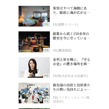
客室はすべて海側にあ
り、眼前に海が広がる
『西表島ホテル by 星野
リゾート』
PR
PR(星野リゾート)
創業から続く150余年の
歴史を今に守っている濵
田酒造
PR
PR(濵田酒造)
金利上昇を機に、『守る
お金』の置き場所を再検
討
PR
PR(株式会社北九州銀行)
最先端の技術と技術者た
ちの熱い気持ちによって
作られているオーダーメ
PR(ソノヴァ・ジャパン株
イド補聴器
PR
式会社)