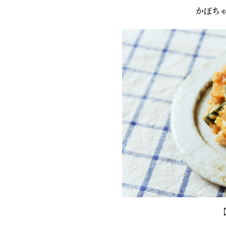
かぼち
【