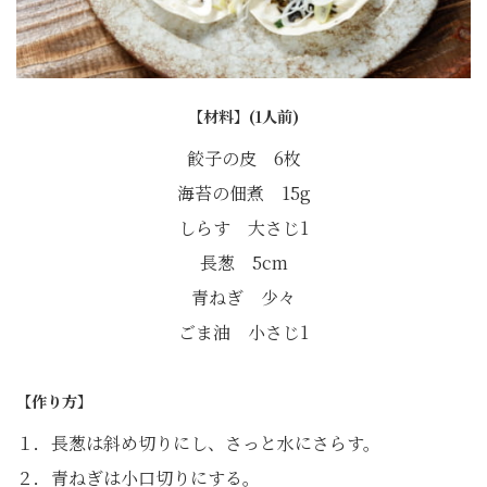
【材料】(1人前)
餃子の皮 6枚
海苔の佃煮 15g
しらす 大さじ1
長葱 5cm
青ねぎ 少々
ごま油 小さじ1
【作り方】
１．長葱は斜め切りにし、さっと水にさらす。
２．青ねぎは小口切りにする。