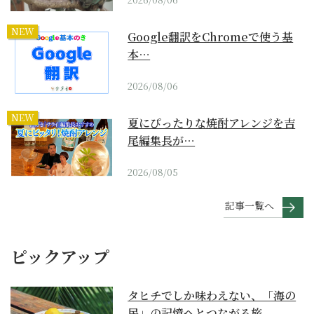
NEW
Google翻訳をChromeで使う基
本…
2026/08/06
NEW
夏にぴったりな焼酎アレンジを吉
尾編集長が…
2026/08/05
記事一覧へ
ピックアップ
タヒチでしか味わえない、「海の
民」の記憶へとつながる旅