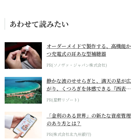
あわせて読みたい
オーダーメイドで製作する、高機能か
つ充電式の耳あな型補聴器
PR(ソノヴァ・ジャパン株式会社)
静かな波のせせらぎと、満天の星が広
がり、くつろぎを体感できる『西表島
ホテル by...
PR(星野リゾート)
「金利のある世界」の新たな資産管理
のあり方とは？
PR(株式会社北九州銀行)