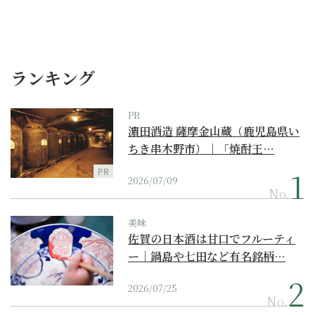
ランキング
PR
濵田酒造 薩摩金山蔵（鹿児島県い
ちき串木野市）｜「焼酎王…
PR
2026/07/09
No.
美味
佐賀の日本酒は甘口でフルーティ
ー｜鍋島や七田など有名銘柄…
2026/07/25
No.