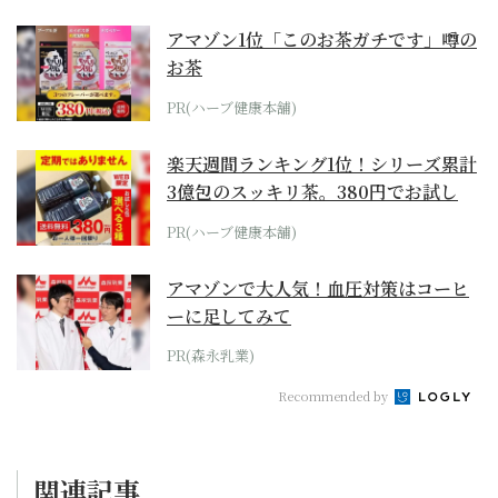
アマゾン1位「このお茶ガチです」噂の
お茶
PR(ハーブ健康本舗)
楽天週間ランキング1位！シリーズ累計
3億包のスッキリ茶。380円でお試し
PR(ハーブ健康本舗)
アマゾンで大人気！血圧対策はコーヒ
ーに足してみて
PR(森永乳業)
Recommended by
関連記事