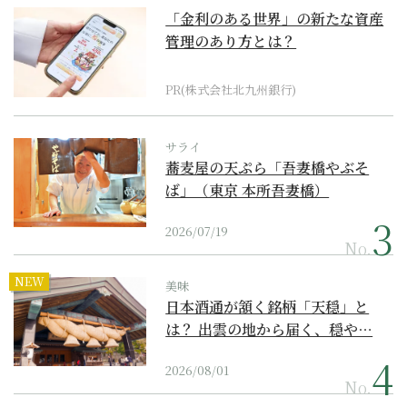
「金利のある世界」の新たな資産
管理のあり方とは？
PR(株式会社北九州銀行)
サライ
蕎麦屋の天ぷら「吾妻橋やぶそ
ば」（東京 本所吾妻橋）
2026/07/19
No.
NEW
美味
日本酒通が頷く銘柄「天穏」と
は？ 出雲の地から届く、穏や…
2026/08/01
No.