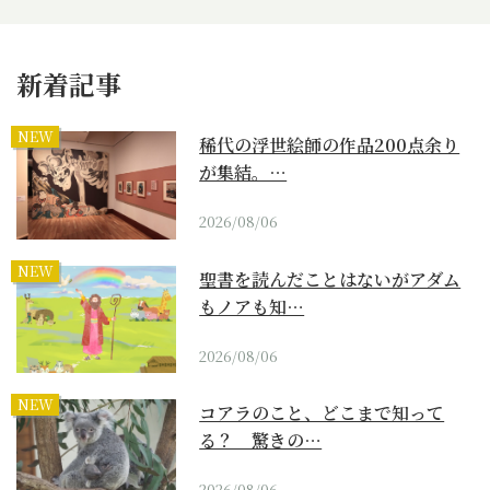
新着記事
NEW
稀代の浮世絵師の作品200点余り
が集結。…
2026/08/06
NEW
聖書を読んだことはないがアダム
もノアも知…
2026/08/06
NEW
コアラのこと、どこまで知って
る？ 驚きの…
2026/08/06