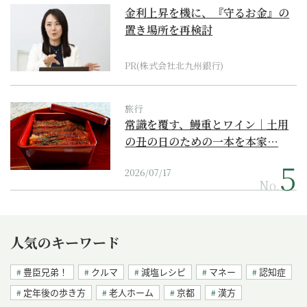
金利上昇を機に、『守るお金』の
置き場所を再検討
PR(株式会社北九州銀行)
旅行
常識を覆す、鰻重とワイン｜土用
の丑の日のための一本を本家…
2026/07/17
No.
人気のキーワード
豊臣兄弟！
クルマ
減塩レシピ
マネー
認知症
定年後の歩き方
老人ホーム
京都
漢方