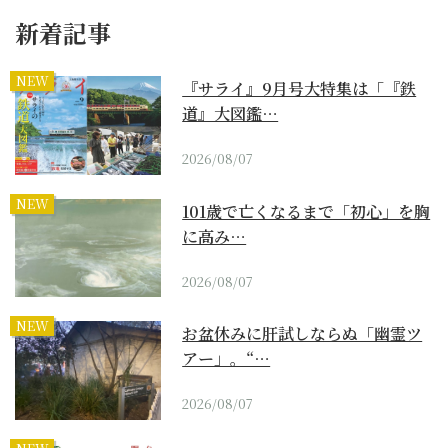
新着記事
NEW
『サライ』9月号大特集は「『鉄
道』大図鑑…
2026/08/07
NEW
101歳で亡くなるまで「初心」を胸
に高み…
2026/08/07
NEW
お盆休みに肝試しならぬ「幽霊ツ
アー」。“…
2026/08/07