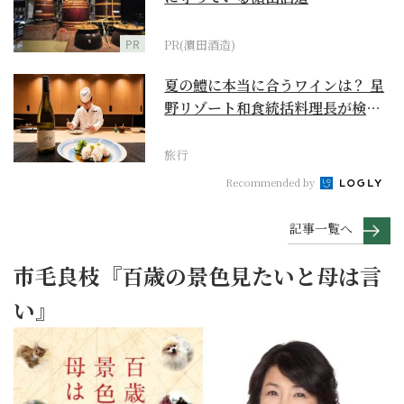
PR
PR(濵田酒造)
夏の鱧に本当に合うワインは？ 星
野リゾート和食統括料理長が検証
【ワイン×和食 至...
旅行
Recommended by
記事一覧へ
市毛良枝『百歳の景色見たいと母は言
い』