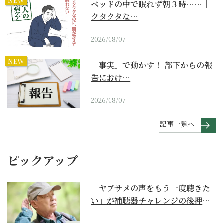
NEW
ベッドの中で眠れず朝３時……｜
クタクタな…
2026/08/07
NEW
「事実」で動かす！ 部下からの報
告におけ…
2026/08/07
記事一覧へ
ピックアップ
「ヤブサメの声をもう一度聴きた
い」が補聴器チャレンジの後押し
に