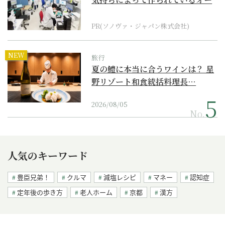
ダーメイド補聴器
PR(ソノヴァ・ジャパン株式会社)
NEW
旅行
夏の鱧に本当に合うワインは？ 星
野リゾート和食統括料理長…
2026/08/05
No.
人気のキーワード
豊臣兄弟！
クルマ
減塩レシピ
マネー
認知症
定年後の歩き方
老人ホーム
京都
漢方