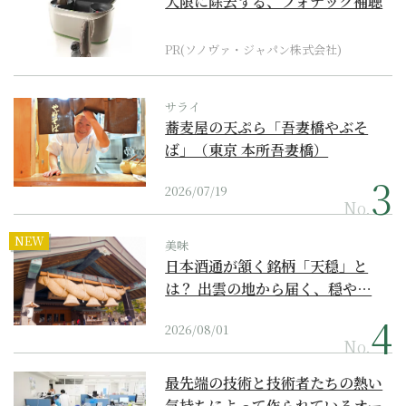
大限に除去する、フォナック補聴
器の最上位モデル
PR(ソノヴァ・ジャパン株式会社)
サライ
蕎麦屋の天ぷら「吾妻橋やぶそ
ば」（東京 本所吾妻橋）
2026/07/19
No.
NEW
美味
日本酒通が頷く銘柄「天穏」と
は？ 出雲の地から届く、穏や…
2026/08/01
No.
最先端の技術と技術者たちの熱い
気持ちによって作られているオー