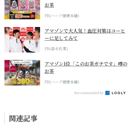
お茶
PR(ハーブ健康本舗)
アマゾンで大人気！血圧対策はコーヒ
ーに足してみて
PR(森永乳業)
アマゾン1位「このお茶ガチです」噂の
お茶
PR(ハーブ健康本舗)
Recommended by
関連記事