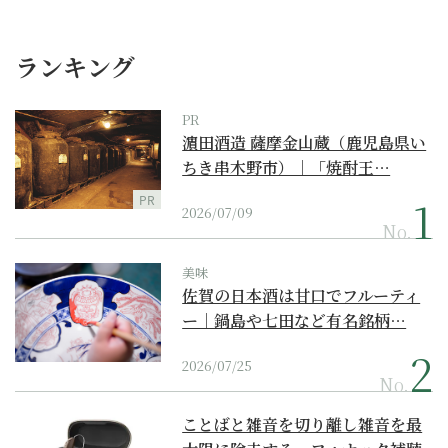
ランキング
PR
濵田酒造 薩摩金山蔵（鹿児島県い
ちき串木野市）｜「焼酎王…
PR
2026/07/09
No.
美味
佐賀の日本酒は甘口でフルーティ
ー｜鍋島や七田など有名銘柄…
2026/07/25
No.
ことばと雑音を切り離し雑音を最