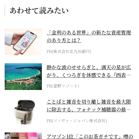
あわせて読みたい
「金利のある世界」の新たな資産管理
のあり方とは？
PR(株式会社北九州銀行)
静かな波のせせらぎと、満天の星が広
がり、くつろぎを体感できる『西表島
ホテル by...
PR(星野リゾート)
ことばと雑音を切り離し雑音を最大限
に除去する、フォナック補聴器の最上
位モデル
PR(ソノヴァ・ジャパン株式会社)
アマゾン1位「このお茶ガチです」噂の