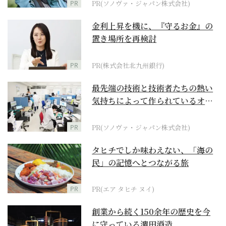
PR
PR(ソノヴァ・ジャパン株式会社)
金利上昇を機に、『守るお金』の
置き場所を再検討
PR
PR(株式会社北九州銀行)
最先端の技術と技術者たちの熱い
気持ちによって作られているオー
ダーメイド補聴器
PR
PR(ソノヴァ・ジャパン株式会社)
タヒチでしか味わえない、「海の
民」の記憶へとつながる旅
PR
PR(エア タヒチ ヌイ)
創業から続く150余年の歴史を今
に守っている濵田酒造