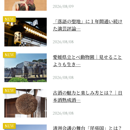
2026/08/09
NEW
「落語の聖地」に１年間通い続け
た演芸評論…
2026/08/08
NEW
愛媛県立とべ動物園｜見せること
よりも生き…
2026/08/08
NEW
古酒の魅力と楽しみ方とは？｜日
本酒熟成酒…
2026/08/08
NEW
清洲会議の舞台「尾張国」とは？