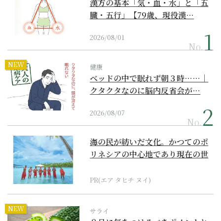
漢方の基本「気・血・水」と「五
臓・五行」【79歳、現役漢…
2026/08/01
No.
NEW
健康
ベッドの中で眠れず朝３時……｜
クタクタなのに脳内反省会が…
2026/08/07
No.
海の民が紡いだ文化。かつてのポ
リネシアの中心地であり現在の世
界遺産からみえてくる...
PR(エア タヒチ ヌイ)
NEW
サライ