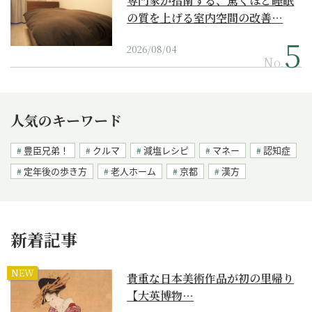
専門家が指南する、驚くほど睡眠
の質を上げる室内空間の改善…
2026/08/04
No.
人気のキーワード
豊臣兄弟！
クルマ
減塩レシピ
マネー
認知症
定年後の歩き方
老人ホーム
京都
漢方
新着記事
NEW
貴重な日本美術作品が初の里帰り
【大英博物…