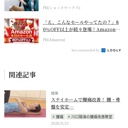
PR(ショットワークス)
「え、こんなセールやってたの？」8
0％OFF以上が続々登場！Amazonの
本気が...
PR(Amazon)
Recommended by
関連記事
健康
ステイホームで腰痛改善！ 腰・骨
盤を安定…
腰痛
川口陽海の腰痛改善教室
2020/5/23