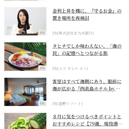
金利上昇を機に、『守るお金』の
置き場所を再検討
PR
PR(株式会社北九州銀行)
タヒチでしか味わえない、「海の
民」の記憶へとつながる旅
PR
PR(エア タヒチ ヌイ)
客室はすべて海側にあり、眼前に
海が広がる『西表島ホテル by 星
野リゾート』
PR
PR(星野リゾート)
８月に気をつけるべきポイントと
おすすめレシピ【79歳、現役漢方