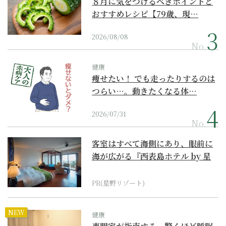
８月に気をつけるべきポイントと
おすすめレシピ【79歳、現…
2026/08/08
No.
健康
痩せたい！ でも走ったりするのは
つらい…。動きたくなる体…
2026/07/31
No.
客室はすべて海側にあり、眼前に
海が広がる『西表島ホテル by 星
野リゾート』
PR(星野リゾート)
NEW
健康