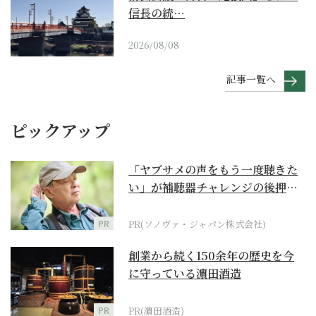
信長の統…
2026/08/08
記事一覧へ
ピックアップ
「ヤブサメの声をもう一度聴きた
い」が補聴器チャレンジの後押し
に
PR
PR(ソノヴァ・ジャパン株式会社)
創業から続く150余年の歴史を今
に守っている濵田酒造
PR
PR(濵田酒造)