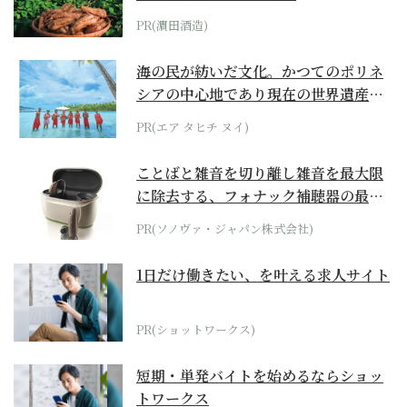
PR(濵田酒造)
海の民が紡いだ文化。かつてのポリネ
シアの中心地であり現在の世界遺産か
らみえてくる...
PR(エア タヒチ ヌイ)
ことばと雑音を切り離し雑音を最大限
に除去する、フォナック補聴器の最上
位モデル
PR(ソノヴァ・ジャパン株式会社)
1日だけ働きたい、を叶える求人サイト
PR(ショットワークス)
短期・単発バイトを始めるならショッ
トワークス