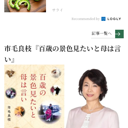
家の季節の養生12...
サライ
Recommended by
記事一覧へ
市毛良枝『百歳の景色見たいと母は言
い』