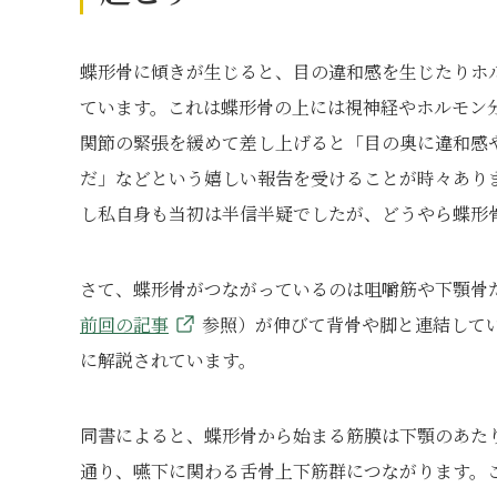
蝶形骨に傾きが生じると、目の違和感を生じたりホ
ています。これは蝶形骨の上には視神経やホルモン
関節の緊張を緩めて差し上げると「目の奥に違和感
だ」などという嬉しい報告を受けることが時々あり
し私自身も当初は半信半疑でしたが、どうやら蝶形
さて、蝶形骨がつながっているのは咀嚼筋や下顎骨
前回の記事
参照）が伸びて背骨や脚と連結して
に解説されています。
同書によると、蝶形骨から始まる筋膜は下顎のあた
通り、嚥下に関わる舌骨上下筋群につながります。