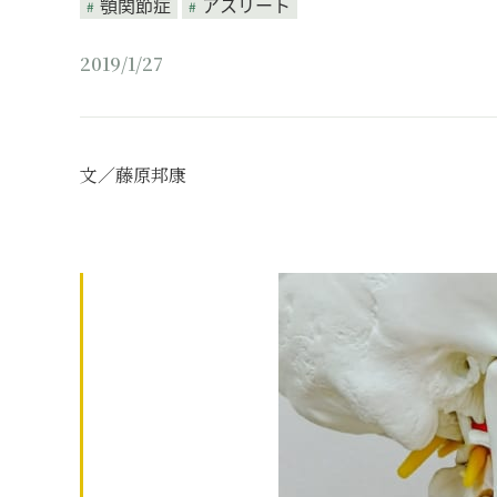
顎関節症
アスリート
2019/1/27
文／藤原邦康