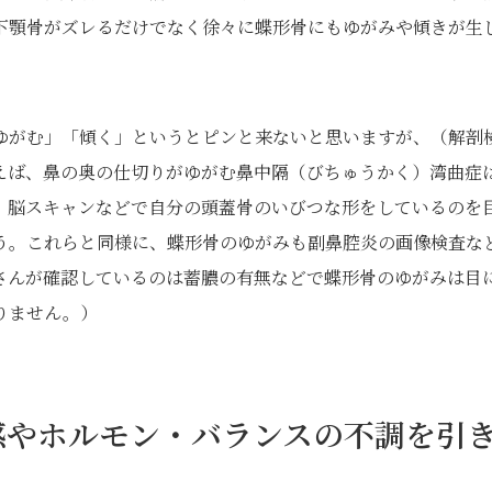
下顎骨がズレるだけでなく徐々に蝶形骨にもゆがみや傾きが生
ゆがむ」「傾く」というとピンと来ないと思いますが、（解剖
えば、鼻の奥の仕切りがゆがむ鼻中隔（びちゅうかく）湾曲症
、脳スキャンなどで自分の頭蓋骨のいびつな形をしているのを
う。これらと同様に、蝶形骨のゆがみも副鼻腔炎の画像検査な
さんが確認しているのは蓄膿の有無などで蝶形骨のゆがみは目
りません。）
感やホルモン・バランスの不調を引