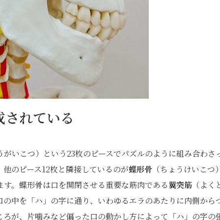
成されている
うがいこつ）という23枚のピースでパズルのように組み合わさ
他のピース12枚と隣接しているのが
蝶形骨
（ちょうけいこつ
ます。蝶形骨は口を開閉させる重要な筋肉である
翼突筋
（よく
口の中を「ハ」の字に通り、いわゆるエラのあたりに内側から
ころが、片噛みなど偏った口の動かし方によって「ハ」の字の