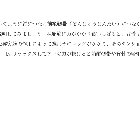
トのように縦につなぐ
前縦靭帯
（ぜんじゅうじんたい）につな
説明してみましょう。咀嚼筋に力がかかり食いしばると、背骨
た翼突筋の作用によって蝶形骨にロックがかかり、そのテンシ
、口がリラックスしてアゴの力が抜けると前縦靭帯や背骨の緊