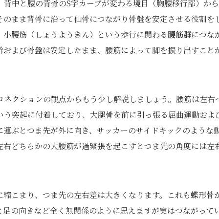
、背中と腰の背骨のS字カーブが変わる境目（胸腰移行部）か
そのまま背骨に沿って仙骨につながり骨盤を安定させる役割を
、小腰筋（しょうようきん）という歩行に関わる
腰筋群
につな
幹および骨盤は安定したまま、腰筋によって脚を振り出すこと
コネクションの観点からもう少し解説しましょう。腰筋は左右
いう突起に付着しており、大腿骨を前に引っ張る屈曲運動およ
に運ぶとつま先が外に向き、サッカーのサイドキックのような
左右どちらかの大腰筋が過緊張を起こすとつま先の角度には左
に縮こまり、つま先の左右差は大きくなります。これも蝶形骨
と足の向きなど全く無関係のように思えますが実はつながって