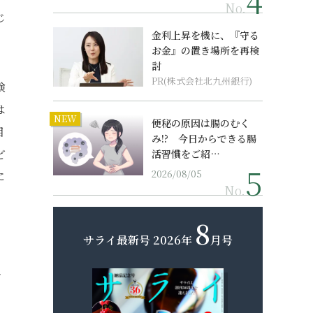
No.
じ
金利上昇を機に、『守る
お金』の置き場所を再検
討
PR(株式会社北九州銀行)
検
は
NEW
便秘の原因は腸のむく
目
み!? 今日からできる腸
ど
活習慣をご紹…
2026/08/05
に
No.
8
サライ最新号
2026年
月号
き