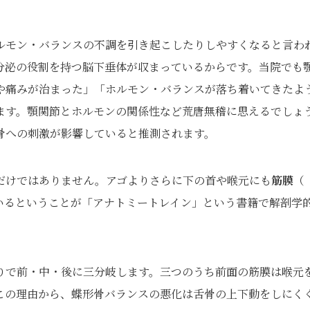
ルモン・バランスの不調を引き起こしたりしやすくなると言わ
分泌の役割を持つ脳下垂体が収まっているからです。当院でも
や痛みが治まった」「ホルモン・バランスが落ち着いてきたよ
ます。顎関節とホルモンの関係性など荒唐無稽に思えるでしょ
骨への刺激が影響していると推測されます。
だけではありません。アゴよりさらに下の首や喉元にも
筋膜
（
いるということが「アナトミートレイン」という書籍で解剖学
りで前・中・後に三分岐します。三つのうち前面の筋膜は喉元
この理由から、蝶形骨バランスの悪化は舌骨の上下動をしにく