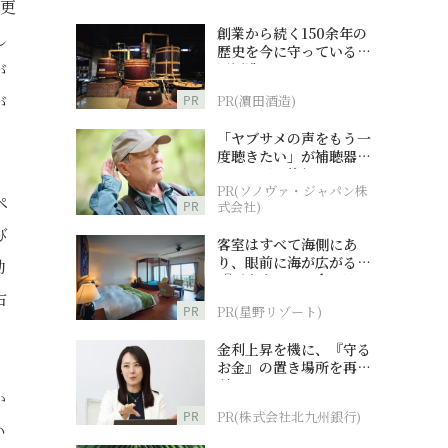
ら更
創業から続く150余年の
し
歴史を今に守っている濵
が
田酒造
が
PR
PR(濵田酒造)
「ヤブサメの声をもう一
度聴きたい」が補聴器チ
ャレンジの後押しに
PR(ソノヴァ・ジャパン株
ペ
PR
式会社)
び
客室はすべて海側にあ
り、眼前に海が広がる
動
『西表島ホテル by 星野
右
リゾート』
PR
PR(星野リゾート)
金利上昇を機に、『守る
お金』の置き場所を再検
討
か
PR
PR(株式会社北九州銀行)
い