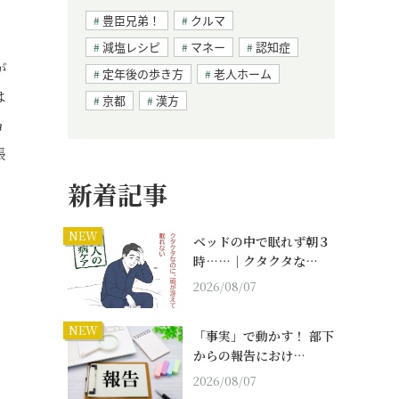
豊臣兄弟！
クルマ
減塩レシピ
マネー
認知症
が
定年後の歩き方
老人ホーム
は
京都
漢方
ョ
張
新着記事
NEW
ベッドの中で眠れず朝３
時……｜クタクタな…
2026/08/07
NEW
「事実」で動かす！ 部下
からの報告におけ…
2026/08/07