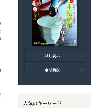
れ
顎
う
う
試し読み
定期購読
的
を
く
人気のキーワード