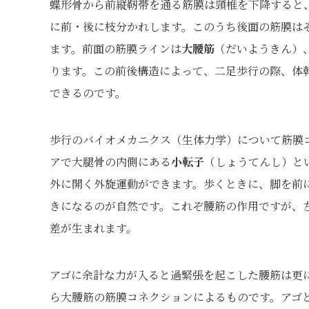
蝶形骨から前縦靭帯を通る筋膜は頸椎を下降すると
に前・後に枝分かれします。このうち後面の筋膜は
ます。前面の筋膜ラインは
大腰筋
（だいようきん）
ります。この前後構造によって、二足歩行の際、体
できるのです。
歩行のバイオメカニクス（生体力学）について筋膜
アで大腿骨の内側にある
小転子
（しょうてんし）と
外に開く外旋運動ができます。歩くときに、脚を前
きになるのが自然です。これぞ腰筋の作用ですが、
差が生まれます。
アゴに余計な力が入ると過緊張を起こした腰筋は更
ら大腰筋の筋膜コネクションによるものです。アゴ