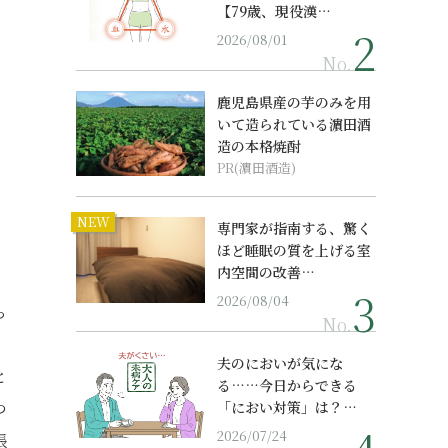
【79歳、現役漢…
2026/08/01
No.
鹿児島県産の芋のみを用
いて造られている濵田酒
造の本格焼酎
PR(濵田酒造)
NEW
専門家が指南する、驚く
ほど睡眠の質を上げる室
内空間の改善…
2026/08/04
っ
No.
）
夫のにおいが気にな
と
る……今日からできる
つ
「におい対策」は？…
2026/07/24
張