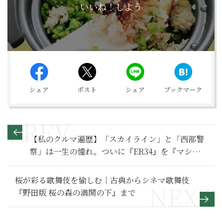
いいね！しよう
シェア
ポスト
シェア
ブックマーク
【私のクルマ遍歴】「スカイライン」と「西部警
察」は一生の憧れ。ついに『ER34』を『マシン
RS』風の赤黒ツートンカラーに再塗装！（後編）
桜が彩る歌舞伎を愉しむ｜古典からシネマ歌舞伎
『野田版 桜の森の満開の下』まで