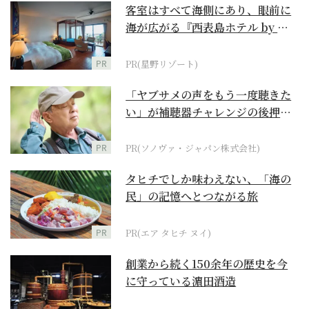
客室はすべて海側にあり、眼前に
海が広がる『西表島ホテル by 星
野リゾート』
PR
PR(星野リゾート)
「ヤブサメの声をもう一度聴きた
い」が補聴器チャレンジの後押し
に
PR
PR(ソノヴァ・ジャパン株式会社)
タヒチでしか味わえない、「海の
民」の記憶へとつながる旅
PR
PR(エア タヒチ ヌイ)
創業から続く150余年の歴史を今
に守っている濵田酒造