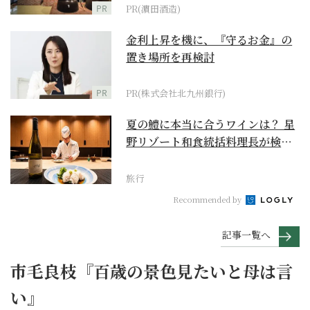
PR
PR(濵田酒造)
金利上昇を機に、『守るお金』の
置き場所を再検討
PR
PR(株式会社北九州銀行)
夏の鱧に本当に合うワインは？ 星
野リゾート和食統括料理長が検証
【ワイン×和食 至...
旅行
Recommended by
記事一覧へ
市毛良枝『百歳の景色見たいと母は言
い』