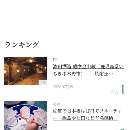
ランキング
PR
濵田酒造 薩摩金山蔵（鹿児島県い
ちき串木野市）｜「焼酎王…
PR
2026/07/09
No.
美味
佐賀の日本酒は甘口でフルーティ
ー｜鍋島や七田など有名銘柄…