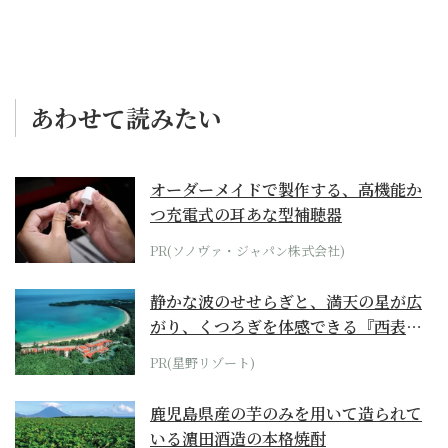
あわせて読みたい
オーダーメイドで製作する、高機能か
つ充電式の耳あな型補聴器
PR(ソノヴァ・ジャパン株式会社)
静かな波のせせらぎと、満天の星が広
がり、くつろぎを体感できる『西表島
ホテル by...
PR(星野リゾート)
鹿児島県産の芋のみを用いて造られて
いる濵田酒造の本格焼酎