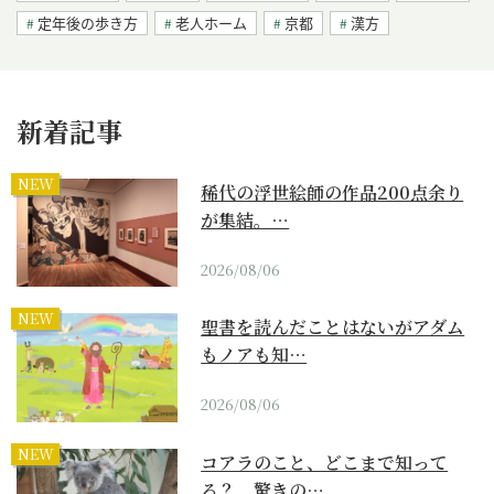
定年後の歩き方
老人ホーム
京都
漢方
新着記事
NEW
稀代の浮世絵師の作品200点余り
が集結。…
2026/08/06
NEW
聖書を読んだことはないがアダム
もノアも知…
2026/08/06
NEW
コアラのこと、どこまで知って
る？ 驚きの…