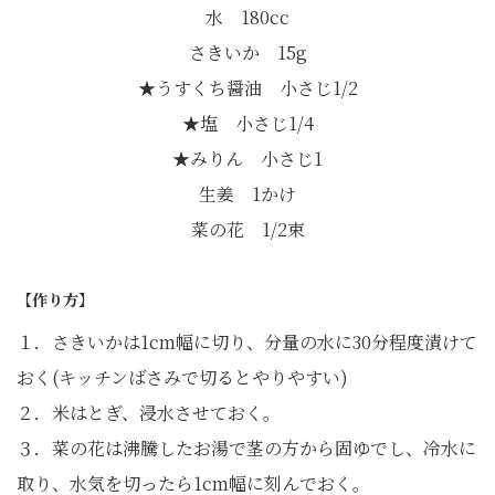
水 180cc
さきいか 15g
★うすくち醤油 小さじ1/2
★塩 小さじ1/4
★みりん 小さじ1
生姜 1かけ
菜の花 1/2束
【作り方】
１．さきいかは1cm幅に切り、分量の水に30分程度漬けて
おく(キッチンばさみで切るとやりやすい)
２．米はとぎ、浸水させておく。
３．菜の花は沸騰したお湯で茎の方から固ゆでし、冷水に
取り、水気を切ったら1cm幅に刻んでおく。