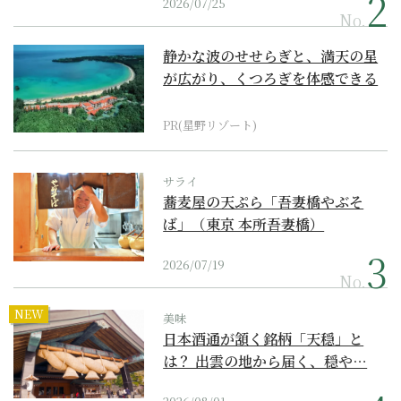
2026/07/25
No.
静かな波のせせらぎと、満天の星
が広がり、くつろぎを体感できる
『西表島ホテル by...
PR(星野リゾート)
サライ
蕎麦屋の天ぷら「吾妻橋やぶそ
ば」（東京 本所吾妻橋）
2026/07/19
No.
NEW
美味
日本酒通が頷く銘柄「天穏」と
は？ 出雲の地から届く、穏や…