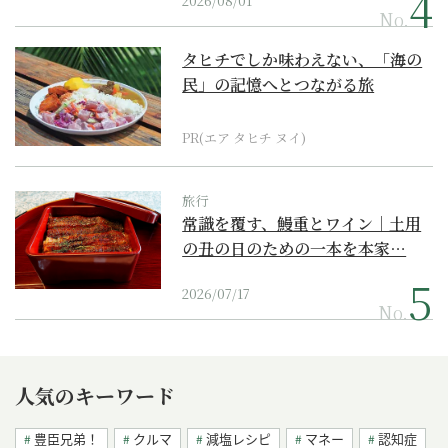
2026/08/01
No.
タヒチでしか味わえない、「海の
民」の記憶へとつながる旅
PR(エア タヒチ ヌイ)
旅行
常識を覆す、鰻重とワイン｜土用
の丑の日のための一本を本家…
2026/07/17
No.
人気のキーワード
豊臣兄弟！
クルマ
減塩レシピ
マネー
認知症