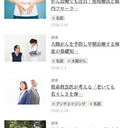
がん治療でも注目！免疫療法と腸
内フローラ…
名医
2018/3/10
健康
大腸がんを予防し早期治療する検
査の基礎知…
名医
大腸がん
2018/2/3
健康
救命救急医が考える「老いても
若々しさを保…
アンチエイジング
名医
2018/1/24
健康