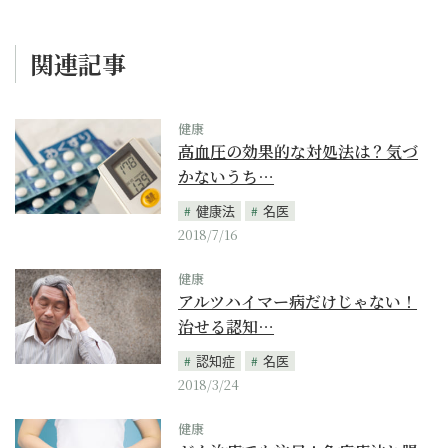
関連記事
健康
高血圧の効果的な対処法は？気づ
かないうち…
健康法
名医
2018/7/16
健康
アルツハイマー病だけじゃない！
治せる認知…
認知症
名医
2018/3/24
健康