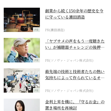
創業から続く150余年の歴史を今
に守っている濵田酒造
PR
PR(濵田酒造)
「ヤブサメの声をもう一度聴きた
い」が補聴器チャレンジの後押し
に
PR
PR(ソノヴァ・ジャパン株式会社)
最先端の技術と技術者たちの熱い
気持ちによって作られているオー
ダーメイド補聴器
PR
PR(ソノヴァ・ジャパン株式会社)
金利上昇を機に、『守るお金』の
置き場所を再検討