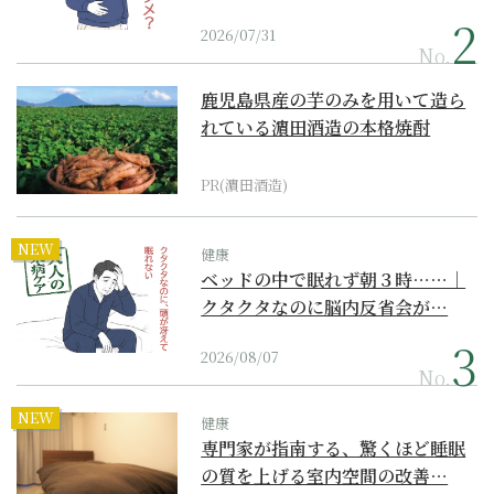
2026/07/31
No.
鹿児島県産の芋のみを用いて造ら
れている濵田酒造の本格焼酎
PR(濵田酒造)
NEW
健康
ベッドの中で眠れず朝３時……｜
クタクタなのに脳内反省会が…
2026/08/07
No.
NEW
健康
専門家が指南する、驚くほど睡眠
の質を上げる室内空間の改善…