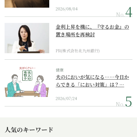
2026/08/04
No.
金利上昇を機に、『守るお金』の
置き場所を再検討
PR(株式会社北九州銀行)
健康
夫のにおいが気になる……今日か
らできる「におい対策」は？…
2026/07/24
No.
人気のキーワード