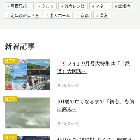
豊臣兄弟！
クルマ
減塩レシピ
マネー
認知症
定年後の歩き方
老人ホーム
京都
漢方
新着記事
NEW
『サライ』9月号大特集は「『鉄
道』大図鑑…
2026/08/07
NEW
101歳で亡くなるまで「初心」を胸
に高み…
2026/08/07
NEW
お盆休みに肝試しならぬ「幽霊ツ