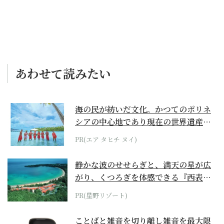
あわせて読みたい
海の民が紡いだ文化。かつてのポリネ
シアの中心地であり現在の世界遺産か
らみえてくる...
PR(エア タヒチ ヌイ)
静かな波のせせらぎと、満天の星が広
がり、くつろぎを体感できる『西表島
ホテル by...
PR(星野リゾート)
ことばと雑音を切り離し雑音を最大限