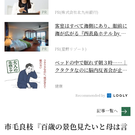
PR
PR(株式会社北九州銀行)
客室はすべて海側にあり、眼前に
海が広がる『西表島ホテル by 星
野リゾート』
PR
PR(星野リゾート)
ベッドの中で眠れず朝３時……｜
クタクタなのに脳内反省会が止ま
らない【大人の未病ケ...
健康
Recommended by
記事一覧へ
市毛良枝『百歳の景色見たいと母は言