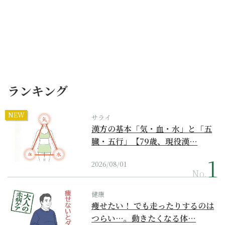
ランキング
NEW
サライ
漢方の基本「気・血・水」と「五
臓・五行」【79歳、現役漢…
2026/08/01
No.
健康
痩せたい！ でも走ったりするのは
つらい…。動きたくなる体…