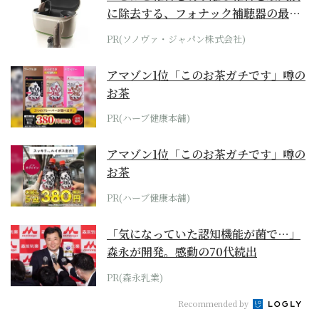
に除去する、フォナック補聴器の最上
位モデル
PR(ソノヴァ・ジャパン株式会社)
アマゾン1位「このお茶ガチです」噂の
お茶
PR(ハーブ健康本舗)
アマゾン1位「このお茶ガチです」噂の
お茶
PR(ハーブ健康本舗)
「気になっていた認知機能が菌で…」
森永が開発。感動の70代続出
PR(森永乳業)
Recommended by