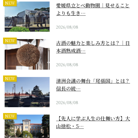
NEW
愛媛県立とべ動物園｜見せること
よりも生き…
2026/08/08
NEW
古酒の魅力と楽しみ方とは？｜日
本酒熟成酒…
2026/08/08
NEW
清洲会議の舞台「尾張国」とは？
信長の統…
2026/08/08
NEW
【先人に学ぶ人生の仕舞い方】大
山捨松・5…