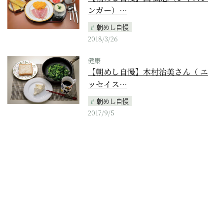
ンガー）…
朝めし自慢
2018/3/26
健康
【朝めし自慢】木村治美さん（ エ
ッセイス…
朝めし自慢
2017/9/5