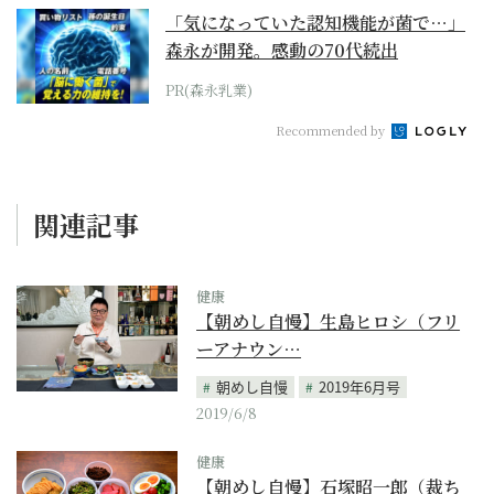
「気になっていた認知機能が菌で…」
森永が開発。感動の70代続出
PR(森永乳業)
Recommended by
関連記事
健康
【朝めし自慢】生島ヒロシ（フリ
ーアナウン…
朝めし自慢
2019年6月号
2019/6/8
健康
【朝めし自慢】石塚昭一郎（裁ち