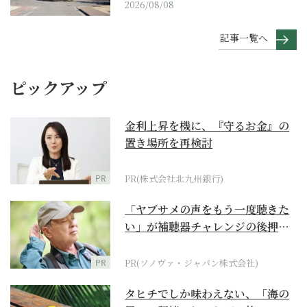
2026/08/08
記事一覧へ
ピックアップ
金利上昇を機に、『守るお金』の
置き場所を再検討
PR
PR(株式会社北九州銀行)
「ヤブサメの声をもう一度聴きた
い」が補聴器チャレンジの後押し
に
PR
PR(ソノヴァ・ジャパン株式会社)
タヒチでしか味わえない、「海の