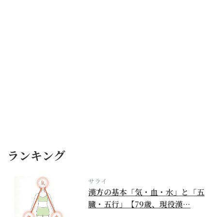
ランキング
サライ
漢方の基本「気・血・水」と「五
臓・五行」【79歳、現役漢…