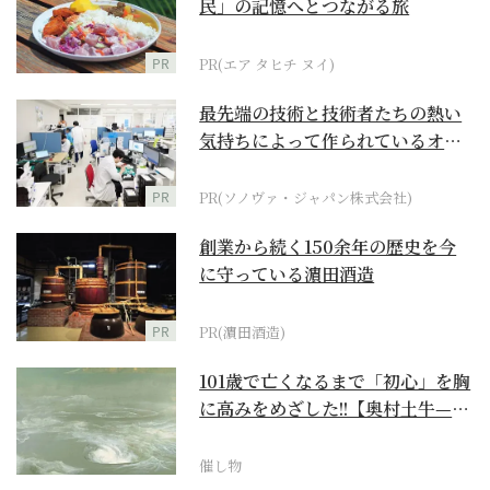
民」の記憶へとつながる旅
PR
PR(エア タヒチ ヌイ)
最先端の技術と技術者たちの熱い
気持ちによって作られているオー
ダーメイド補聴器
PR
PR(ソノヴァ・ジャパン株式会社)
創業から続く150余年の歴史を今
に守っている濵田酒造
PR
PR(濵田酒造)
101歳で亡くなるまで「初心」を胸
に高みをめざした!!【奥村土牛—名
作でたどる1...
催し物