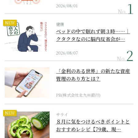
2026/08/01
No.
NEW
健康
ベッドの中で眠れず朝３時……｜
クタクタなのに脳内反省会が…
2026/08/07
No.
「金利のある世界」の新たな資産
管理のあり方とは？
PR(株式会社北九州銀行)
NEW
サライ
８月に気をつけるべきポイントと
おすすめレシピ【79歳、現…