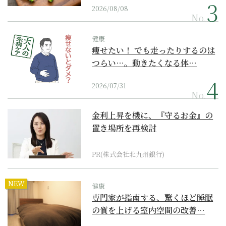
2026/08/08
No.
健康
痩せたい！ でも走ったりするのは
つらい…。動きたくなる体…
2026/07/31
No.
金利上昇を機に、『守るお金』の
置き場所を再検討
PR(株式会社北九州銀行)
NEW
健康
専門家が指南する、驚くほど睡眠
の質を上げる室内空間の改善…