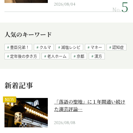
2026/08/04
No.
人気のキーワード
豊臣兄弟！
クルマ
減塩レシピ
マネー
認知症
定年後の歩き方
老人ホーム
京都
漢方
新着記事
NEW
「落語の聖地」に１年間通い続け
た演芸評論…
2026/08/08