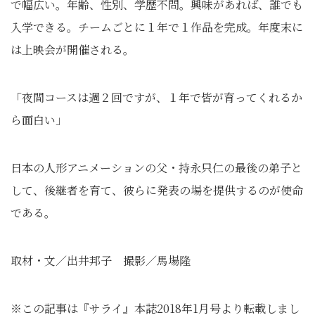
で幅広い。年齢、性別、学歴不問。興味があれば、誰でも
入学できる。チームごとに１年で１作品を完成。年度末に
は上映会が開催される。
「夜間コースは週２回ですが、１年で皆が育ってくれるか
ら面白い」
日本の人形アニメーションの父・持永只仁の最後の弟子と
して、後継者を育て、彼らに発表の場を提供するのが使命
である。
取材・文／出井邦子 撮影／馬場隆
※この記事は『サライ』本誌2018年1月号より転載しまし