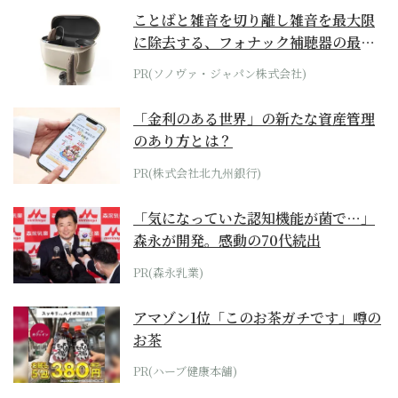
ことばと雑音を切り離し雑音を最大限
に除去する、フォナック補聴器の最上
位モデル
PR(ソノヴァ・ジャパン株式会社)
「金利のある世界」の新たな資産管理
のあり方とは？
PR(株式会社北九州銀行)
「気になっていた認知機能が菌で…」
森永が開発。感動の70代続出
PR(森永乳業)
アマゾン1位「このお茶ガチです」噂の
お茶
PR(ハーブ健康本舗)