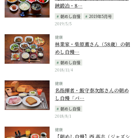
鋏鍛冶・8…
朝めし自慢
2019年5月号
2019/5/5
健康
林業家・柴原薫さん（58歳）の朝
めし自慢…
朝めし自慢
2018/11/4
健康
名指揮者・飯守泰次郎さんの朝め
し自慢「パ…
朝めし自慢
2018/8/1
健康
【朝めし自慢】西 高志（ジャズシ