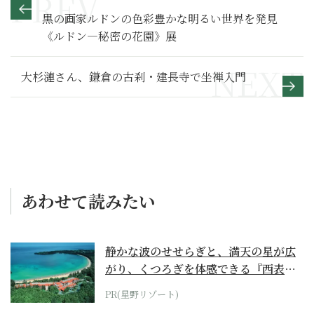
黒の画家ルドンの色彩豊かな明るい世界を発見
《ルドン―秘密の花園》展
大杉漣さん、鎌倉の古刹・建長寺で坐禅入門
あわせて読みたい
静かな波のせせらぎと、満天の星が広
がり、くつろぎを体感できる『西表島
ホテル by...
PR(星野リゾート)