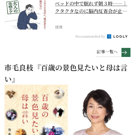
ベッドの中で眠れず朝３時……｜
クタクタなのに脳内反省会が止ま
らない【大人の未病ケ...
健康
Recommended by
記事一覧へ
市毛良枝『百歳の景色見たいと母は言
い』