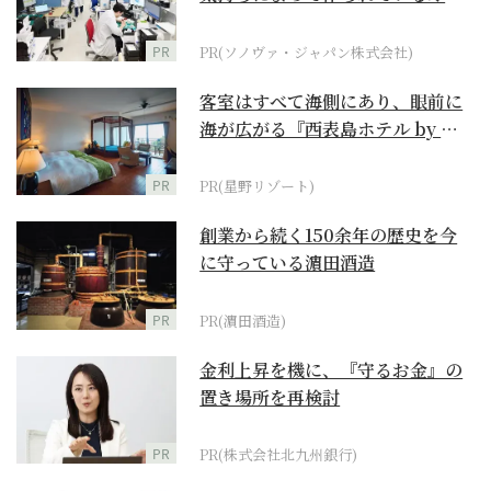
ダーメイド補聴器
PR
PR(ソノヴァ・ジャパン株式会社)
客室はすべて海側にあり、眼前に
海が広がる『西表島ホテル by 星
野リゾート』
PR
PR(星野リゾート)
創業から続く150余年の歴史を今
に守っている濵田酒造
PR
PR(濵田酒造)
金利上昇を機に、『守るお金』の
置き場所を再検討
PR
PR(株式会社北九州銀行)