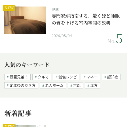
NEW
健康
専門家が指南する、驚くほど睡眠
の質を上げる室内空間の改善…
2026/08/04
No.
人気のキーワード
豊臣兄弟！
クルマ
減塩レシピ
マネー
認知症
定年後の歩き方
老人ホーム
京都
漢方
新着記事
NEW