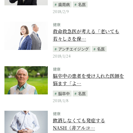
歯周病
名医
2018/2/9
健康
救命救急医が考える「老いても
若々しさを保…
アンチエイジング
名医
2018/1/24
健康
脳卒中の患者を受け入れた医師を
悩ます「よ…
脳卒中
名医
2018/1/8
健康
飲酒しなくても発症する
NASH（非アルコ…