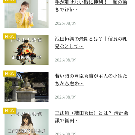
手が離せない時に便利！ 頭の動
きでiPh…
2026/08/09
NEW
池田恒興の最期とは？｜信長の乳
兄弟として…
2026/08/09
NEW
若い頃の豊臣秀吉が主人の小姓た
ちから虐め…
2026/08/09
NEW
三法師（織田秀信）とは？ 清洲会
議で織田…
2026/08/09