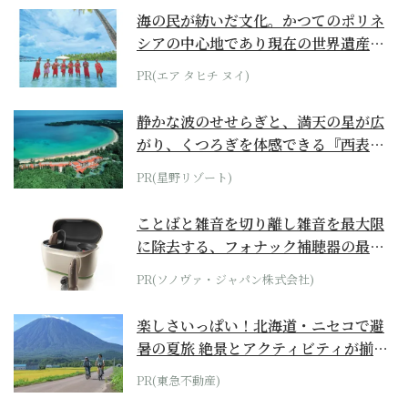
海の民が紡いだ文化。かつてのポリネ
シアの中心地であり現在の世界遺産か
らみえてくる...
PR(エア タヒチ ヌイ)
静かな波のせせらぎと、満天の星が広
がり、くつろぎを体感できる『西表島
ホテル by...
PR(星野リゾート)
ことばと雑音を切り離し雑音を最大限
に除去する、フォナック補聴器の最上
位モデル
PR(ソノヴァ・ジャパン株式会社)
楽しさいっぱい！北海道・ニセコで避
暑の夏旅 絶景とアクティビティが揃う
「ニセコ東...
PR(東急不動産)