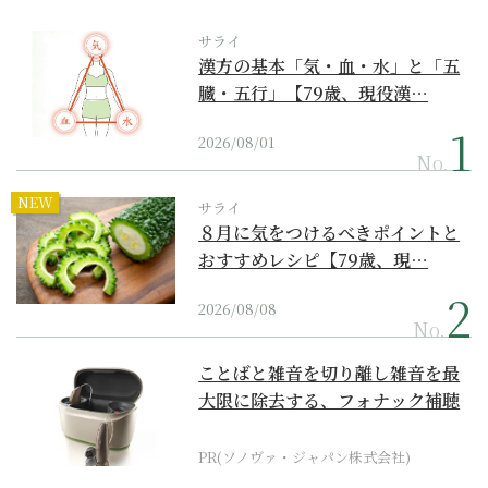
サライ
漢方の基本「気・血・水」と「五
臓・五行」【79歳、現役漢…
2026/08/01
No.
NEW
サライ
８月に気をつけるべきポイントと
おすすめレシピ【79歳、現…
2026/08/08
No.
ことばと雑音を切り離し雑音を最
大限に除去する、フォナック補聴
器の最上位モデル
PR(ソノヴァ・ジャパン株式会社)