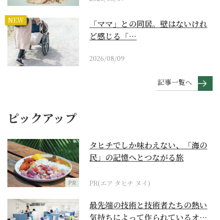
NEW
「ママ」との同居。壁はないけれ
ど感じる「…
2026/08/09
記事一覧へ
ピックアップ
タヒチでしか味わえない、「海の
民」の記憶へとつながる旅
PR
PR(エア タヒチ ヌイ)
最先端の技術と技術者たちの熱い
気持ちによって作られているオー