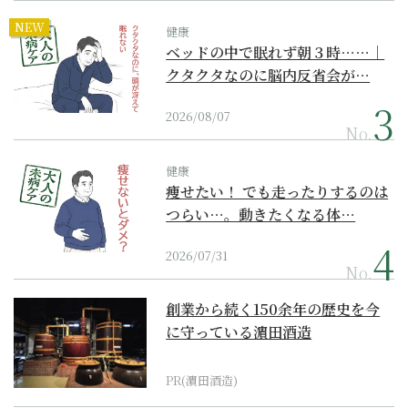
NEW
健康
ベッドの中で眠れず朝３時……｜
クタクタなのに脳内反省会が…
2026/08/07
No.
健康
痩せたい！ でも走ったりするのは
つらい…。動きたくなる体…
2026/07/31
No.
創業から続く150余年の歴史を今
に守っている濵田酒造
PR(濵田酒造)