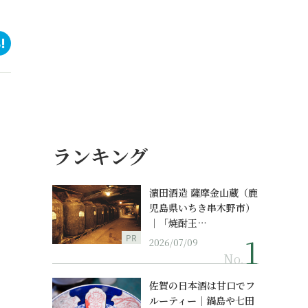
ランキング
濵田酒造 薩摩金山蔵（鹿
児島県いちき串木野市）
｜「焼酎王…
PR
2026/07/09
No.
佐賀の日本酒は甘口でフ
ルーティー｜鍋島や七田