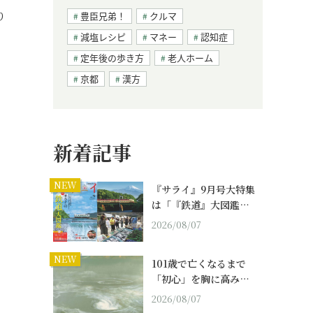
り
豊臣兄弟！
クルマ
減塩レシピ
マネー
認知症
定年後の歩き方
老人ホーム
京都
漢方
新着記事
NEW
『サライ』9月号大特集
は「『鉄道』大図鑑…
2026/08/07
NEW
101歳で亡くなるまで
「初心」を胸に高み…
2026/08/07