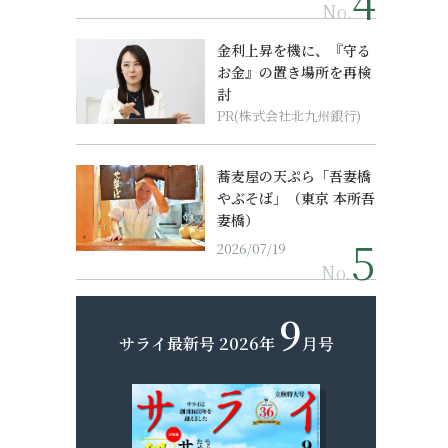
No.
金利上昇を機に、『守る
お金』の置き場所を再検
討
PR(株式会社北九州銀行)
蕎麦屋の天ぷら「吾妻橋
やぶそば」（東京 本所吾
妻橋）
2026/07/19
No.
9
サライ最新号
2026年
月号