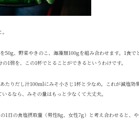
と。
50g、野菜やきのこ、海藻類100gを組み合わせます。1食で
分の1弱を、この1杯でとることができるというわけです。
あたりだし汁100mlにみそ小さじ1杯と少なめ。これが減塩効
ているなら、みその量はもっと少なくて大丈夫。
人の1日の食塩摂取量（男性8g、女性7g）と考え合わせると、