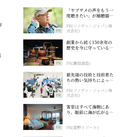
「ヤブサメの声をもう一
度聴きたい」が補聴器チ
ャレンジの後押しに
作
PR(ソノヴァ・ジャパン株
PR
式会社)
創業から続く150余年の
歴史を今に守っている濵
田酒造
皿
PR
PR(濵田酒造)
最先端の技術と技術者た
ちの熱い気持ちによって
作られているオーダーメ
PR(ソノヴァ・ジャパン株
イド補聴器
PR
式会社)
客室はすべて海側にあ
り、眼前に海が広がる
『西表島ホテル by 星野
リゾート』
PR
PR(星野リゾート)