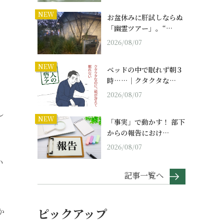
NEW
お盆休みに肝試しならぬ
「幽霊ツアー」。“…
2026/08/07
NEW
ベッドの中で眠れず朝３
時……｜クタクタな…
2026/08/07
し
NEW
「事実」で動かす！ 部下
からの報告におけ…
2026/08/07
い
記事一覧へ
ピックアップ
か