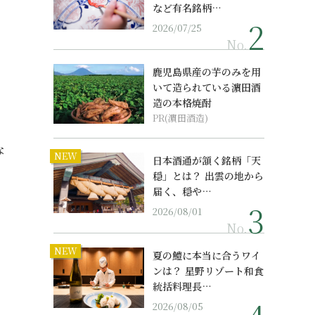
など有名銘柄…
2026/07/25
No.
鹿児島県産の芋のみを用
いて造られている濵田酒
造の本格焼酎
PR(濵田酒造)
な
NEW
日本酒通が頷く銘柄「天
穏」とは？ 出雲の地から
届く、穏や…
2026/08/01
No.
NEW
夏の鱧に本当に合うワイ
ンは？ 星野リゾート和食
統括料理長…
2026/08/05