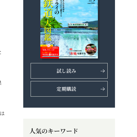
と
試し読み
果
定期購読
やは
人気のキーワード