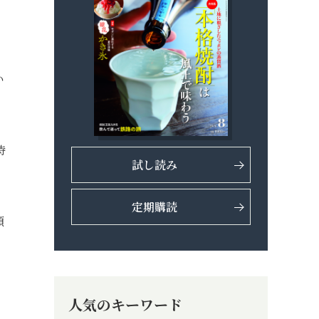
い
特
試し読み
定期購読
頭
人気のキーワード