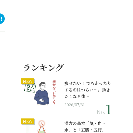
ランキング
NEW
痩せたい！ でも走ったり
するのはつらい…。動き
たくなる体…
2026/07/31
No.
NEW
漢方の基本「気・血・
水」と「五臓・五行」