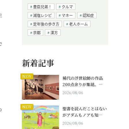
豊臣兄弟！
クルマ
主
減塩レシピ
マネー
認知症
定年後の歩き方
老人ホーム
京都
漢方
で
新着記事
NEW
稀代の浮世絵師の作品
200点余りが集結。…
2026/08/06
NEW
聖書を読んだことはない
の
がアダムもノアも知…
2026/08/06