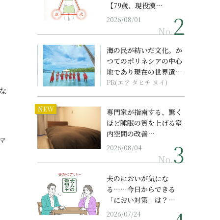
【79歳、現役漢…
2026/08/01
No.
海の民が紡いだ文化。か
つてのポリネシアの中心
地であり現在の世界遺産
からみえてくる...
PR(エア タヒチ ヌイ)
な
NEW
専門家が指南する、驚く
ほど睡眠の質を上げる室
内空間の改善…
マ
2026/08/04
No.
夫のにおいが気にな
る……今日からできる
「におい対策」は？…
2026/07/24