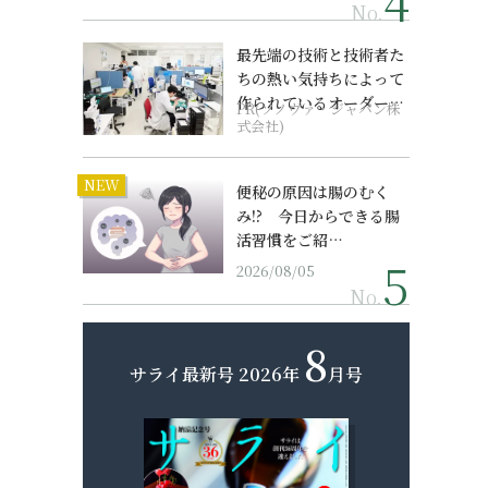
No.
最先端の技術と技術者た
ちの熱い気持ちによって
作られているオーダーメ
PR(ソノヴァ・ジャパン株
イド補聴器
式会社)
NEW
便秘の原因は腸のむく
み!? 今日からできる腸
活習慣をご紹…
2026/08/05
No.
8
サライ最新号
2026年
月号