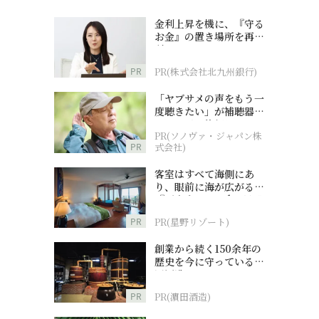
金利上昇を機に、『守る
お金』の置き場所を再検
討
PR
PR(株式会社北九州銀行)
「ヤブサメの声をもう一
度聴きたい」が補聴器チ
ャレンジの後押しに
PR(ソノヴァ・ジャパン株
PR
式会社)
客室はすべて海側にあ
り、眼前に海が広がる
『西表島ホテル by 星野
リゾート』
PR
PR(星野リゾート)
創業から続く150余年の
歴史を今に守っている濵
田酒造
PR
PR(濵田酒造)