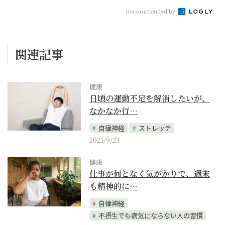
Recommended by
関連記事
健康
日頃の運動不足を解消したいが、
なかなか行…
自律神経
ストレッチ
2021/9/23
健康
仕事が何となく気がかりで、週末
も精神的に…
自律神経
不摂生でも病気にならない人の習慣