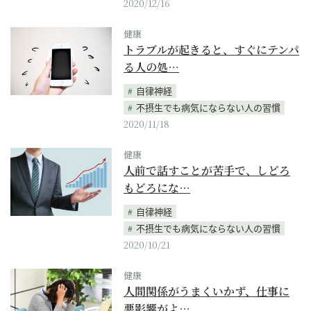
2020/12/16
健康
トラブルが起きると、すぐにテンパ
る人の処…
自律神経
不摂生でも病気にならない人の習慣
2020/11/18
健康
人前で話すことが苦手で、しどろ
もどろにな…
自律神経
不摂生でも病気にならない人の習慣
2020/10/21
健康
人間関係がうまくいかず、仕事に
悪影響がよ…