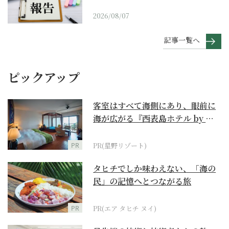
2026/08/07
記事一覧へ
ピックアップ
客室はすべて海側にあり、眼前に
海が広がる『西表島ホテル by 星
野リゾート』
PR
PR(星野リゾート)
タヒチでしか味わえない、「海の
民」の記憶へとつながる旅
PR
PR(エア タヒチ ヌイ)