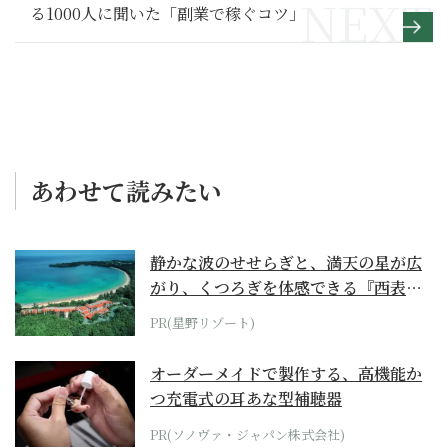
る1000人に聞いた「副業で稼ぐコツ」
あわせて読みたい
静かな波のせせらぎと、満天の星が広
がり、くつろぎを体感できる『西表島
ホテル by...
PR(星野リゾート)
オーダーメイドで製作する、高機能か
つ充電式の耳あな型補聴器
PR(ソノヴァ・ジャパン株式会社)