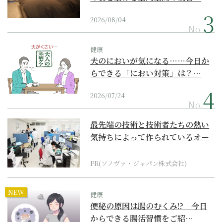
2026/08/04
No.
健康
夫のにおいが気になる……今日か
らできる「におい対策」は？…
2026/07/24
No.
最先端の技術と技術者たちの熱い
気持ちによって作られているオー
ダーメイド補聴器
PR(ソノヴァ・ジャパン株式会社)
NEW
健康
便秘の原因は腸のむくみ!? 今日
からできる腸活習慣をご紹…