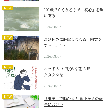
NEW
101歳で亡くなるまで「初心」を胸
に高み…
2026/08/07
NEW
お盆休みに肝試しならぬ「幽霊ツ
アー」。“…
2026/08/07
NEW
ベッドの中で眠れず朝３時……｜
クタクタな…
2026/08/07
NEW
「事実」で動かす！ 部下からの報
告におけ…