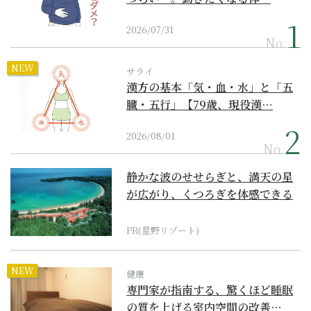
2026/07/31
No.
NEW
サライ
漢方の基本「気・血・水」と「五
臓・五行」【79歳、現役漢…
2026/08/01
No.
静かな波のせせらぎと、満天の星
が広がり、くつろぎを体感できる
『西表島ホテル by...
PR(星野リゾート)
NEW
健康
専門家が指南する、驚くほど睡眠
の質を上げる室内空間の改善…