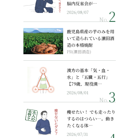
脳内反省会が…
2026/08/07
No.
鹿児島県産の芋のみを用
いて造られている濵田酒
造の本格焼酎
PR(濵田酒造)
漢方の基本「気・血・
水」と「五臓・五行」
【79歳、現役漢…
2026/08/01
No.
痩せたい！ でも走ったり
するのはつらい…。動き
たくなる体…
2026/07/31