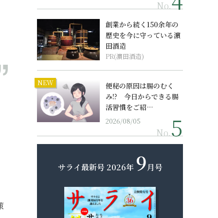
No.
創業から続く150余年の
歴史を今に守っている濵
田酒造
PR(濵田酒造)
NEW
便秘の原因は腸のむく
み!? 今日からできる腸
活習慣をご紹…
2026/08/05
No.
9
う
サライ最新号
2026年
月号
策