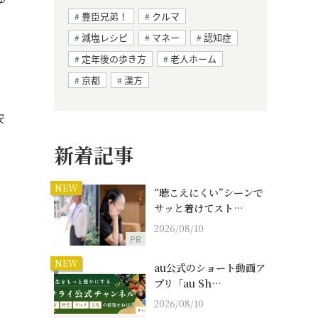
豊臣兄弟！
クルマ
減塩レシピ
マネー
認知症
定年後の歩き方
老人ホーム
京都
漢方
安
新着記事
NEW
“聴こえにくい”シーンで
サッと着けてスト…
2026/08/10
PR
NEW
au公式のショート動画ア
プリ「au Sh…
2026/08/10