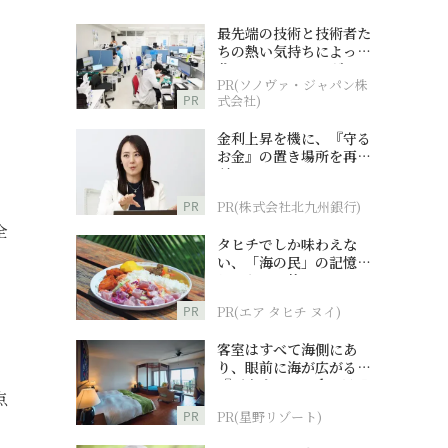
最先端の技術と技術者た
ちの熱い気持ちによって
作られているオーダーメ
PR(ソノヴァ・ジャパン株
イド補聴器
PR
式会社)
金利上昇を機に、『守る
お金』の置き場所を再検
討
PR
PR(株式会社北九州銀行)
全
タヒチでしか味わえな
い、「海の民」の記憶へ
とつながる旅
PR
PR(エア タヒチ ヌイ)
客室はすべて海側にあ
り、眼前に海が広がる
『西表島ホテル by 星野
点
リゾート』
PR
PR(星野リゾート)