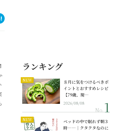
ランキング
関
か
NEW
８月に気をつけるべきポ
い
イントとおすすめレシピ
実
【79歳、現…
も
2026/08/08
No.
NEW
ベッドの中で眠れず朝３
時……｜クタクタなのに