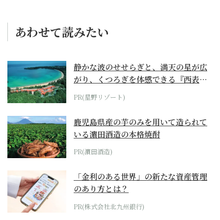
あわせて読みたい
静かな波のせせらぎと、満天の星が広
がり、くつろぎを体感できる『西表島
ホテル by...
PR(星野リゾート)
鹿児島県産の芋のみを用いて造られて
いる濵田酒造の本格焼酎
PR(濵田酒造)
「金利のある世界」の新たな資産管理
のあり方とは？
PR(株式会社北九州銀行)