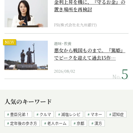
金利上昇を機に、『守るお金』の
置き場所を再検討
PR(株式会社北九州銀行)
NEW
趣味･教養
悪女から戦国ものまで。『篤姫』
でピークを迎えて過去15作…
2026/08/02
No.
人気のキーワード
豊臣兄弟！
クルマ
減塩レシピ
マネー
認知症
定年後の歩き方
老人ホーム
京都
漢方