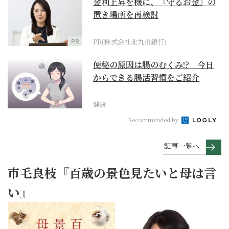
金利上昇を機に、『守るお金』の
置き場所を再検討
PR
PR(株式会社北九州銀行)
便秘の原因は腸のむくみ!? 今日
からできる腸活習慣をご紹介
健康
Recommended by
記事一覧へ
市毛良枝『百歳の景色見たいと母は言
い』