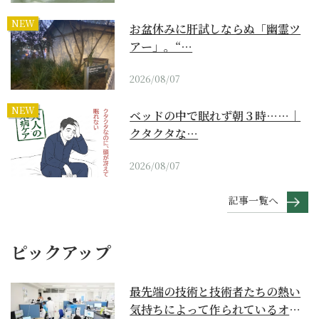
NEW
お盆休みに肝試しならぬ「幽霊ツ
アー」。“…
2026/08/07
NEW
ベッドの中で眠れず朝３時……｜
クタクタな…
2026/08/07
記事一覧へ
ピックアップ
最先端の技術と技術者たちの熱い
気持ちによって作られているオー