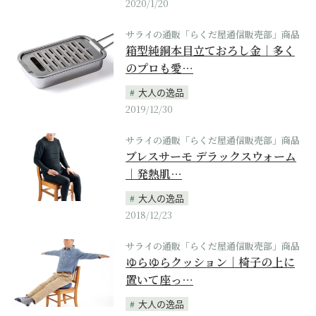
2020/1/20
サライの通販「らくだ屋通信販売部」商品
箱型純銅本目立ておろし金｜多く
のプロも愛…
大人の逸品
2019/12/30
サライの通販「らくだ屋通信販売部」商品
ブレスサーモ デラックスウォーム
｜発熱肌…
大人の逸品
2018/12/23
サライの通販「らくだ屋通信販売部」商品
ゆらゆらクッション｜椅子の上に
置いて座っ…
大人の逸品