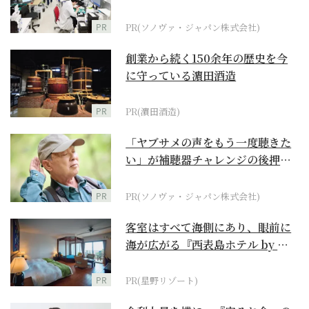
ダーメイド補聴器
PR
PR(ソノヴァ・ジャパン株式会社)
創業から続く150余年の歴史を今
に守っている濵田酒造
PR
PR(濵田酒造)
「ヤブサメの声をもう一度聴きた
い」が補聴器チャレンジの後押し
に
PR
PR(ソノヴァ・ジャパン株式会社)
客室はすべて海側にあり、眼前に
海が広がる『西表島ホテル by 星
野リゾート』
PR
PR(星野リゾート)