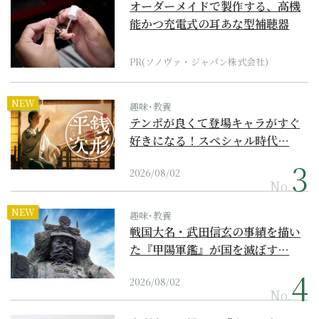
オーダーメイドで製作する、高機
能かつ充電式の耳あな型補聴器
PR(ソノヴァ・ジャパン株式会社)
NEW
趣味･教養
テンポが良くて登場キャラがすぐ
好きになる！スペシャル時代…
2026/08/02
No.
NEW
趣味･教養
戦国大名・武田信玄の事績を描い
た『甲陽軍鑑』が国を滅ぼす…
2026/08/02
No.