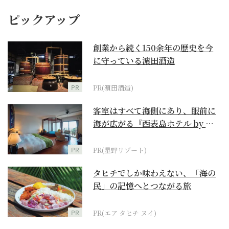
ピックアップ
創業から続く150余年の歴史を今
に守っている濵田酒造
PR
PR(濵田酒造)
客室はすべて海側にあり、眼前に
海が広がる『西表島ホテル by 星
野リゾート』
PR
PR(星野リゾート)
タヒチでしか味わえない、「海の
民」の記憶へとつながる旅
PR
PR(エア タヒチ ヌイ)