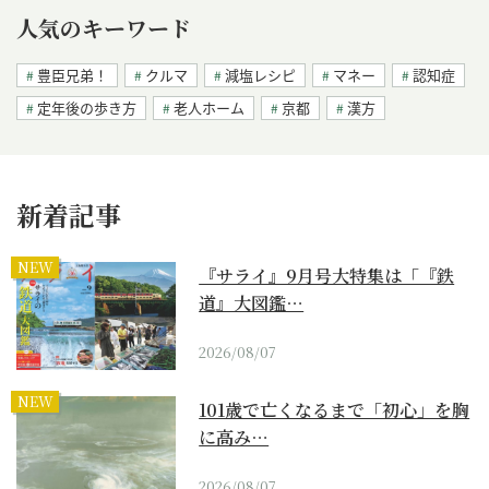
人気のキーワード
豊臣兄弟！
クルマ
減塩レシピ
マネー
認知症
定年後の歩き方
老人ホーム
京都
漢方
新着記事
NEW
『サライ』9月号大特集は「『鉄
道』大図鑑…
2026/08/07
NEW
101歳で亡くなるまで「初心」を胸
に高み…
2026/08/07