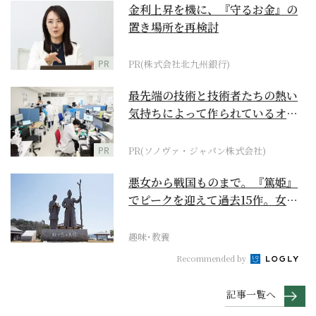
金利上昇を機に、『守るお金』の
置き場所を再検討
PR
PR(株式会社北九州銀行)
最先端の技術と技術者たちの熱い
気持ちによって作られているオー
ダーメイド補聴器
PR
PR(ソノヴァ・ジャパン株式会社)
悪女から戦国ものまで。『篤姫』
でピークを迎えて過去15作。女性
が主人公の作品を振...
趣味･教養
Recommended by
記事一覧へ