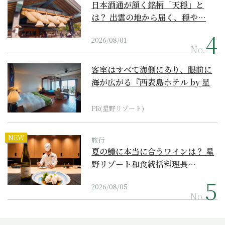
日本酒通が頷く銘柄「天穏」と
は？ 出雲の地から届く、穏や…
2026/08/01
No.
客室はすべて海側にあり、眼前に
海が広がる『西表島ホテル by 星
野リゾート』
PR(星野リゾート)
NEW
旅行
夏の鱧に本当に合うワインは？ 星
野リゾート和食統括料理長…
2026/08/05
No.