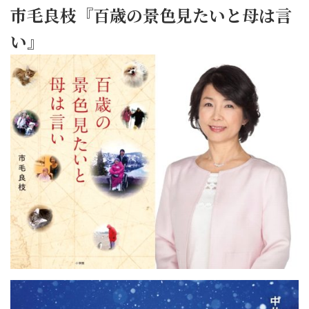
市毛良枝『百歳の景色見たいと母は言
い』