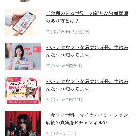
「金利のある世界」の新たな資産管理
のあり方とは？
PR(株式会社北九州銀行)
SNSアカウントを着実に成長。実はみ
んなココ使ってます。
PR(Dreaw合同会社)
SNSアカウントを着実に成長。実はみ
んなココ使ってます。
PR(Dreaw合同会社)
【今すぐ無料】マイケル・ジャクソン
最後の真実をRチャンネルで
PR(Rチャンネル)