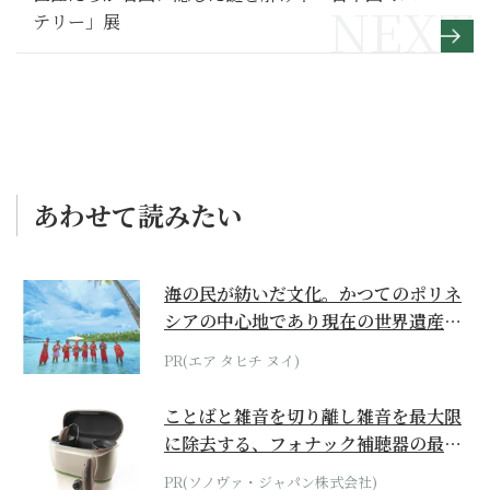
テリー」展
あわせて読みたい
海の民が紡いだ文化。かつてのポリネ
シアの中心地であり現在の世界遺産か
らみえてくる...
PR(エア タヒチ ヌイ)
ことばと雑音を切り離し雑音を最大限
に除去する、フォナック補聴器の最上
位モデル
PR(ソノヴァ・ジャパン株式会社)