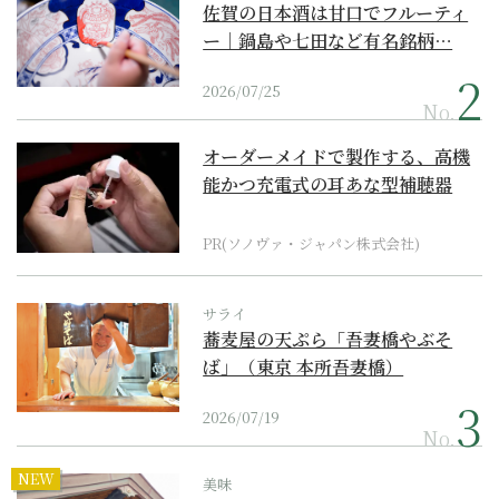
佐賀の日本酒は甘口でフルーティ
ー｜鍋島や七田など有名銘柄…
2026/07/25
No.
オーダーメイドで製作する、高機
能かつ充電式の耳あな型補聴器
PR(ソノヴァ・ジャパン株式会社)
サライ
蕎麦屋の天ぷら「吾妻橋やぶそ
ば」（東京 本所吾妻橋）
2026/07/19
No.
NEW
美味