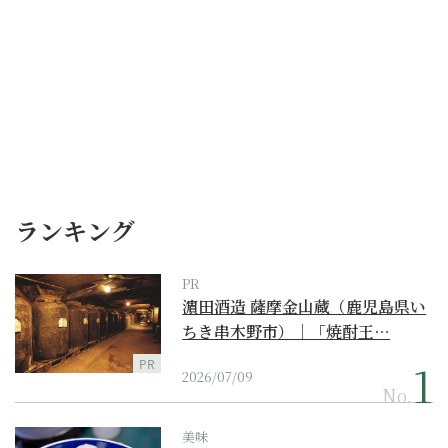
ランキング
PR
濵田酒造 薩摩金山蔵（鹿児島県い
ちき串木野市）｜「焼酎王…
PR
2026/07/09
No.
美味