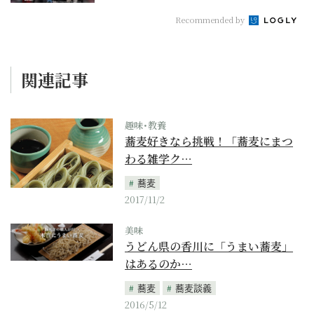
Recommended by
関連記事
趣味･教養
蕎麦好きなら挑戦！「蕎麦にまつ
わる雑学ク…
蕎麦
2017/11/2
美味
うどん県の香川に「うまい蕎麦」
はあるのか…
蕎麦
蕎麦談義
2016/5/12