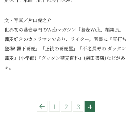
定休日：水曜（祝日は翌日休み）
文・写真／片山虎之介
世界初の蕎麦専門のWebマガジン『蕎麦Web』編集長。
蕎麦好きのカメラマンであり、ライター。著書に『真打ち
登場! 霧下蕎麦』『正統の蕎麦屋』『不老長寿の ダッタン
蕎麦』(小学館)『ダッタン蕎麦百科』(柴田書店)などがあ
る。
1
2
3
4