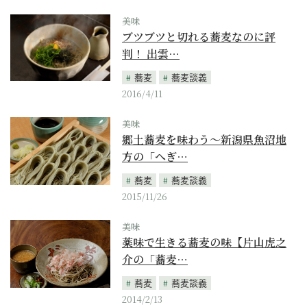
美味
ブツブツと切れる蕎麦なのに評
判！ 出雲…
蕎麦
蕎麦談義
2016/4/11
美味
郷土蕎麦を味わう～新潟県魚沼地
方の「へぎ…
蕎麦
蕎麦談義
2015/11/26
美味
薬味で生きる蕎麦の味【片山虎之
介の「蕎麦…
蕎麦
蕎麦談義
2014/2/13