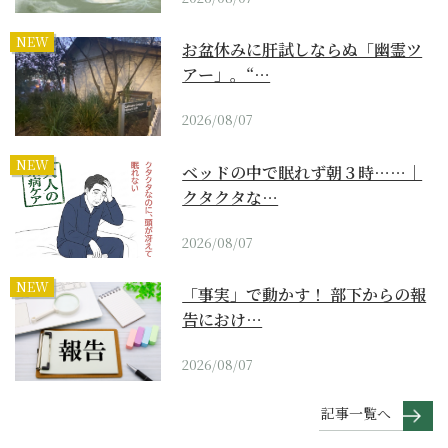
NEW
お盆休みに肝試しならぬ「幽霊ツ
アー」。“…
2026/08/07
NEW
ベッドの中で眠れず朝３時……｜
クタクタな…
2026/08/07
NEW
「事実」で動かす！ 部下からの報
告におけ…
2026/08/07
記事一覧へ