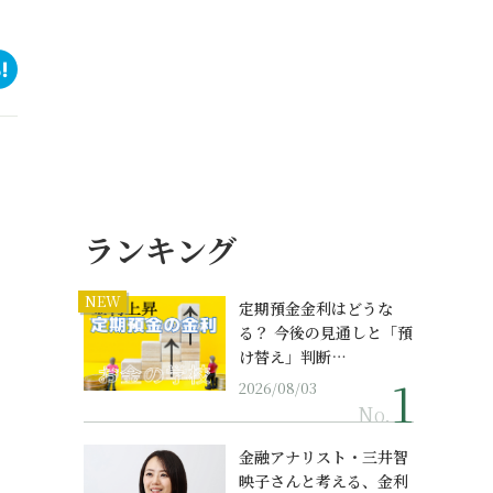
ランキング
NEW
定期預金金利はどうな
る？ 今後の見通しと「預
け替え」判断…
2026/08/03
No.
金融アナリスト・三井智
映子さんと考える、金利