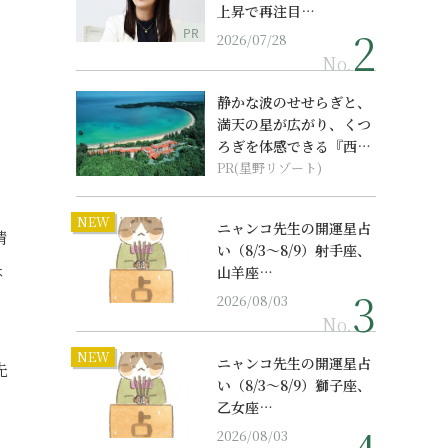
上昇で再注目…
PR
2026/07/28
No.
静かな波のせせらぎと、
満天の星が広がり、くつ
ろぎを体感できる『西表
島ホテル by...
PR(星野リゾート)
NEW
ニャンコ先生の開運星占
精
い（8/3～8/9）射手座、
ょ
山羊座…
2026/08/03
No.
NEW
ニャンコ先生の開運星占
先
い（8/3～8/9）獅子座、
乙女座…
2026/08/03