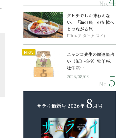
No.
し
タヒチでしか味わえな
い、「海の民」の記憶へ
とつながる旅
PR(エア タヒチ ヌイ)
NEW
ニャンコ先生の開運星占
い（8/3～8/9）牡羊座、
牡牛座…
2026/08/03
No.
8
サライ最新号
2026年
月号