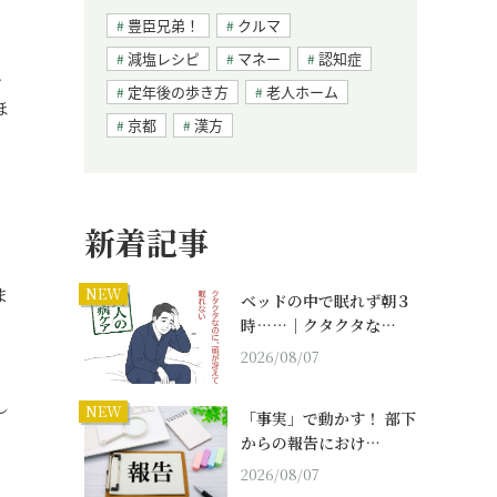
豊臣兄弟！
クルマ
減塩レシピ
マネー
認知症
、
定年後の歩き方
老人ホーム
ほ
京都
漢方
新着記事
ま
NEW
ベッドの中で眠れず朝３
時……｜クタクタな…
2026/08/07
し
NEW
「事実」で動かす！ 部下
からの報告におけ…
2026/08/07