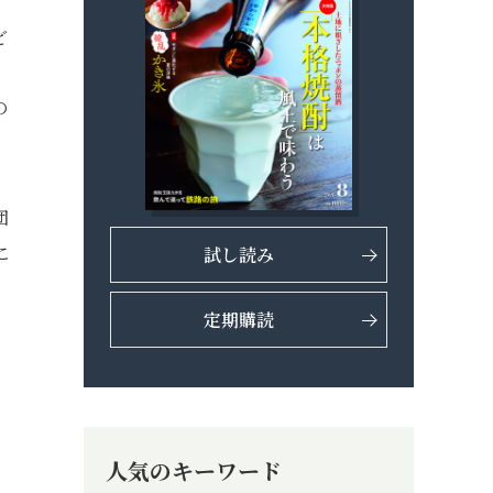
ど
」
の
団
こ
試し読み
定期購読
人気のキーワード