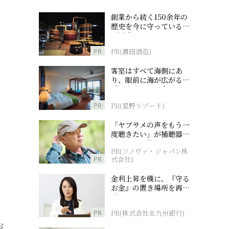
創業から続く150余年の
歴史を今に守っている濵
田酒造
PR
PR(濵田酒造)
客室はすべて海側にあ
り、眼前に海が広がる
『西表島ホテル by 星野
リゾート』
PR
PR(星野リゾート)
「ヤブサメの声をもう一
度聴きたい」が補聴器チ
ャレンジの後押しに
PR(ソノヴァ・ジャパン株
PR
式会社)
金利上昇を機に、『守る
お金』の置き場所を再検
討
PR
PR(株式会社北九州銀行)
お