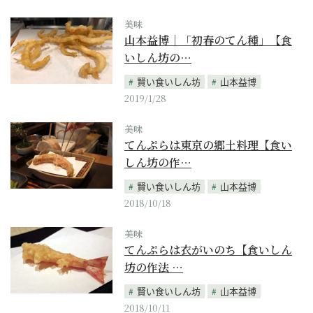
美味
山本益博｜「初春のてん種」【食
いしん坊の…
賢い食いしん坊
山本益博
2019/1/28
美味
てんぷらは東京の郷土料理【食い
しん坊の作…
賢い食いしん坊
山本益博
2018/10/18
美味
てんぷらは衣がいのち【食いしん
坊の作法 …
賢い食いしん坊
山本益博
2018/10/11