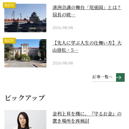
NEW
清洲会議の舞台「尾張国」とは？
信長の統…
2026/08/08
NEW
【先人に学ぶ人生の仕舞い方】大
山捨松・5…
2026/08/08
記事一覧へ
ピックアップ
金利上昇を機に、『守るお金』の
置き場所を再検討