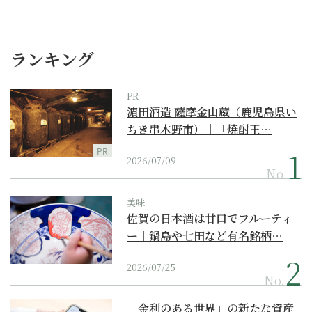
ランキング
PR
濵田酒造 薩摩金山蔵（鹿児島県い
ちき串木野市）｜「焼酎王…
PR
2026/07/09
No.
美味
佐賀の日本酒は甘口でフルーティ
ー｜鍋島や七田など有名銘柄…
2026/07/25
No.
「金利のある世界」の新たな資産