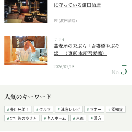
に守っている濵田酒造
PR(濵田酒造)
サライ
蕎麦屋の天ぷら「吾妻橋やぶそ
ば」（東京 本所吾妻橋）
2026/07/19
No.
人気のキーワード
豊臣兄弟！
クルマ
減塩レシピ
マネー
認知症
定年後の歩き方
老人ホーム
京都
漢方