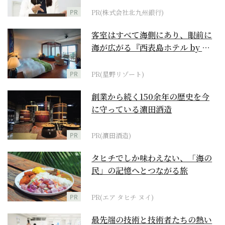
PR
PR(株式会社北九州銀行)
客室はすべて海側にあり、眼前に
海が広がる『西表島ホテル by 星
野リゾート』
PR
PR(星野リゾート)
創業から続く150余年の歴史を今
に守っている濵田酒造
PR
PR(濵田酒造)
タヒチでしか味わえない、「海の
民」の記憶へとつながる旅
PR
PR(エア タヒチ ヌイ)
最先端の技術と技術者たちの熱い