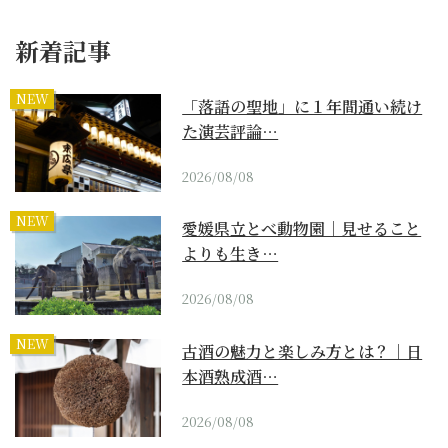
新着記事
NEW
「落語の聖地」に１年間通い続け
た演芸評論…
2026/08/08
NEW
愛媛県立とべ動物園｜見せること
よりも生き…
2026/08/08
NEW
古酒の魅力と楽しみ方とは？｜日
本酒熟成酒…
2026/08/08