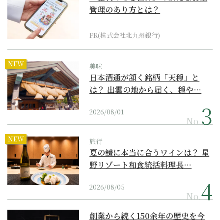
管理のあり方とは？
PR(株式会社北九州銀行)
NEW
美味
日本酒通が頷く銘柄「天穏」と
は？ 出雲の地から届く、穏や…
2026/08/01
No.
NEW
旅行
夏の鱧に本当に合うワインは？ 星
野リゾート和食統括料理長…
2026/08/05
No.
創業から続く150余年の歴史を今