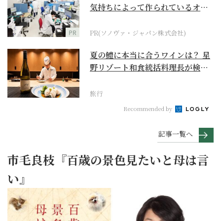
気持ちによって作られているオー
ダーメイド補聴器
PR
PR(ソノヴァ・ジャパン株式会社)
夏の鱧に本当に合うワインは？ 星
野リゾート和食統括料理長が検証
【ワイン×和食 至...
旅行
Recommended by
記事一覧へ
市毛良枝『百歳の景色見たいと母は言
い』