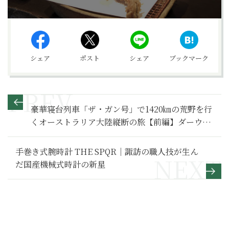
シェア
ポスト
シェア
ブックマーク
豪華寝台列車「ザ・ガン号」で1420㎞の荒野を行
くオーストラリア大陸縦断の旅【前編】ダーウィ
ン→キャサリン ［PR］
手巻き式腕時計 THE SPQR｜諏訪の職人技が生ん
だ国産機械式時計の新星