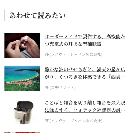
あわせて読みたい
オーダーメイドで製作する、高機能か
つ充電式の耳あな型補聴器
PR(ソノヴァ・ジャパン株式会社)
静かな波のせせらぎと、満天の星が広
がり、くつろぎを体感できる『西表島
ホテル by...
PR(星野リゾート)
ことばと雑音を切り離し雑音を最大限
に除去する、フォナック補聴器の最上
位モデル
PR(ソノヴァ・ジャパン株式会社)