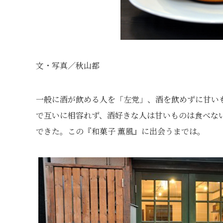
文・写真／秋山都
一般に酒が飲める人を「左党」、酒を飲めずに甘い
で互いに相容れず、酒好きな人は甘いものは食べな
できた。この『和菓子 薫風』に出会うまでは。