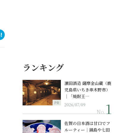
ランキング
濵田酒造 薩摩金山蔵（鹿
児島県いちき串木野市）
｜「焼酎王…
PR
2026/07/09
No.
佐賀の日本酒は甘口でフ
ルーティー｜鍋島や七田