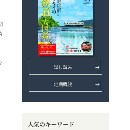
明
菓
キ
試し読み
定期購読
人気のキーワード