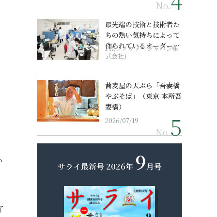
No.
最先端の技術と技術者た
ちの熱い気持ちによって
作られているオーダーメ
PR(ソノヴァ・ジャパン株
イド補聴器
式会社)
蕎麦屋の天ぷら「吾妻橋
やぶそば」（東京 本所吾
妻橋）
2026/07/19
No.
9
い
サライ最新号
2026年
月号
子