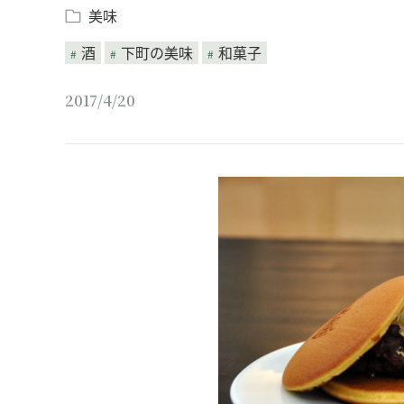
美味
酒
下町の美味
和菓子
2017/4/20