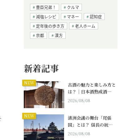
豊臣兄弟！
クルマ
減塩レシピ
マネー
認知症
定年後の歩き方
老人ホーム
京都
漢方
新着記事
NEW
古酒の魅力と楽しみ方と
は？｜日本酒熟成酒…
2026/08/08
NEW
清洲会議の舞台「尾張
そ
国」とは？ 信長の統…
2026/08/08