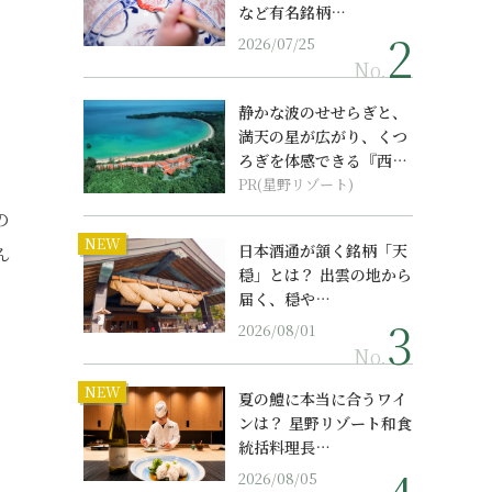
など有名銘柄…
2026/07/25
No.
静かな波のせせらぎと、
満天の星が広がり、くつ
ろぎを体感できる『西表
島ホテル by...
PR(星野リゾート)
の
NEW
日本酒通が頷く銘柄「天
ん
穏」とは？ 出雲の地から
届く、穏や…
2026/08/01
No.
NEW
夏の鱧に本当に合うワイ
ンは？ 星野リゾート和食
統括料理長…
2026/08/05