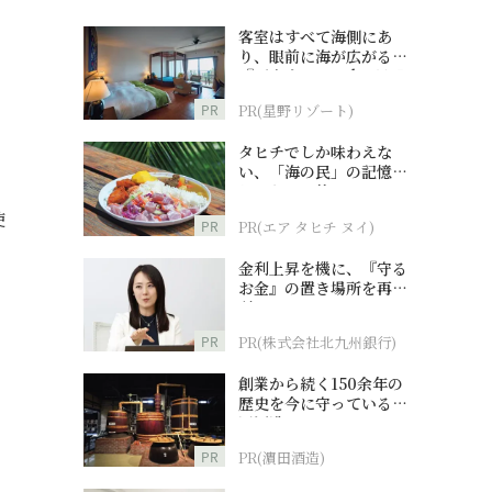
客室はすべて海側にあ
り、眼前に海が広がる
『西表島ホテル by 星野
リゾート』
PR
PR(星野リゾート)
タヒチでしか味わえな
い、「海の民」の記憶へ
とつながる旅
使
PR
PR(エア タヒチ ヌイ)
金利上昇を機に、『守る
お金』の置き場所を再検
討
PR
PR(株式会社北九州銀行)
創業から続く150余年の
歴史を今に守っている濵
田酒造
PR
PR(濵田酒造)