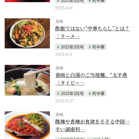
2025年3月号
町中華
2025/6/6
美味
酢飯ではない“中華ちらし”とは？
｜ラーメ…
2025年3月号
町中華
2025/6/1
美味
春雨と白湯のご当地麵、“太平燕
（タイピー…
2025年3月号
町中華
2025/5/17
美味
酸辣や香辣が食欲をそそる中国一
辛い湖南料…