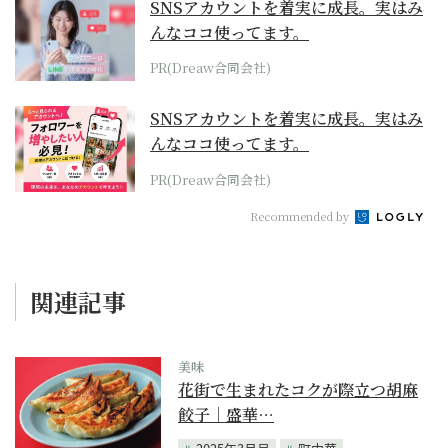
SNSアカウントを着実に成長。実はみ
んなココ使ってます。
PR(Dreaw合同会社)
SNSアカウントを着実に成長。実はみ
んなココ使ってます。
PR(Dreaw合同会社)
Recommended by
関連記事
美味
花街で生まれたコクが際立つ胡麻
餃子｜盛華…