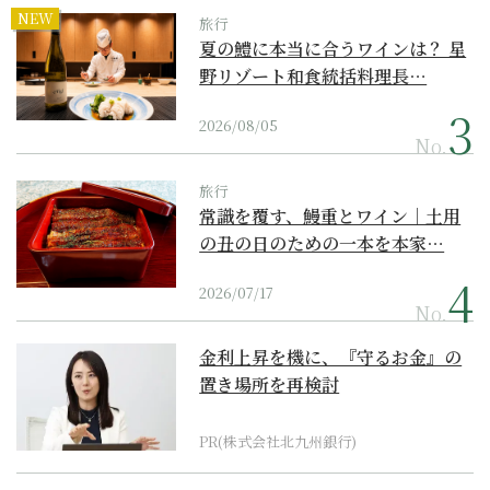
NEW
旅行
夏の鱧に本当に合うワインは？ 星
野リゾート和食統括料理長…
2026/08/05
No.
旅行
常識を覆す、鰻重とワイン｜土用
の丑の日のための一本を本家…
2026/07/17
No.
金利上昇を機に、『守るお金』の
置き場所を再検討
PR(株式会社北九州銀行)