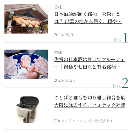
美味
日本酒通が頷く銘柄「天穏」と
は？ 出雲の地から届く、穏や…
2026/08/01
No.
美味
佐賀の日本酒は甘口でフルーティ
ー｜鍋島や七田など有名銘柄…
2026/07/25
No.
ことばと雑音を切り離し雑音を最
大限に除去する、フォナック補聴
器の最上位モデル
PR(ソノヴァ・ジャパン株式会社)