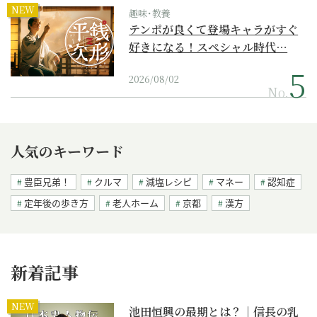
NEW
趣味･教養
テンポが良くて登場キャラがすぐ
好きになる！スペシャル時代…
2026/08/02
No.
人気のキーワード
豊臣兄弟！
クルマ
減塩レシピ
マネー
認知症
定年後の歩き方
老人ホーム
京都
漢方
新着記事
NEW
池田恒興の最期とは？｜信長の乳