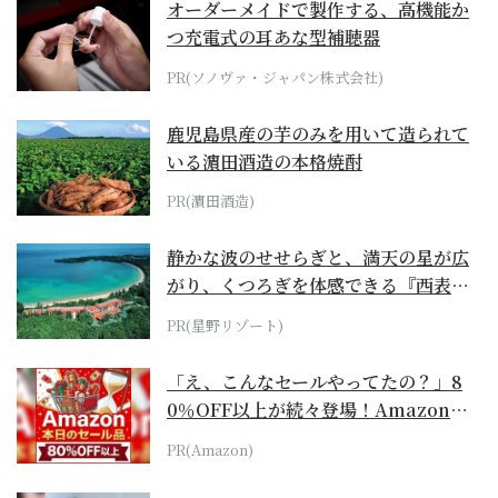
オーダーメイドで製作する、高機能か
つ充電式の耳あな型補聴器
PR(ソノヴァ・ジャパン株式会社)
鹿児島県産の芋のみを用いて造られて
いる濵田酒造の本格焼酎
PR(濵田酒造)
静かな波のせせらぎと、満天の星が広
がり、くつろぎを体感できる『西表島
ホテル by...
PR(星野リゾート)
「え、こんなセールやってたの？」8
0％OFF以上が続々登場！Amazonの
本気が...
PR(Amazon)