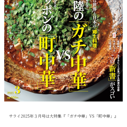
サライ2025年３月号は大特集『「ガチ中華」VS「町中華」』