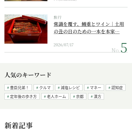
旅行
常識を覆す、鰻重とワイン｜土用
の丑の日のための一本を本家…
2026/07/17
No.
人気のキーワード
豊臣兄弟！
クルマ
減塩レシピ
マネー
認知症
定年後の歩き方
老人ホーム
京都
漢方
新着記事