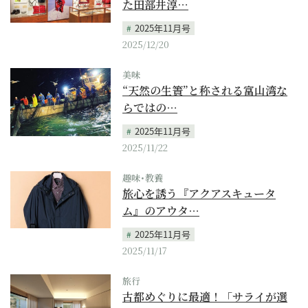
た田部井淳…
2025年11月号
2025/12/20
美味
“天然の生簀”と称される富山湾な
らではの…
2025年11月号
2025/11/22
趣味･教養
旅心を誘う『アクアスキュータ
ム』のアウタ…
2025年11月号
2025/11/17
旅行
古都めぐりに最適！「サライが選