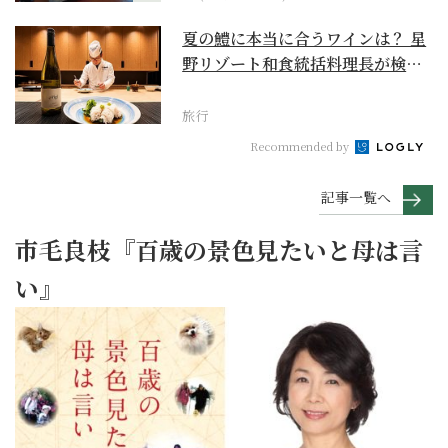
夏の鱧に本当に合うワインは？ 星
野リゾート和食統括料理長が検証
【ワイン×和食 至...
旅行
Recommended by
記事一覧へ
市毛良枝『百歳の景色見たいと母は言
い』