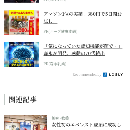
アマゾン1位の実績！380円で5日間お
試し。
PR(ハーブ健康本舗)
「気になっていた認知機能が菌で…」
森永が開発。感動の70代続出
PR(森永乳業)
Recommended by
関連記事
趣味･教養
女性初のエベレスト登頂に成功し