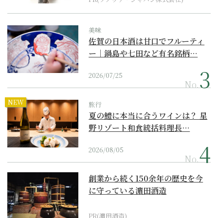
美味
佐賀の日本酒は甘口でフルーティ
ー｜鍋島や七田など有名銘柄…
2026/07/25
No.
NEW
旅行
夏の鱧に本当に合うワインは？ 星
野リゾート和食統括料理長…
2026/08/05
No.
創業から続く150余年の歴史を今
に守っている濵田酒造
PR(濵田酒造)