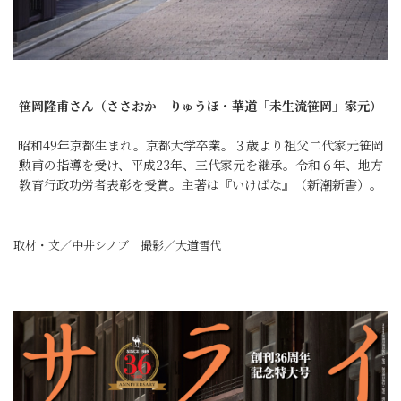
笹岡隆甫さん（ささおか りゅうほ・華道「未生流笹岡」家元）
昭和49年京都生まれ。京都大学卒業。３歳より祖父二代家元笹岡
勲甫の指導を受け、平成23年、三代家元を継承。令和６年、地方
教育行政功労者表彰を受賞。主著は『いけばな』（新潮新書）。
取材・文／中井シノブ 撮影／大道雪代