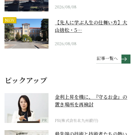
2026/08/08
NEW
【先人に学ぶ人生の仕舞い方】大
山捨松・5…
2026/08/08
記事一覧へ
ピックアップ
金利上昇を機に、『守るお金』の
置き場所を再検討
PR
PR(株式会社北九州銀行)
最先端の技術と技術者たちの熱い