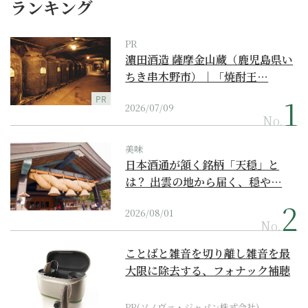
ランキング
PR
濵田酒造 薩摩金山蔵（鹿児島県い
ちき串木野市）｜「焼酎王…
PR
2026/07/09
No.
美味
日本酒通が頷く銘柄「天穏」と
は？ 出雲の地から届く、穏や…
2026/08/01
No.
ことばと雑音を切り離し雑音を最
大限に除去する、フォナック補聴
器の最上位モデル
PR(ソノヴァ・ジャパン株式会社)