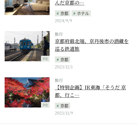
んだ京都の…
京都
ホテル
2024/9/9
旅行
京都府最北端、京丹後市の酒蔵を
巡る鉄道旅
PR
京都
2023/12/1
旅行
【特別企画】JR東海「そうだ 京
都、行こ…
PR
京都
2023/11/9