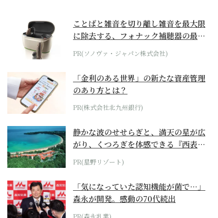
ことばと雑音を切り離し雑音を最大限
に除去する、フォナック補聴器の最上
位モデル
PR(ソノヴァ・ジャパン株式会社)
「金利のある世界」の新たな資産管理
のあり方とは？
PR(株式会社北九州銀行)
静かな波のせせらぎと、満天の星が広
がり、くつろぎを体感できる『西表島
ホテル by...
PR(星野リゾート)
「気になっていた認知機能が菌で…」
森永が開発。感動の70代続出
PR(森永乳業)