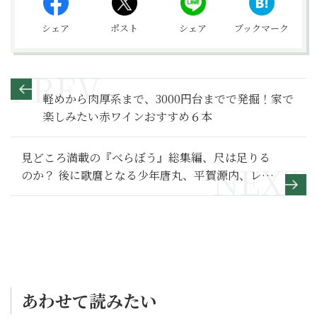
シェア
ポスト
シェア
ブックマーク
軽めから肉厚系まで、3000円台までで発掘！家で
楽しみたい赤ワインおすすめ６本
見どころ満載の『べらぼう』総集編、尺は足りる
のか？ 後に歌麿となる少年唐丸、平賀源内、レジ
ェンド俳優、瀬川に誰袖……【べらぼう～蔦重栄
華乃夢噺～ 満喫リポート】後夜祭
あわせて読みたい