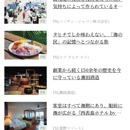
気持ちによって作られているオー
ダーメイド補聴器
PR
PR(ソノヴァ・ジャパン株式会社)
タヒチでしか味わえない、「海の
民」の記憶へとつながる旅
PR
PR(エア タヒチ ヌイ)
創業から続く150余年の歴史を今
に守っている濵田酒造
PR
PR(濵田酒造)
客室はすべて海側にあり、眼前に
海が広がる『西表島ホテル by 星
野リゾート』
PR
PR(星野リゾート)