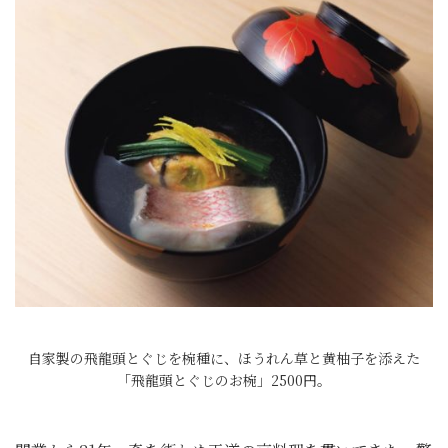
自家製の飛龍頭とぐじを椀種に、ほうれん草と黄柚子を添えた
「飛龍頭とぐじのお椀」2500円。