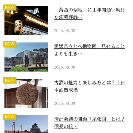
NEW
「落語の聖地」に１年間通い続け
た演芸評論…
2026/08/08
NEW
愛媛県立とべ動物園｜見せること
よりも生き…
2026/08/08
NEW
古酒の魅力と楽しみ方とは？｜日
本酒熟成酒…
2026/08/08
NEW
清洲会議の舞台「尾張国」とは？
信長の統…