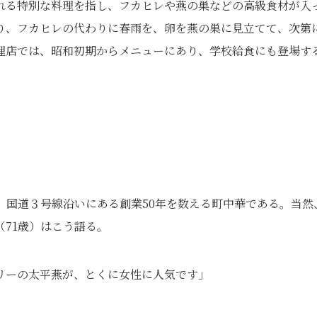
れる特別な料理を指し、フカヒレや燕の巣などの高級食材が入
り、フカヒレの代わりに春雨を、卵を燕の巣に見立てて、次第
理店では、昭和初期からメニューにあり、学校給食にも登場す
、国道３号線沿いにある創業50年を数える町中華である。当然
71歳）はこう語る。
リーの太平燕が、とくに女性に人気です」