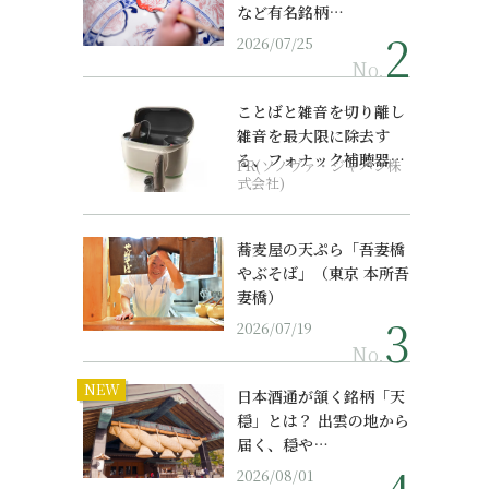
など有名銘柄…
2026/07/25
No.
ことばと雑音を切り離し
雑音を最大限に除去す
る、フォナック補聴器の
PR(ソノヴァ・ジャパン株
最上位モデル
式会社)
蕎麦屋の天ぷら「吾妻橋
やぶそば」（東京 本所吾
妻橋）
2026/07/19
No.
NEW
日本酒通が頷く銘柄「天
穏」とは？ 出雲の地から
届く、穏や…
2026/08/01