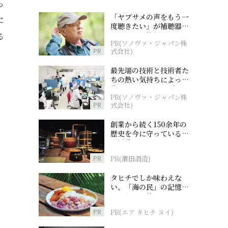
っ
「ヤブサメの声をもう一
に
度聴きたい」が補聴器チ
ャレンジの後押しに
る
PR(ソノヴァ・ジャパン株
PR
式会社)
最先端の技術と技術者た
ちの熱い気持ちによって
作られているオーダーメ
PR(ソノヴァ・ジャパン株
イド補聴器
PR
式会社)
創業から続く150余年の
歴史を今に守っている濵
田酒造
、
PR
PR(濵田酒造)
タヒチでしか味わえな
い、「海の民」の記憶へ
とつながる旅
PR
PR(エア タヒチ ヌイ)