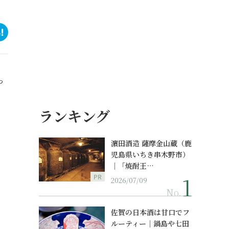
っ
ランキング
濵田酒造 薩摩金山蔵（鹿
児島県いちき串木野市）
｜「焼酎王…
PR
2026/07/09
No.
佐賀の日本酒は甘口でフ
ルーティー｜鍋島や七田