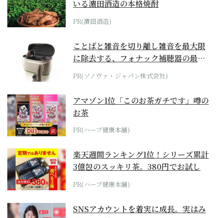
いる濵田酒造の本格焼酎
PR(濵田酒造)
ことばと雑音を切り離し雑音を最大限
に除去する、フォナック補聴器の最上
位モデル
PR(ソノヴァ・ジャパン株式会社)
アマゾン1位「このお茶ガチです」噂の
お茶
PR(ハーブ健康本舗)
楽天週間ランキング1位！シリーズ累計
3億包のスッキリ茶。380円でお試し
PR(ハーブ健康本舗)
SNSアカウントを着実に成長。実はみ