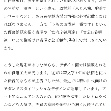
い任意項目、表記が禁止されている表現があります。お酒
の名前や「清酒」という表示、原材料（米と米麹、醸造ア
ルコールなど）、製造者や製造場の情報は必ず記載しなけ
ればなりません。一方で「うちのお酒が一番です」といっ
た優良誤認を招く表現や「宮内庁御用達」「官公庁御用
達」などの権威づけ表現は公正競争規約上で禁止されてい
ます。
こうした規則がありながらも、デザイン面では酒蔵それぞ
れの創意工夫が光ります。従来は筆文字や和の絵柄を使っ
た伝統的なものが主流でしたが、最近では若い世代向けの
モダンでスタイリッシュなデザインが急増しています。ア
ート的なニュアンスのもの、昭和感を演出したレトロラベ
ルなども人気で、酒蔵の意図や個性が色濃く反映されてい