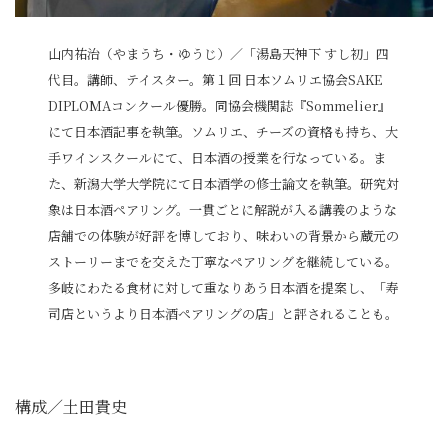
山内祐治（やまうち・ゆうじ）／「湯島天神下 すし初」四
代目。講師、テイスター。第１回 日本ソムリエ協会SAKE
DIPLOMAコンクール優勝。同協会機関誌『Sommelier』
にて日本酒記事を執筆。ソムリエ、チーズの資格も持ち、大
手ワインスクールにて、日本酒の授業を行なっている。ま
た、新潟大学大学院にて日本酒学の修士論文を執筆。研究対
象は日本酒ペアリング。一貫ごとに解説が入る講義のような
店舗での体験が好評を博しており、味わいの背景から蔵元の
ストーリーまでを交えた丁寧なペアリングを継続している。
多岐にわたる食材に対して重なりあう日本酒を提案し、「寿
司店というより日本酒ペアリングの店」と評されることも。
構成／土田貴史