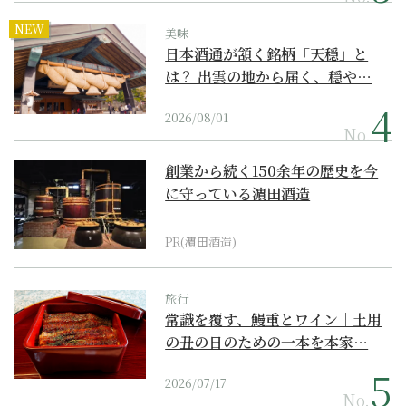
NEW
美味
日本酒通が頷く銘柄「天穏」と
は？ 出雲の地から届く、穏や…
2026/08/01
No.
創業から続く150余年の歴史を今
に守っている濵田酒造
PR(濵田酒造)
旅行
常識を覆す、鰻重とワイン｜土用
の丑の日のための一本を本家…
2026/07/17
No.