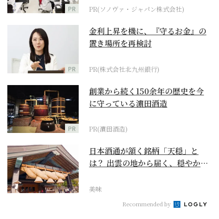
PR
PR(ソノヴァ・ジャパン株式会社)
金利上昇を機に、『守るお金』の
置き場所を再検討
PR
PR(株式会社北九州銀行)
創業から続く150余年の歴史を今
に守っている濵田酒造
PR
PR(濵田酒造)
日本酒通が頷く銘柄「天穏」と
は？ 出雲の地から届く、穏やかで
深い一杯【日本酒のス...
美味
Recommended by