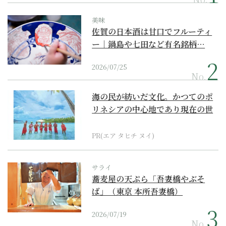
美味
佐賀の日本酒は甘口でフルーティ
ー｜鍋島や七田など有名銘柄…
2026/07/25
No.
海の民が紡いだ文化。かつてのポ
リネシアの中心地であり現在の世
界遺産からみえてくる...
PR(エア タヒチ ヌイ)
サライ
蕎麦屋の天ぷら「吾妻橋やぶそ
ば」（東京 本所吾妻橋）
2026/07/19
No.