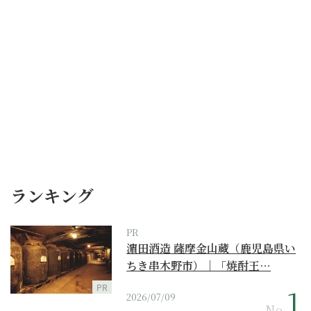
ランキング
PR
濵田酒造 薩摩金山蔵（鹿児島県い
ちき串木野市）｜「焼酎王…
PR
2026/07/09
No.