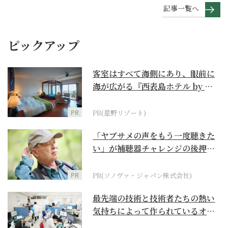
記事一覧へ
ピックアップ
客室はすべて海側にあり、眼前に
海が広がる『西表島ホテル by 星
野リゾート』
PR
PR(星野リゾート)
「ヤブサメの声をもう一度聴きた
い」が補聴器チャレンジの後押し
に
PR
PR(ソノヴァ・ジャパン株式会社)
最先端の技術と技術者たちの熱い
気持ちによって作られているオー
ダーメイド補聴器