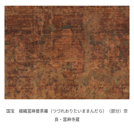
国宝 綴織當麻曼荼羅（つづれおりたいままんだら）（部分）奈
良・當麻寺蔵