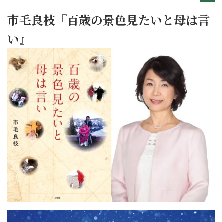
市毛良枝『百歳の景色見たいと母は言
い』