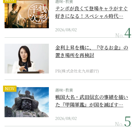
趣味･教養
テンポが良くて登場キャラがすぐ
好きになる！スペシャル時代…
2026/08/02
No.
金利上昇を機に、『守るお金』の
置き場所を再検討
PR(株式会社北九州銀行)
NEW
趣味･教養
戦国大名・武田信玄の事績を描い
た『甲陽軍鑑』が国を滅ぼす…
2026/08/02
No.