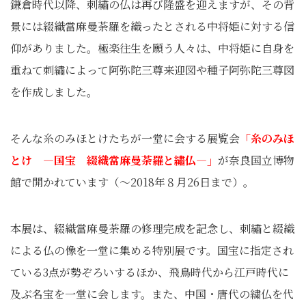
鎌倉時代以降、刺繡の仏は再び隆盛を迎えますが、その背
景には綴織當麻曼荼羅を織ったとされる中将姫に対する信
仰がありました。極楽往生を願う人々は、中将姫に自身を
重ねて刺繡によって阿弥陀三尊来迎図や種子阿弥陀三尊図
を作成しました。
そんな糸のみほとけたちが一堂に会する展覧会
「糸のみほ
とけ ―国宝 綴織當麻曼荼羅と繡仏―」
が奈良国立博物
館で開かれています（～2018年８月26日まで）。
本展は、綴織當麻曼荼羅の修理完成を記念し、刺繡と綴織
による仏の像を一堂に集める特別展です。国宝に指定され
ている3点が勢ぞろいするほか、飛鳥時代から江戸時代に
及ぶ名宝を一堂に会します。また、中国・唐代の繍仏を代