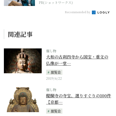
PR(ショットワークス)
Recommended by
関連記事
催し物
大和の古刹四寺から国宝・重文の
仏像が一堂…
展覧会
2019/6/22
催し物
醍醐寺の寺宝、選りすぐりの100件
【京都…
展覧会