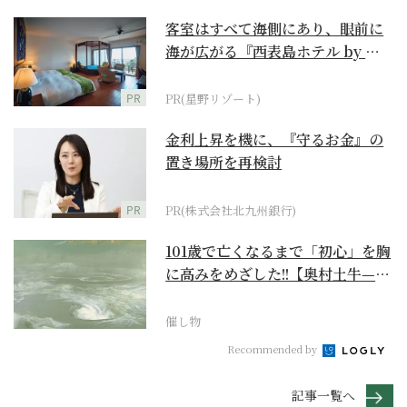
客室はすべて海側にあり、眼前に
海が広がる『西表島ホテル by 星
野リゾート』
PR
PR(星野リゾート)
金利上昇を機に、『守るお金』の
置き場所を再検討
PR
PR(株式会社北九州銀行)
101歳で亡くなるまで「初心」を胸
に高みをめざした!!【奥村土牛—名
作でたどる1...
催し物
Recommended by
記事一覧へ