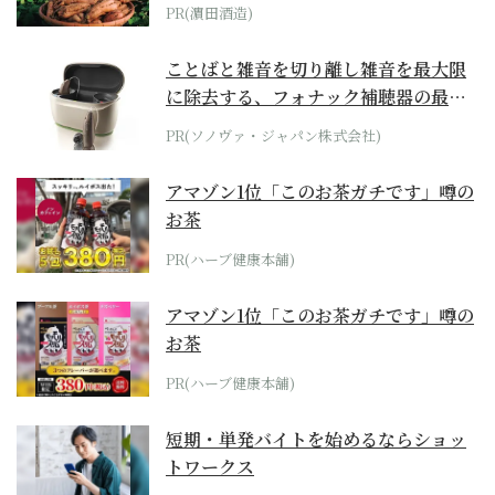
PR(濵田酒造)
ことばと雑音を切り離し雑音を最大限
に除去する、フォナック補聴器の最上
位モデル
PR(ソノヴァ・ジャパン株式会社)
アマゾン1位「このお茶ガチです」噂の
お茶
PR(ハーブ健康本舗)
アマゾン1位「このお茶ガチです」噂の
お茶
PR(ハーブ健康本舗)
短期・単発バイトを始めるならショッ
トワークス