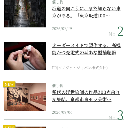
催し物
坂道の向こうに、まだ知らない東
京がある。『東京坂道100…
2026/07/29
No.
オーダーメイドで製作する、高機
能かつ充電式の耳あな型補聴器
PR(ソノヴァ・ジャパン株式会社)
NEW
催し物
稀代の浮世絵師の作品200点余り
が集結。京都市京セラ美術…
2026/08/06
No.
NEW