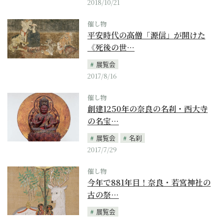
2018/10/21
催し物
平安時代の高僧「源信」が開けた
《死後の世…
展覧会
2017/8/16
催し物
創建1250年の奈良の名刹・西大寺
の名宝…
展覧会
名刹
2017/7/29
催し物
今年で881年目！奈良・若宮神社の
古の祭…
展覧会