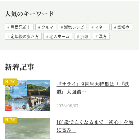
人気のキーワード
豊臣兄弟！
クルマ
減塩レシピ
マネー
認知症
定年後の歩き方
老人ホーム
京都
漢方
新着記事
NEW
『サライ』9月号大特集は「『鉄
道』大図鑑…
2026/08/07
NEW
101歳で亡くなるまで「初心」を胸
に高み…