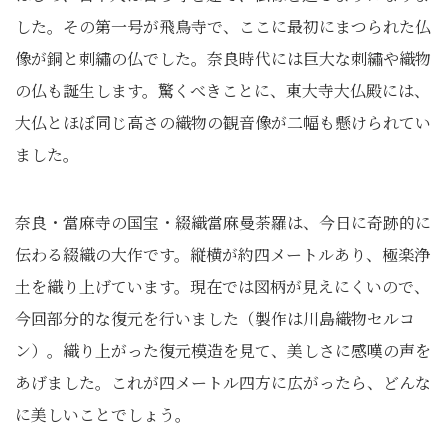
した。その第一号が飛鳥寺で、ここに最初にまつられた仏
像が銅と刺繡の仏でした。奈良時代には巨大な刺繡や織物
の仏も誕生します。驚くべきことに、東大寺大仏殿には、
大仏とほぼ同じ高さの織物の観音像が二幅も懸けられてい
ました。
奈良・當麻寺の国宝・綴織當麻曼荼羅は、今日に奇跡的に
伝わる綴織の大作です。縦横が約四メートルあり、極楽浄
土を織り上げています。現在では図柄が見えにくいので、
今回部分的な復元を行いました（製作は川島織物セルコ
ン）。織り上がった復元模造を見て、美しさに感嘆の声を
あげました。これが四メートル四方に広がったら、どんな
に美しいことでしょう。