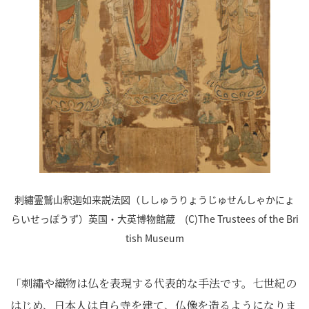
刺繡霊鷲山釈迦如来説法図（ししゅうりょうじゅせんしゃかにょ
らいせっぽうず）英国・大英博物館蔵 (C)The Trustees of the Bri
tish Museum
「刺繡や織物は仏を表現する代表的な手法です。七世紀の
はじめ、日本人は自ら寺を建て、仏像を造るようになりま