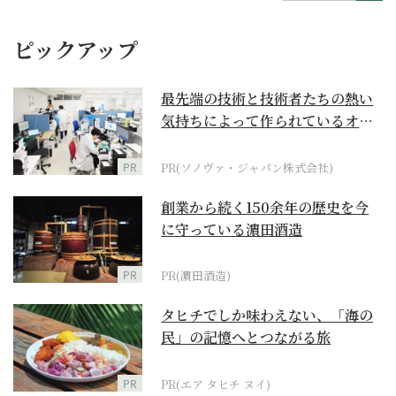
ピックアップ
最先端の技術と技術者たちの熱い
気持ちによって作られているオー
ダーメイド補聴器
PR
PR(ソノヴァ・ジャパン株式会社)
創業から続く150余年の歴史を今
に守っている濵田酒造
PR
PR(濵田酒造)
タヒチでしか味わえない、「海の
民」の記憶へとつながる旅
PR
PR(エア タヒチ ヌイ)