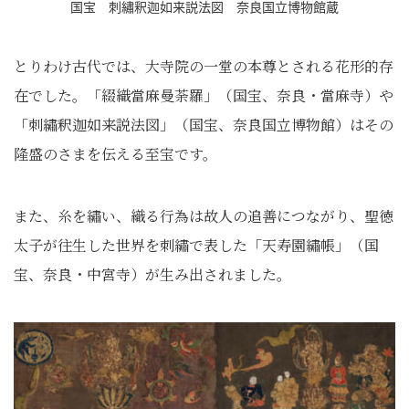
国宝 刺繡釈迦如来説法図 奈良国立博物館蔵
とりわけ古代では、大寺院の一堂の本尊とされる花形的存
在でした。「綴織當麻曼荼羅」（国宝、奈良・當麻寺）や
「刺繡釈迦如来説法図」（国宝、奈良国立博物館）はその
隆盛のさまを伝える至宝です。
また、糸を繡い、織る行為は故人の追善につながり、聖徳
太子が往生した世界を刺繡で表した「天寿園繡帳」（国
宝、奈良・中宮寺）が生み出されました。