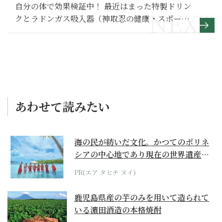
自分の体で効果検証中！ 最近はまった特製ドリン
クとラドンガス吸入器（神取忍の健康・スポーツ
コラム 第7回）
あわせて読みたい
海の民が紡いだ文化。かつてのポリネ
シアの中心地であり現在の世界遺産か
らみえてくる...
PR(エア タヒチ ヌイ)
鹿児島県産の芋のみを用いて造られて
いる濵田酒造の本格焼酎