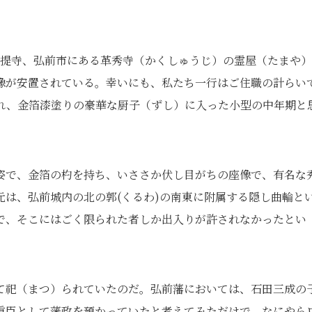
菩提寺、弘前市にある革秀寺（かくしゅうじ）の霊屋（たまや
像が安置されている。幸いにも、私たち一行はご住職の計らい
れ、金箔漆塗りの豪華な厨子（ずし）に入った小型の中年期と
姿で、金箔の杓を持ち、いささか伏し目がちの座像で、有名な
は、弘前城内の北の郭(くるわ)の南東に附属する隠し曲輪と
で、そこにはごく限られた者しか出入りが許されなかったとい
て祀（まつ）られていたのだ。弘前藩においては、石田三成の
重臣として藩政を預かっていたと考えてみただけで、なにやら