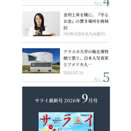
No.
金利上昇を機に、『守る
お金』の置き場所を再検
討
PR(株式会社北九州銀行)
アラスカ大学の極北博物
館で思う、日本人写真家
とアメリカ人…
2026/07/31
No.
9
サライ最新号
2026年
月号