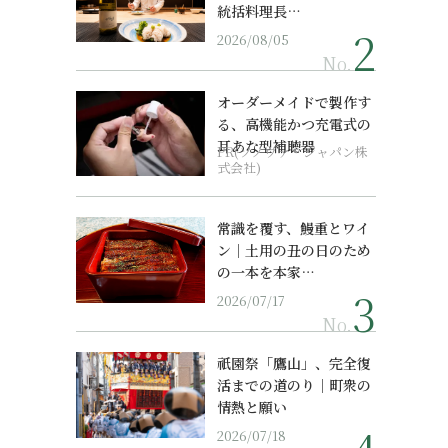
統括料理長…
2026/08/05
No.
オーダーメイドで製作す
る、高機能かつ充電式の
耳あな型補聴器
PR(ソノヴァ・ジャパン株
式会社)
常識を覆す、鰻重とワイ
ン｜土用の丑の日のため
の一本を本家…
2026/07/17
No.
祇園祭「鷹山」、完全復
活までの道のり｜町衆の
情熱と願い
2026/07/18