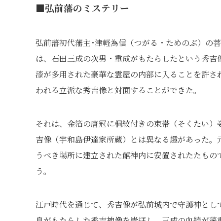
■弘前藩のミステリー
弘前藩初代藩主･津軽為信（つがる・ためのぶ）の
は、石田三成の次男・重成がもたらしたという秀吉
漆が多用された豪華な霊屋の内部に入ることを許さ
われる立派な秀吉像と対面することができた。
それは、金箔の唐冠に桐紋付きの束帯（そくたい）
吉像（宇和島伊達家所蔵）とは異なる趣があった。元
うべき場所に建立された館神内に安置されたたもの
う。
江戸時代を通じて、秀吉像が弘前城内で守護神とし
息がもたらした秀吉神像を崇拝し、三成の血統が藩