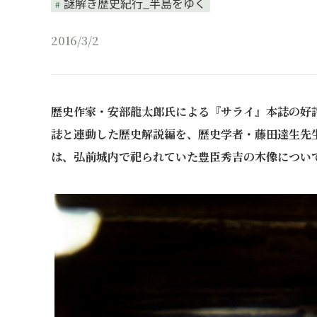
謎解き歴史紀行_半島をゆく
2016/3/2
歴史作家・安部龍太郎氏による『サライ』本誌の好評
誌と連動した歴史解説編を、歴史学者・藤田達生先
は、弘前城内で祀られていた豊臣秀吉の木像につい