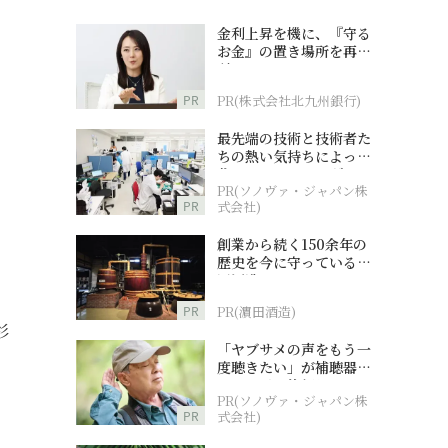
金利上昇を機に、『守る
お金』の置き場所を再検
討
PR
PR(株式会社北九州銀行)
最先端の技術と技術者た
ちの熱い気持ちによって
作られているオーダーメ
PR(ソノヴァ・ジャパン株
イド補聴器
PR
式会社)
創業から続く150余年の
歴史を今に守っている濵
田酒造
PR
PR(濵田酒造)
杉
「ヤブサメの声をもう一
度聴きたい」が補聴器チ
ャレンジの後押しに
PR(ソノヴァ・ジャパン株
PR
式会社)