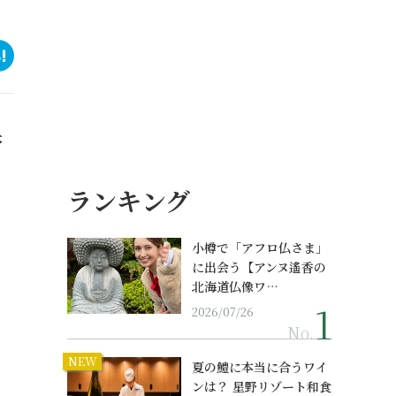
本
ランキング
小樽で「アフロ仏さま」
に出会う【アンヌ遙香の
北海道仏像ワ…
2026/07/26
No.
NEW
夏の鱧に本当に合うワイ
ンは？ 星野リゾート和食