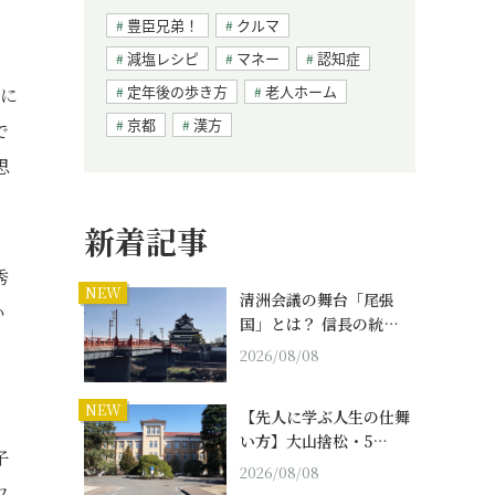
豊臣兄弟！
クルマ
減塩レシピ
マネー
認知症
定年後の歩き方
老人ホーム
）に
京都
漢方
で
思
新着記事
秀
NEW
清洲会議の舞台「尾張
い
国」とは？ 信長の統…
2026/08/08
NEW
【先人に学ぶ人生の仕舞
い方】大山捨松・5…
子
2026/08/08
ワ