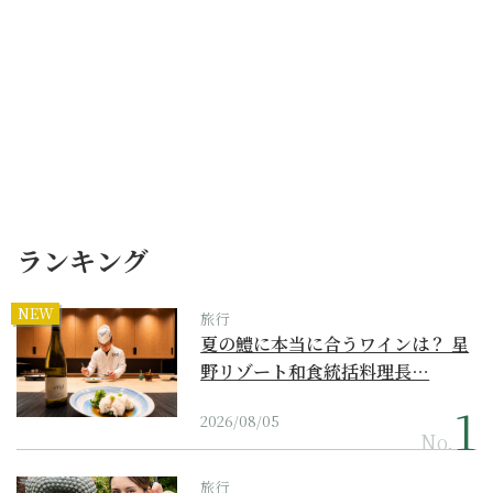
ランキング
NEW
旅行
夏の鱧に本当に合うワインは？ 星
野リゾート和食統括料理長…
2026/08/05
No.
旅行