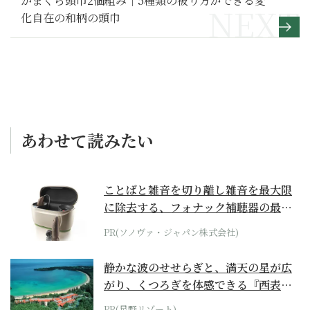
かまくら頭巾2個組み｜5種類の被り方ができる変
化自在の和柄の頭巾
あわせて読みたい
ことばと雑音を切り離し雑音を最大限
に除去する、フォナック補聴器の最上
位モデル
PR(ソノヴァ・ジャパン株式会社)
静かな波のせせらぎと、満天の星が広
がり、くつろぎを体感できる『西表島
ホテル by...
PR(星野リゾート)