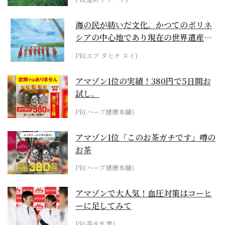
海の民が紡いだ文化。かつてのポリネ
シアの中心地であり現在の世界遺産か
らみえてくる...
PR(エア タヒチ ヌイ)
アマゾン1位の実績！380円で5日間お
試し。
PR(ハーブ健康本舗)
アマゾン1位「このお茶ガチです」噂の
お茶
PR(ハーブ健康本舗)
アマゾンで大人気！血圧対策はコーヒ
ーに足してみて
PR(森永乳業)