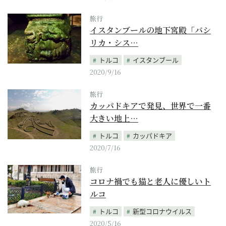
旅行
イスタンブールの地下宮殿「バシ
リカ・シス…
トルコ
イスタンブール
2020/9/16
旅行
カッパドキアで発見、世界で一番
大きい地上…
トルコ
カッパドキア
2020/7/16
旅行
コロナ禍でも猫と老人に優しいト
ルコ
トルコ
新型コロナウイルス
2020/5/16