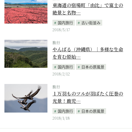
東海道の宿場町「由比」で富士の
絶景と名物…
国内旅行
古い街並み
2018/5/17
旅行
やんばる（沖縄県）｜多様な生命
を育む原始…
国内旅行
日本の原風景
2018/2/12
旅行
１万羽ものツルが羽ばたく圧巻の
光景！鹿児…
国内旅行
日本の原風景
2018/1/18