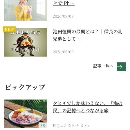
きでiPh…
2026/08/09
NEW
池田恒興の最期とは？｜信長の乳
兄弟として…
2026/08/09
記事一覧へ
ピックアップ
タヒチでしか味わえない、「海の
民」の記憶へとつながる旅
PR
PR(エア タヒチ ヌイ)