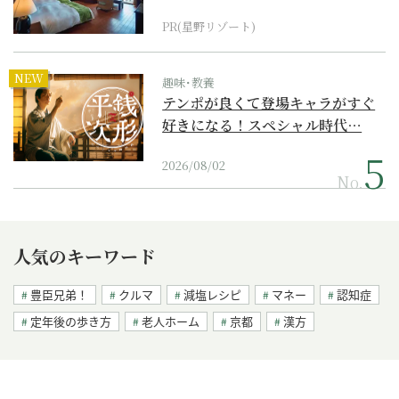
野リゾート』
PR(星野リゾート)
NEW
趣味･教養
テンポが良くて登場キャラがすぐ
好きになる！スペシャル時代…
2026/08/02
No.
人気のキーワード
豊臣兄弟！
クルマ
減塩レシピ
マネー
認知症
定年後の歩き方
老人ホーム
京都
漢方