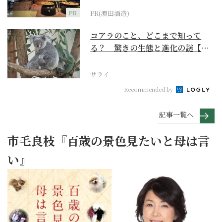
PR
PR(濵田酒造)
コアラのこと、どこまで知って
る？ 驚きの生態と進化の謎【お
いでよ！ コアラ沼への...
サライ
Recommended by
記事一覧へ
市毛良枝『百歳の景色見たいと母は言
い』