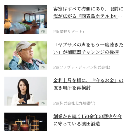
客室はすべて海側にあり、眼前に
海が広がる『西表島ホテル by 星
野リゾート』
PR
PR(星野リゾート)
「ヤブサメの声をもう一度聴きた
い」が補聴器チャレンジの後押し
に
PR
PR(ソノヴァ・ジャパン株式会社)
金利上昇を機に、『守るお金』の
置き場所を再検討
PR
PR(株式会社北九州銀行)
創業から続く150余年の歴史を今
に守っている濵田酒造