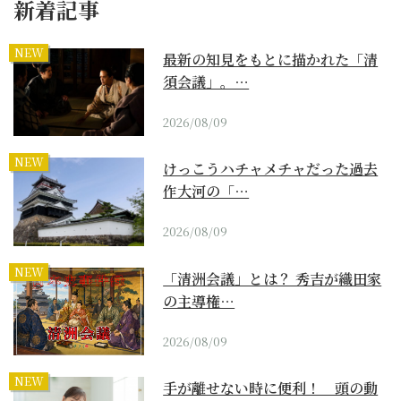
新着記事
NEW
最新の知見をもとに描かれた「清
須会議」。…
2026/08/09
NEW
けっこうハチャメチャだった過去
作大河の「…
2026/08/09
NEW
「清洲会議」とは？ 秀吉が織田家
の主導権…
2026/08/09
NEW
手が離せない時に便利！ 頭の動