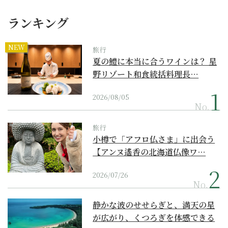
ランキング
NEW
旅行
夏の鱧に本当に合うワインは？ 星
野リゾート和食統括料理長…
2026/08/05
No.
旅行
小樽で「アフロ仏さま」に出会う
【アンヌ遙香の北海道仏像ワ…
2026/07/26
No.
静かな波のせせらぎと、満天の星
が広がり、くつろぎを体感できる