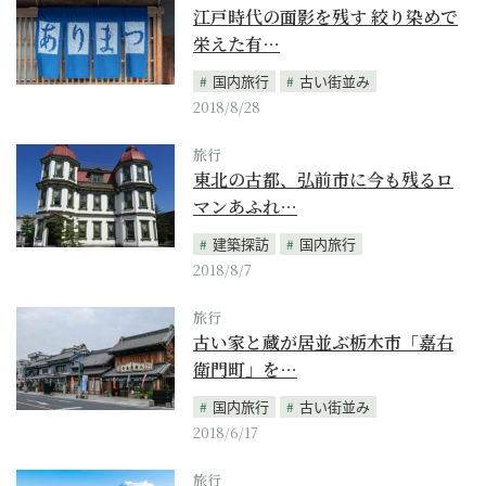
江戸時代の面影を残す 絞り染めで
栄えた有…
国内旅行
古い街並み
2018/8/28
旅行
東北の古都、弘前市に今も残るロ
マンあふれ…
建築探訪
国内旅行
2018/8/7
旅行
古い家と蔵が居並ぶ栃木市「嘉右
衛門町」を…
国内旅行
古い街並み
2018/6/17
旅行