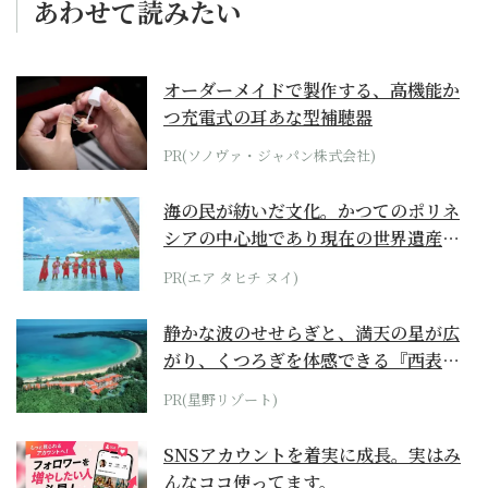
あわせて読みたい
オーダーメイドで製作する、高機能か
つ充電式の耳あな型補聴器
PR(ソノヴァ・ジャパン株式会社)
海の民が紡いだ文化。かつてのポリネ
シアの中心地であり現在の世界遺産か
らみえてくる...
PR(エア タヒチ ヌイ)
静かな波のせせらぎと、満天の星が広
がり、くつろぎを体感できる『西表島
ホテル by...
PR(星野リゾート)
SNSアカウントを着実に成長。実はみ
んなココ使ってます。