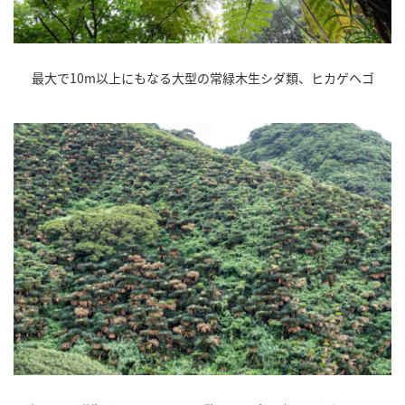
最大で10m以上にもなる大型の常緑木生シダ類、ヒカゲヘゴ