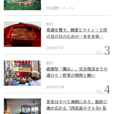
『西表島ホテル by...
PR(星野リゾート)
旅行
常識を覆す、鰻重とワイン｜土用
の丑の日のための一本を本家…
2026/07/17
No.
旅行
祇園祭「鷹山」、完全復活までの
道のり｜町衆の情熱と願い
2026/07/18
No.
客室はすべて海側にあり、眼前に
海が広がる『西表島ホテル by 星