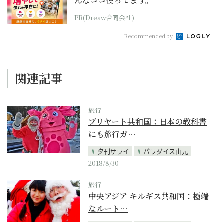
んなココ使ってます。
PR(Dreaw合同会社)
Recommended by
関連記事
旅行
ブリヤート共和国：日本の教科書
にも旅行ガ…
夕刊サライ
パラダイス山元
2018/8/30
旅行
中央アジア キルギス共和国：極端
なルート…