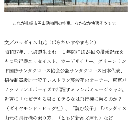
これが札幌市円山動物園の空室。なかなか快適そうです。
文／パラダイス山元（ぱらだいすやまもと）
昭和37年、北海道生まれ。１年間に1024回の搭乗記録を
もつ飛行機エッセイスト、カーデザイナー、グリーンラン
ド国際サンタクロース協会公認サンタクロース日本代表、
招待制高級紳士餃子レストラン蔓餃苑のオーナー、東京パ
ノラママンボボーイズで活躍するマンボミュージシャン。
近著に「なぜデキる男とモテる女は飛行機に乗るのか？」
（ダイヤモンド・ビッグ社）、「読む餃子」「パラダイス
山元の飛行機の乗り方」（ともに新潮文庫刊）など。