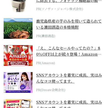
に除去する、フォナック補聴器の最上
位モデル
PR(ソノヴァ・ジャパン株式会社)
鹿児島県産の芋のみを用いて造られて
いる濵田酒造の本格焼酎
PR(濵田酒造)
「え、こんなセールやってたの？」8
0％OFF以上が続々登場！Amazonの
本気が...
PR(Amazon)
SNSアカウントを着実に成長。実はみ
んなココ使ってます。
PR(Dreaw合同会社)
SNSアカウントを着実に成長。実はみ