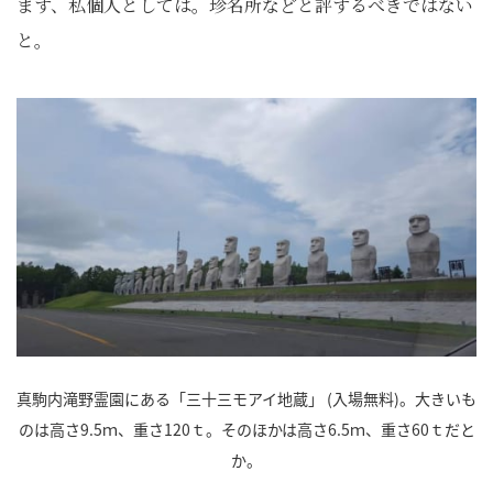
ます、私個人としては。珍名所などと評するべきではない
と。
真駒内滝野霊園にある「三十三モアイ地蔵」 (入場無料)。大きいも
のは高さ9.5ｍ、重さ120ｔ。そのほかは高さ6.5ｍ、重さ60ｔだと
か。