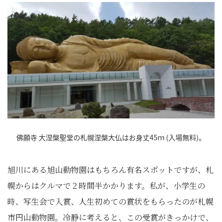
佛願寺 大涅槃聖堂の札幌涅槃大仏はお身丈45ｍ (入場無料)。
旭川にある旭山動物園はもちろん有名スポットですが、札
幌からはクルマで２時間半かかります。私が、小学生の
時、写生会で入賞、人生初めての賞状をもらったのが札幌
市円山動物園。冷静に考えると、この受賞がきっかけで、