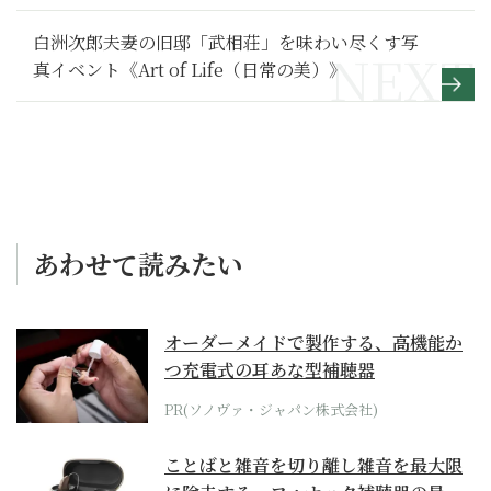
白洲次郎夫妻の旧邸「武相荘」を味わい尽くす写
真イベント《Art of Life（日常の美）》
あわせて読みたい
オーダーメイドで製作する、高機能か
つ充電式の耳あな型補聴器
PR(ソノヴァ・ジャパン株式会社)
ことばと雑音を切り離し雑音を最大限