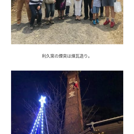
利久窯の煙突は煉瓦造り。