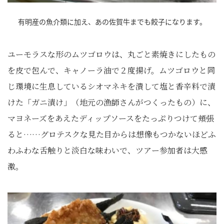
有明産の魚介類に加え、あの佐賀牛までも餃子になります。
ユーモラスな形のムツゴロウは、丸ごと素焼きにしたもの
を皮で包んで、キャノーラ油で２度揚げ。ムツゴロウと同
じ環境に生息しているシオマネキを潰して塩と香辛料で漬
けた「ガニ漬け」（地元の漁師さんがつくったもの）に、
マヨネーズをあえたディップソースをたっぷりつけて頬張
ると……グロテスクな見た目からは想像もつかないほどふ
わふわな舌触りと淡白な味わいで、ツアー参加者は大感
激。