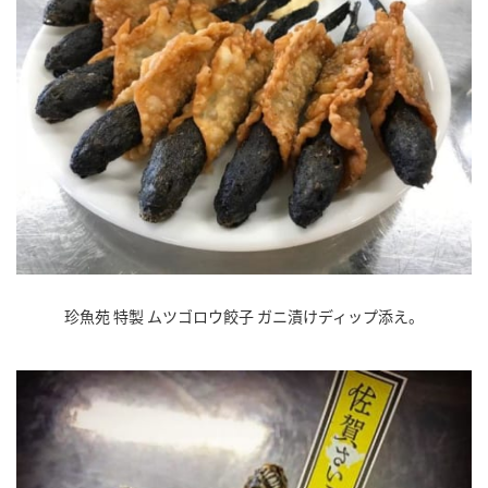
珍魚苑 特製 ムツゴロウ餃子 ガニ漬けディップ添え。