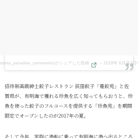
anta_paradise_yamamoto)がシェアした投稿
–
2018年 6月月7
招待制高級紳士餃子レストラン 荻窪餃子「蔓餃苑」と佐
賀県が、有明海で獲れる珍魚を広く知ってもらおうと、珍
魚を使った餃子のフルコースを提供する「珍魚苑」を期間
限定でオープンしたのが2017年の夏。
そして今年、実際に漁船に乗って有明海に漁へ出るところ