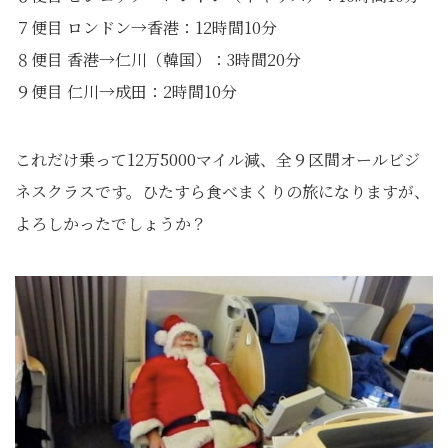
７便目 ロンドン→香港：12時間10分
８便目 香港→仁川（韓国）：3時間20分
９便目 仁川→成田：2時間10分
これだけ乗って12万5000マイル減、全９区間オールビジ
ネスクラスです。ひたすら食べまくりの旅になりますが、
よろしかったでしょうか？