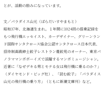
とが、活動の励みになっています。
文／パラダイス山元（ぱらだいすやまもと）
昭和37年、北海道生まれ。１年間に1024回の搭乗記録を
もつ飛行機エッセイスト、カーデザイナー、グリーンラン
ド国際サンタクロース協会公認サンタクロース日本代表、
招待制高級紳士餃子レストラン蔓餃苑のオーナー、東京パ
ノラママンボボーイズで活躍するマンボミュージシャン。
近著に「なぜデキる男とモテる女は飛行機に乗るのか？」
（ダイヤモンド・ビッグ社）、「読む餃子」「パラダイス
山元の飛行機の乗り方」（ともに新潮文庫刊）など。