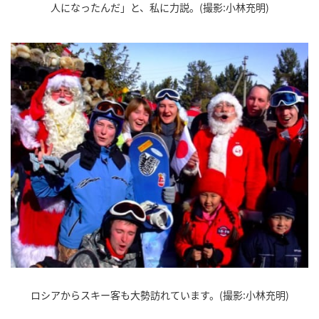
人になったんだ」と、私に力説。(撮影:小林充明)
ロシアからスキー客も大勢訪れています。(撮影:小林充明)