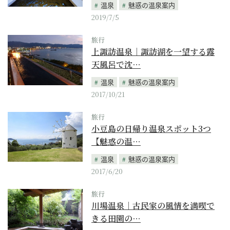
温泉
魅惑の温泉案内
2019/7/5
旅行
上諏訪温泉｜諏訪湖を一望する露
天風呂で沈…
温泉
魅惑の温泉案内
2017/10/21
旅行
小豆島の日帰り温泉スポット3つ
【魅惑の温…
温泉
魅惑の温泉案内
2017/6/20
旅行
川場温泉｜古民家の風情を満喫で
きる田園の…