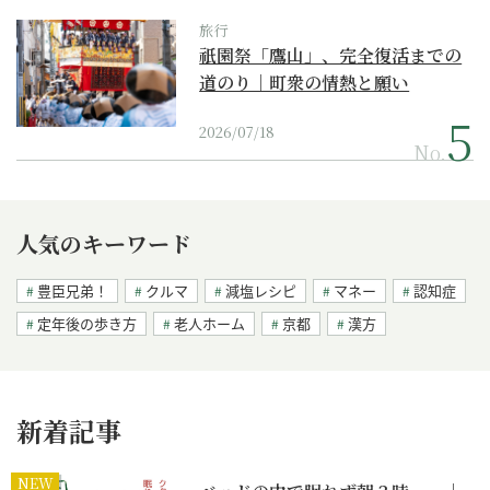
旅行
祇園祭「鷹山」、完全復活までの
道のり｜町衆の情熱と願い
2026/07/18
No.
人気のキーワード
豊臣兄弟！
クルマ
減塩レシピ
マネー
認知症
定年後の歩き方
老人ホーム
京都
漢方
新着記事
NEW