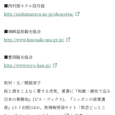
■西村屋ホテル招月庭
http://nishimuraya.ne.jp/shogetsu/
■城崎温泉観光協会
http://www.kinosaki-spa.gr.jp/
■豊岡観光協会
http://www.toyo-kan.jp/
取材・文／関屋淳子
桜と酒をこよなく愛する虎党。著書に『和歌・歌枕で巡る
日本の景勝地』(ピエ・ブックス)、『ニッポンの産業遺
産』(エイ出版)ほか。旅情報発信サイト「旅恋どっとこ