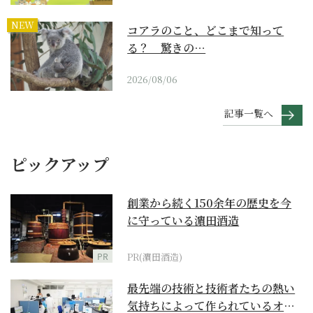
NEW
コアラのこと、どこまで知って
る？ 驚きの…
2026/08/06
記事一覧へ
ピックアップ
創業から続く150余年の歴史を今
に守っている濵田酒造
PR
PR(濵田酒造)
最先端の技術と技術者たちの熱い
気持ちによって作られているオー