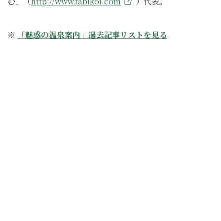
む」（
http://www.tabikoi.com
）代表。
※
「魅惑の温泉案内」過去記事リストを見る