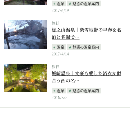
温泉
魅惑の温泉案内
2017/6/19
旅行
松之山温泉｜豪雪地帯の早春を名
酒と名湯で…
温泉
魅惑の温泉案内
2017/4/14
旅行
城崎温泉｜文豪も愛した浴衣が似
合う西の名…
温泉
魅惑の温泉案内
2015/8/5