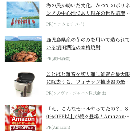
海の民が紡いだ文化。かつてのポリネ
シアの中心地であり現在の世界遺産か
らみえてくる...
PR(エア タヒチ ヌイ)
鹿児島県産の芋のみを用いて造られて
いる濵田酒造の本格焼酎
PR(濵田酒造)
ことばと雑音を切り離し雑音を最大限
に除去する、フォナック補聴器の最上
位モデル
PR(ソノヴァ・ジャパン株式会社)
「え、こんなセールやってたの？」8
0％OFF以上が続々登場！Amazonの
本気が...
PR(Amazon)