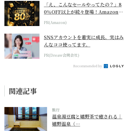
「え、こんなセールやってたの？」8
0％OFF以上が続々登場！Amazonの
本気が...
PR(Amazon)
SNSアカウントを着実に成長。実はみ
んなココ使ってます。
PR(Dreaw合同会社)
Recommended by
関連記事
旅行
温泉湯豆腐と嬉野茶で癒される｜
嬉野温泉（…