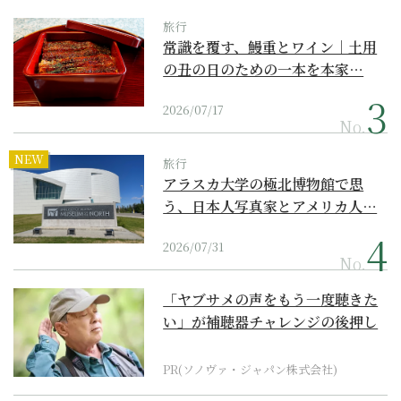
旅行
常識を覆す、鰻重とワイン｜土用
の丑の日のための一本を本家…
2026/07/17
No.
NEW
旅行
アラスカ大学の極北博物館で思
う、日本人写真家とアメリカ人…
2026/07/31
No.
「ヤブサメの声をもう一度聴きた
い」が補聴器チャレンジの後押し
に
PR(ソノヴァ・ジャパン株式会社)