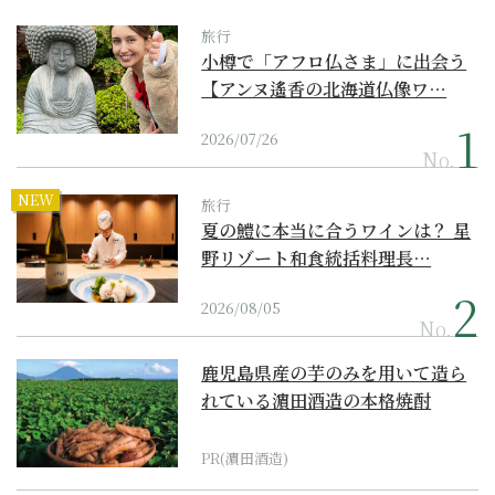
旅行
小樽で「アフロ仏さま」に出会う
【アンヌ遙香の北海道仏像ワ…
2026/07/26
No.
NEW
旅行
夏の鱧に本当に合うワインは？ 星
野リゾート和食統括料理長…
2026/08/05
No.
鹿児島県産の芋のみを用いて造ら
れている濵田酒造の本格焼酎
PR(濵田酒造)