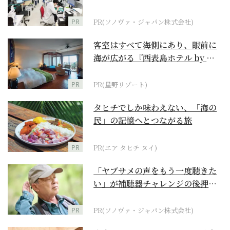
ダーメイド補聴器
PR
PR(ソノヴァ・ジャパン株式会社)
客室はすべて海側にあり、眼前に
海が広がる『西表島ホテル by 星
野リゾート』
PR
PR(星野リゾート)
タヒチでしか味わえない、「海の
民」の記憶へとつながる旅
PR
PR(エア タヒチ ヌイ)
「ヤブサメの声をもう一度聴きた
い」が補聴器チャレンジの後押し
に
PR
PR(ソノヴァ・ジャパン株式会社)