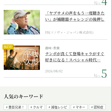
No.
「ヤブサメの声をもう一度聴きた
い」が補聴器チャレンジの後押し
に
PR(ソノヴァ・ジャパン株式会社)
NEW
趣味･教養
テンポが良くて登場キャラがすぐ
好きになる！スペシャル時代…
2026/08/02
No.
人気のキーワード
豊臣兄弟！
クルマ
減塩レシピ
マネー
認知症