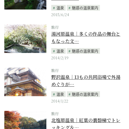
温泉
魅惑の温泉案内
2015/6/24
旅行
湯河原温泉｜多くの作品の舞台と
もなった文…
温泉
魅惑の温泉案内
2014/2/19
旅行
野沢温泉｜13もの共同浴場で外湯
めぐりが…
温泉
魅惑の温泉案内
2014/1/22
旅行
北塩原温泉｜紅葉の裏磐梯でトレ
ッキング＆…