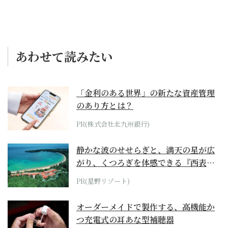
あわせて読みたい
「金利のある世界」の新たな資産管理
のあり方とは？
PR(株式会社北九州銀行)
静かな波のせせらぎと、満天の星が広
がり、くつろぎを体感できる『西表島
ホテル by...
PR(星野リゾート)
オーダーメイドで製作する、高機能か
つ充電式の耳あな型補聴器