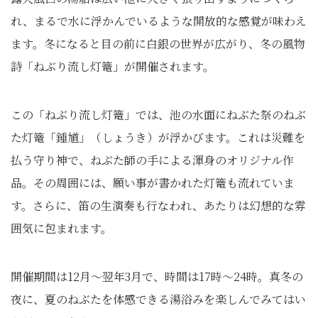
れ、まるで水に浮かんでいるような開放的な感覚が味わえ
ます。冬になると目の前に白銀の世界が広がり、冬の風物
詩「ねぶり流し灯篭」が開催されます。
この「ねぶり流し灯篭」では、池の水面にねぶた祭のねぶ
た灯篭「鍾馗」（しょうき）が浮かびます。これは災難を
払う守り神で、ねぶた師の手による渾身のオリジナル作
品。その周囲には、願い事が書かれた灯篭も流れていま
す。さらに、笛の生演奏も行なわれ、あたりは幻想的な雰
囲気に包まれます。
開催期間は12月～翌年3月で、時間は17時～24時。真冬の
夜に、夏のねぶたを体感できる湯浴みを楽しんでみてはい