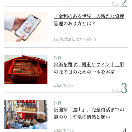
No.
「金利のある世界」の新たな資産
管理のあり方とは？
PR(株式会社北九州銀行)
旅行
常識を覆す、鰻重とワイン｜土用
の丑の日のための一本を本家…
2026/07/17
No.
旅行
祇園祭「鷹山」、完全復活までの
道のり｜町衆の情熱と願い
2026/07/18