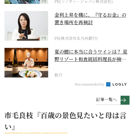
PR
PR(ソノヴァ・ジャパン株式会社)
金利上昇を機に、『守るお金』の
置き場所を再検討
PR
PR(株式会社北九州銀行)
夏の鱧に本当に合うワインは？ 星
野リゾート和食統括料理長が検証
【ワイン×和食 至...
旅行
Recommended by
記事一覧へ
市毛良枝『百歳の景色見たいと母は言
い』