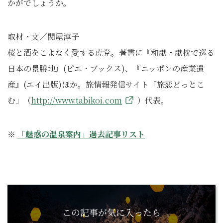
かがでしょうか。
取材・文／関屋淳子
桜と酒をこよなく愛する虎党。著書に『和歌・歌枕で巡る
日本の景勝地』(ピエ・ブックス)、『ニッポンの産業遺
産』(エイ出版)ほか。旅情報発信サイト「旅恋どっとこ
む」（
http://www.tabikoi.com
）代表。
※
「魅惑の温泉案内」過去記事リスト
この記事が気に入ったら