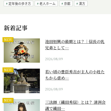
定年後の歩き方
老人ホーム
京都
漢方
新着記事
NEW
池田恒興の最期とは？｜信長の乳
兄弟として…
2026/08/09
NEW
若い頃の豊臣秀吉が主人の小姓た
ちから虐め…
2026/08/09
NEW
三法師（織田秀信）とは？ 清洲会
議で織田…