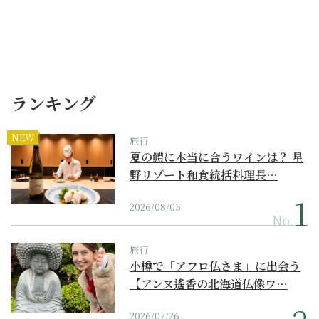
ランキング
NEW
旅行
夏の鱧に本当に合うワインは？ 星
野リゾート和食統括料理長…
2026/08/05
No.
旅行
小樽で「アフロ仏さま」に出会う
【アンヌ遙香の北海道仏像ワ…
2026/07/26