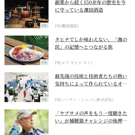
創業から続く150余年の歴史を今
に守っている濵田酒造
PR
PR(濵田酒造)
タヒチでしか味わえない、「海の
民」の記憶へとつながる旅
PR
PR(エア タヒチ ヌイ)
最先端の技術と技術者たちの熱い
気持ちによって作られているオー
ダーメイド補聴器
PR
PR(ソノヴァ・ジャパン株式会社)
「ヤブサメの声をもう一度聴きた
い」が補聴器チャレンジの後押し
に