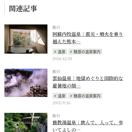
関連記事
旅行
阿蘇内牧温泉｜震災・噴火を乗り
越えた熊本…
温泉
魅惑の温泉案内
2016/12/30
旅行
雲仙温泉｜地獄めぐりと国際的な
避暑地の顔…
温泉
魅惑の温泉案内
2015/9/16
旅行
鹿教湯温泉｜飲んで、入って、歩
いてよしの…