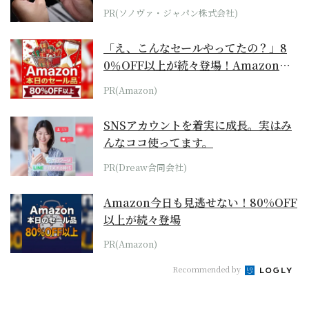
PR(ソノヴァ・ジャパン株式会社)
「え、こんなセールやってたの？」8
0％OFF以上が続々登場！Amazonの
本気が...
PR(Amazon)
SNSアカウントを着実に成長。実はみ
んなココ使ってます。
PR(Dreaw合同会社)
Amazon今日も見逃せない！80%OFF
以上が続々登場
PR(Amazon)
Recommended by